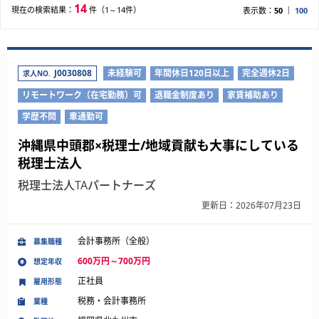
14
現在の検索結果：
件（1～14件）
表示数：
50
100
J0030808
未経験可
年間休日120日以上
完全週休2日
求人NO.
リモートワーク（在宅勤務）可
退職金制度あり
家賃補助あり
学歴不問
車通勤可
沖縄県中頭郡×税理士/地域貢献も大事にしている
税理士法人
税理士法人TAパートナーズ
更新日：2026年07月23日
会計事務所（全般）
募集職種
600万円～700万円
想定年収
正社員
雇用形態
税務・会計事務所
業種