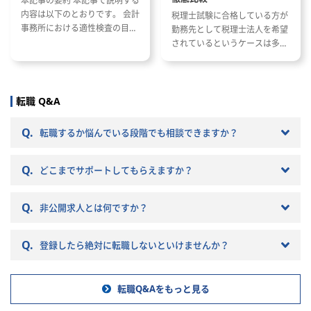
本記事の要約 本記事で説明する
・資金計画の策定、資金調達、資
内容は以下のとおりです。 会計
税理士試験に合格している方が
金管理、およびキャッシュフロー
事務所における適性検査の目的
勤務先として税理士法人を希望
最適化
と種類 適性検査で出題される内
されているというケースは多い
・最新の会計基準への対応、およ
容 適性検査の効果的な対策方法
と思います。 ただし、税理士法
び社内ルールの構築・運用
人と一口に言っても、法人の規
・ERP会計システムの導入・運用
模や抱えているクライアントな
改善、および業務効率化
どによって税理士法人ごとに大
転職 Q&A
・グループ会社間の債権債務管
きく違いがあります。 自分のキ
理、グループファイナンスの推進
ャリアプランに応じて自分に合
Q.
転職するか悩んでいる段階でも相談できますか？
った税理士法人を選ぶことが非
■従事すべき業務の変更の範囲：
常に重要です。 自分に合わない
会社の定める業務
Q.
税理士法人を選ぶとこんな筈で
どこまでサポートしてもらえますか？
■就業場所の変更の範囲：会社の
はなかったと転職で失敗する原
定める場所（転居を伴う配置転換
因になりかねません。 以下では
含む）への異動を命じることがあ
Q.
非公開求人とは何ですか？
税理士法人の特徴や税理士法人
ります
への転職の注意点などを記載し
■募集背景：事業拡大・組織強化
ていきますので参考にしてくだ
のため
Q.
登録したら絶対に転職しないといけませんか？
さい。
転職Q&Aをもっと見る