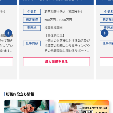
集！！
支社）
企業名
非公開
企業
想定年収
690万円～870万円
想定年
勤務地
福岡県福岡市
勤務
経理マネージャーとして、当社お
る助言及び
よびグループ会社全体の経理業務
仕事内容
仕事内
ティングや
を統括し、組織を牽引していただ
サポート業
きます。具体的には、月次・年次
決算、連結決算、会計監査対応、
理士補助業
資金管理、税務申告、グループフ
求人詳細を見る
ァイナンスといった多岐にわたる
ての申告業
経理実務の責任者として、正確か
つタイムリーな財務情報の提供を
グ業務など
担っていただきます。さらに、月
外税務のア
次、四半期、年次で提供される会
計情報を基にした管理会計、業績
転職お役立ち情報
大手企業や
目標を達成する為の業績管理、経
業など地域
営計画への参画も期待していま
す
す。
ワークを活