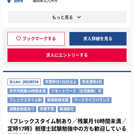
福岡県北九州市
勤務地
もっと見る
ブックマークする
求人詳細を見る
求人にエントリーする
J0028534
年間休日120日以上
完全週休2日
求人NO.
月平均残業20時間未満
リモートワーク（在宅勤務）可
フレックスタイム制
資格取得支援
ワークライフバランス
退職金制度あり
学歴不問
車通勤可
《フレックスタイム制あり／残業月10時間未満／
定時17時》税理士試験勉強中の方も歓迎している