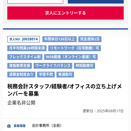
求人にエントリーする
J0028014
年間休日120日以上
完全週休2日
求人NO.
月平均残業20時間未満
リモートワーク（在宅勤務）可
フレックスタイム制
WEB面接（オンライン面接）可
資格取得支援
ワークライフバランス
時短勤務可
退職金制度あり
学歴不問
車通勤可
税務会計スタッフ/経験者/オフィスの立ち上げメ
ンバーを募集
企業名非公開
更新日：2025年09月17日
会計事務所（全般）
募集職種