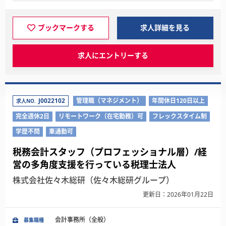
ブックマークする
求人詳細を見る
求人にエントリーする
J0022102
管理職（マネジメント）
年間休日120日以上
求人NO.
完全週休2日
リモートワーク（在宅勤務）可
フレックスタイム制
学歴不問
車通勤可
税務会計スタッフ（プロフェッショナル層）/経
営の多角度支援を行っている税理士法人
株式会社佐々木総研（佐々木総研グループ）
更新日：2026年01月22日
会計事務所（全般）
募集職種