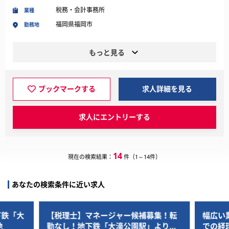
税務・会計事務所
業種
福岡県福岡市
勤務地
もっと見る
ブックマークする
求人詳細を見る
求人にエントリーする
14
現在の検索結果：
件（1～14件）
あなたの検索条件に近い求人
集！転
幅広い業界へ製品を提供している企業
グロー
より徒
での経理担当者募集！
成長企