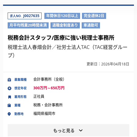
J0027635
年間休日120日以上
完全週休2日
求人NO.
月平均残業20時間未満
退職金制度あり
車通勤可
税務会計スタッフ/医療に強い税理士事務所
税理士法人春畑会計／社労士法人TAC（TAC経営グルー
プ）
更新日：2026年04月18日
会計事務所（全般）
募集職種
300万円～650万円
想定年収
正社員
雇用形態
税務・会計事務所
業種
福岡県福岡市
勤務地
もっと見る