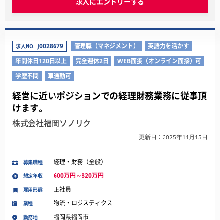
求人にエントリーする
J0028679
管理職（マネジメント）
英語力を活かす
求人NO.
年間休日120日以上
完全週休2日
WEB面接（オンライン面接）可
学歴不問
車通勤可
経営に近いポジションでの経理財務業務に従事頂
けます。
株式会社福岡ソノリク
更新日：2025年11月15日
経理・財務（全般）
募集職種
600万円～820万円
想定年収
正社員
雇用形態
物流・ロジスティクス
業種
福岡県福岡市
勤務地