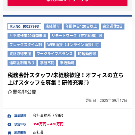
J0027993
未経験可
年間休日120日以上
完全週休2日
求人NO.
月平均残業20時間未満
リモートワーク（在宅勤務）可
フレックスタイム制
WEB面接（オンライン面接）可
資格取得支援
ワークライフバランス
時短勤務可
退職金制度あり
学歴不問
車通勤可
税務会計スタッフ/未経験歓迎！オフィスの立ち
上げスタッフを募集！研修充実◎
企業名非公開
更新日：2025年09月17日
会計事務所（全般）
募集職種
350万円～420万円
想定年収
正社員
雇用形態