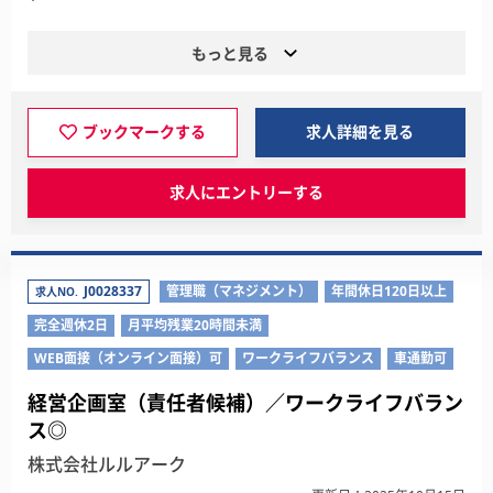
もっと見る
ブックマークする
求人詳細を見る
求人にエントリーする
J0028337
管理職（マネジメント）
年間休日120日以上
求人NO.
完全週休2日
月平均残業20時間未満
WEB面接（オンライン面接）可
ワークライフバランス
車通勤可
経営企画室（責任者候補）／ワークライフバラン
ス◎
株式会社ルルアーク