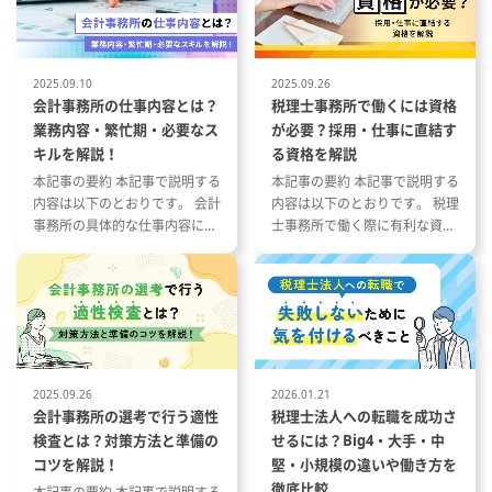
ど)案件や
チームマネジメント経験を活か
らリモート
し、メンバーの育成とパフォーマ
です
ンス最大化を図り、強固な経理組
織を構築してください。また、会
2025.09.10
2025.09.26
更の範囲：
計基準の変化に適切に対応し、E
会計事務所の仕事内容とは？
税理士事務所で働くには資格
RP会計システムの構築や活用を
業務内容・繁忙期・必要なス
が必要？採用・仕事に直結す
囲：会社の
通じて業務効率化を推進すること
キルを解説！
る資格を解説
も期待されます。社内外、特にグ
本記事の要約 本記事で説明する
本記事の要約 本記事で説明する
ループ会社との円滑なコミュニケ
内容は以下のとおりです。 会計
内容は以下のとおりです。 税理
ーションを通じて、財務ガバナン
事務所の具体的な仕事内容につ
士事務所で働く際に有利な資格
スの強化と経営戦略への貢献を目
いて 会計事務所の1年の流れと
とその特徴 税理士事務所の仕事
指していただきます。高いリーダ
繁忙期について 会計事務所で働
内容と資格が与える影響 資格や
ーシップとプロ意識をもって、当
く際に役立つ資格や経験につい
スキルを活かした税理士事務所
社の持続的な成長を会計面から支
て
への転職成功事例
える重要な役割です。
・経理グループ全体の業務統括、
組織運営、メンバーの育成・評価
2025.09.26
2026.01.21
・月次・年次・連結決算業務の計
会計事務所の選考で行う適性
税理士法人への転職を成功さ
画立案、実務推進
検査とは？対策方法と準備の
せるには？Big4・大手・中
・会計監査対応、税務申告業務の
コツを解説！
堅・小規模の違いや働き方を
統括、および関係機関との連携
徹底比較