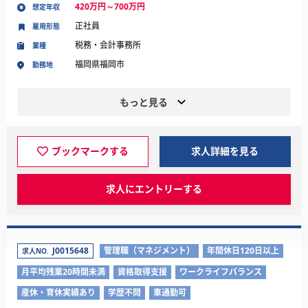
420万円～700万円
想定年収
正社員
雇用形態
税務・会計事務所
業種
福岡県福岡市
勤務地
もっと見る
ブックマークする
求人詳細を見る
求人にエントリーする
J0015648
管理職（マネジメント）
年間休日120日以上
求人NO.
月平均残業20時間未満
資格取得支援
ワークライフバランス
産休・育休実績あり
学歴不問
車通勤可