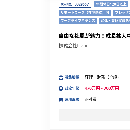
J0029557
年間休日120日以上
求人NO.
リモートワーク（在宅勤務）可
フレック
ワークライフバランス
産休・育休実績あ
自由な社風が魅力！成長拡大
株式会社Fusic
経理・財務（全般）
募集職種
470万円～700万円
想定年収
正社員
雇用形態