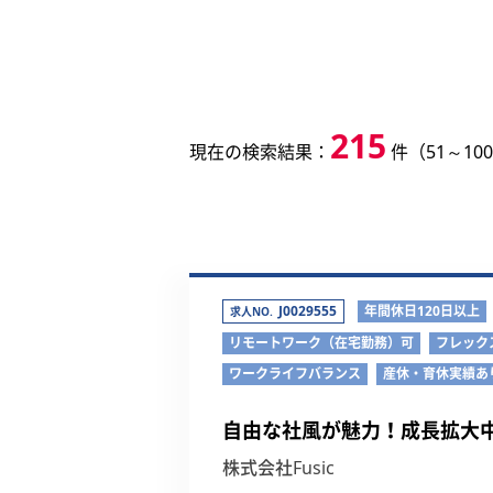
215
現在の検索結果：
件（51～10
J0029555
年間休日120日以上
求人NO.
リモートワーク（在宅勤務）可
フレック
ワークライフバランス
産休・育休実績あ
自由な社風が魅力！成長拡大
株式会社Fusic