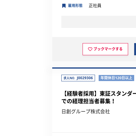
正社員
雇用形態
ブックマークする
J0029306
年間休日120日以上
求人NO.
【経験者採用】東証スタンダ
での経理担当者募集！
日創グループ株式会社