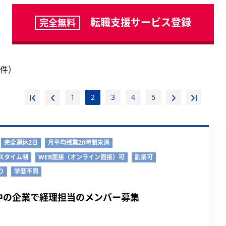
転職支援サービス登録
完全無料
0件）
1
2
3
4
5
完全週休2日
月平均残業20時間未満
スタイム制
WEB面接（オンライン面接）可
副業可
り
学歴不問
中の企業で経理担当のメンバー募集