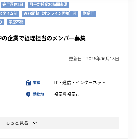
完全週休2日
月平均残業20時間未満
スタイム制
WEB面接（オンライン面接）可
副業可
り
学歴不問
中の企業で経理担当のメンバー募集
更新日：2026年06月18日
IT・通信・インターネット
業種
福岡県福岡市
勤務地
もっと見る