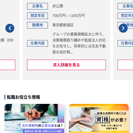
非公開
企業名
非公開
00万円～1200万円
想定年収
300万円～400万円
東京都新宿区
勤務地
東京都品川区
グループの事業規模拡大に伴う、
■監査業務
決算業務取り纏めや監査法人対応
法定監査、任意監査、株式
仕事内容
をお任せし、将来的には住友不動
備のための金融商品取引法
産の会計税
た監査、企業買収に際して
務スペシャリストして管理職にな
る被買収企業の財務諸表監
り、経理部門をリードして頂ける
立行政法人監査、システム
求人詳細を見る
求人詳細を見る
方を募集しております。
ど
現状では新卒総合職を経理部門に
■株式公開支援
増員する予定はなく、ご入社頂く
ショートレビュー、対処す
方々には将来のポストを担って頂
題と改善策の提案、上場準
く予定です。
の整備・上場申請書類作成
転職お役立ち情報
の助言指導
【具体的には】
■IFRS導入のための予備調
・単体決算・連結決算の数値取り
体的な導入支援業務
纏め
導入のための予備調査、グ
・計算書類、四半期報告書及び有
会社の実態調査、対応スケ
価証券報告書の作成
ルの提案、連結決算体制の