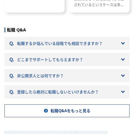
と種類 適性検査で出題される内
されているというケースは多い
い方については監査アシス
容 適性検査の効果的な対策方法
と思います。 ただし、税理士法
として、会計士・インチャ
人と一口に言っても、法人の規
指示のもと、監査業務をサ
模や抱えているクライアントな
して頂きます。
どによって税理士法人ごとに大
転職 Q&A
監査チームの補助者として
きく違いがあります。 自分のキ
ルを使用し、資料の作成や
ャリアプランに応じて自分に合
をしていただきます。
Q.
転職するか悩んでいる段階でも相談できますか？
った税理士法人を選ぶことが非
常に重要です。 自分に合わない
Q.
税理士法人を選ぶとこんな筈で
どこまでサポートしてもらえますか？
はなかったと転職で失敗する原
因になりかねません。 以下では
Q.
非公開求人とは何ですか？
税理士法人の特徴や税理士法人
への転職の注意点などを記載し
ていきますので参考にしてくだ
Q.
登録したら絶対に転職しないといけませんか？
さい。
転職Q&Aをもっと見る