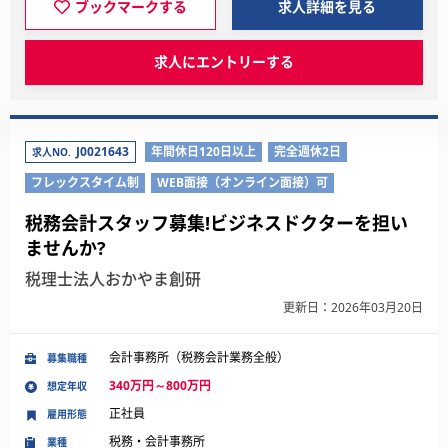
ブックマークする
求人詳細を見る
求人にエントリーする
J0021643
年間休日120日以上
完全週休2日
求人NO.
フレックスタイム制
WEB面接（オンライン面接）可
税務会計スタッフ募集!ビジネスドクターを担い
ませんか?
税理士法人おかやま創研
更新日：2026年03月20日
会計事務所（税務会計業務全般）
募集職種
340万円～800万円
想定年収
正社員
雇用形態
税務・会計事務所
業種