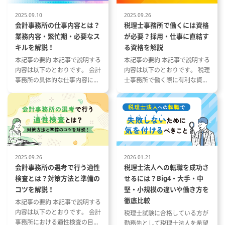
・監査法人からの問い合わせ対
導、IFRSに向けた社内教育
応、決算開示内容の協議
サポート、IFRSによる財務
2025.09.10
2025.09.26
・新リース会計等、会計制度改正
成の指導
会計事務所の仕事内容とは？
税理士事務所で働くには資格
対応
■内部統制の構築支援
業務内容・繁忙期・必要なス
が必要？採用・仕事に直結す
・日常経理業務における事業部
全社的統制・IT統制・決算
キルを解説！
る資格を解説
門・関連会社との調整
告プロセスなどの問題点の
本記事の要約 本記事で説明する
本記事の要約 本記事で説明する
・および、上記に関わる業務改善
よび改善策の指導、３点セ
内容は以下のとおりです。 会計
内容は以下のとおりです。 税理
全般
作成支援、内部監査の支援
事務所の具体的な仕事内容につ
士事務所で働く際に有利な資格
ート
いて 会計事務所の1年の流れと
とその特徴 税理士事務所の仕事
※将来的には、税務申告書作成や
■デュー・デリジェンス
繁忙期について 会計事務所で働
内容と資格が与える影響 資格や
税務調査対応など税務よりの業務
企業買収に際して行われる
く際に役立つ資格や経験につい
スキルを活かした税理士事務所
を経験頂くことも可能です。
企業の企業価値評価
て
への転職成功事例
※仕事内容は、会社の指定する業
務に変更することがあります。
※監査業界でのご経験をお
方はスペシャリストとして
法定監査・その他監査関連
2025.09.26
2026.01.21
担当していただきます。中
会計事務所の選考で行う適性
税理士法人への転職を成功さ
法人にして、ディスカウン
検査とは？対策方法と準備の
せるには？Big4・大手・中
大手の顧客を担当すること
コツを解説！
堅・小規模の違いや働き方を
企業の監査を経験できる点
徹底比較
本記事の要約 本記事で説明する
の魅力です。
内容は以下のとおりです。 会計
税理士試験に合格している方が
事務所における適性検査の目的
勤務先として税理士法人を希望
※監査経験のが無い方もし