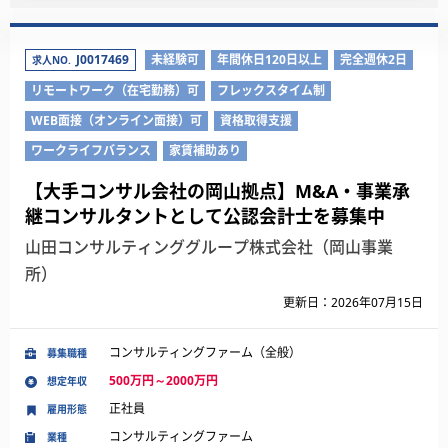
J0017469
未経験可
年間休日120日以上
完全週休2日
求人NO.
リモートワーク（在宅勤務）可
フレックスタイム制
WEB面接（オンライン面接）可
資格取得支援
ワークライフバランス
家賃補助あり
【大手コンサル会社の岡山拠点】M&A・事業承
継コンサルタントとして公認会計士を募集中
山田コンサルティンググループ株式会社（岡山事業
所）
更新日：2026年07月15日
コンサルティングファーム（全般）
募集職種
500万円～2000万円
想定年収
正社員
雇用形態
コンサルティングファーム
業種