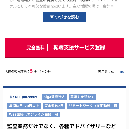
ナルとして不可欠な役割を担います。主な活躍の場は、会計事務
所や税理士法人といった士業専門組織、そして岡山県の経済を牽
▼ つづきを読む
引する優良企業の経理・財務部門です。岡山県の経済を構成する
一企業の成長プロセスに関与し、専門家として貢献している実感
が得られる機会が豊富に用意されています。ご自身の専門性を深
化させ、市場価値を高めていくために、ぜひ本ページで求人を探
してみてください。
転職支援サービス登録
完全無料
5
現在の検索結果：
件（1～5件）
表示数：
50
100
J0028605
Big4監査法人
英語力を活かす
求人NO.
年間休日120日以上
完全週休2日
リモートワーク（在宅勤務）可
WEB面接（オンライン面接）可
監査業務だけでなく、各種アドバイザリーなど