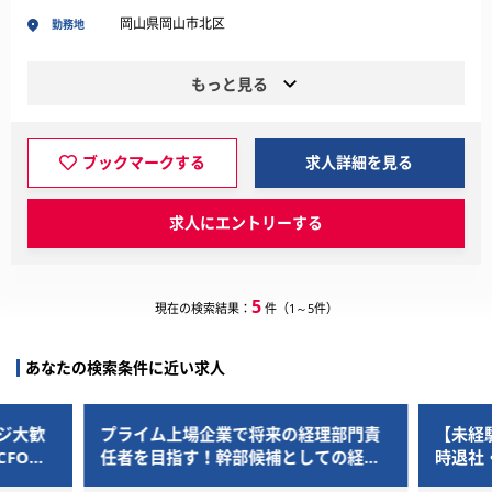
岡山県岡山市北区
勤務地
もっと見る
ブックマークする
求人詳細を見る
求人にエントリーする
5
現在の検索結果：
件（1～5件）
あなたの検索条件に近い求人
企業で将来の経理部門責
【未経験歓迎】監査アシスタント
！幹部候補としての経理
時退社・資格取得支援でキャリア
ト募集
プ