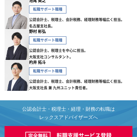
池尾 英之
転職サポート職種
公認会計士、税理士、会計税務、経理財務等幅広く担当。
名古屋支社長。
野村 彬弘
転職サポート職種
公認会計士、税理士を中心に担当。
大阪支社コンサルタント。
杓井 拓斗
転職サポート職種
公認会計士、税理士、会計税務、経理財務等幅広く担当。
大阪支社長 兼 九州ユニット責任者。
公認会計士・税理士・経理・財務の転職は
レックスアドバイザーズへ
転職支援サービス登録
完全無料