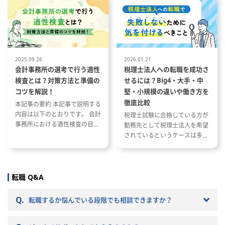
繁忙期について 会計事務所で働
内容と資格が与える影響 資格や
く際に役立つ資格や経験につい
スキルを活かした税理士事務所
て
への転職成功事例
2025.09.26
2026.01.21
会計事務所の選考で行う適性
税理士法人への転職を成功さ
検査とは？対策方法と準備の
せるには？Big4・大手・中
コツを解説！
堅・小規模の違いや働き方を
徹底比較
本記事の要約 本記事で説明する
内容は以下のとおりです。 会計
税理士試験に合格している方が
事務所における適性検査の目的
勤務先として税理士法人を希望
と種類 適性検査で出題される内
されているというケースは多い
容 適性検査の効果的な対策方法
と思います。 ただし、税理士法
人と一口に言っても、法人の規
模や抱えているクライアントな
どによって税理士法人ごとに大
転職 Q&A
きく違いがあります。 自分のキ
ャリアプランに応じて自分に合
Q.
転職するか悩んでいる段階でも相談できますか？
った税理士法人を選ぶことが非
常に重要です。 自分に合わない