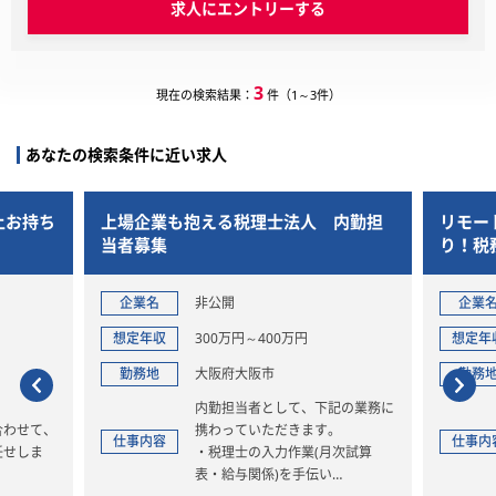
求人にエントリーする
3
現在の検索結果：
件（1～3件）
あなたの検索条件に近い求人
上お持ち
上場企業も抱える税理士法人 内勤担
リモー
当者募集
り！税
企業名
非公開
企業
想定年収
300万円～400万円
想定年
勤務地
大阪府大阪市
勤務
内勤担当者として、下記の業務に
合わせて、
携わっていただきます。
仕事内容
仕事内
任せしま
・税理士の入力作業(月次試算
表・給与関係)を手伝い