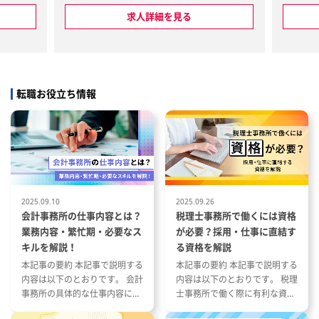
次決算対応
・電話対応、お茶出し
申告／監査
・事務所内での書類整理等
求人詳細を見る
規会計基準
報告書等の
管理／グル
経理シェア
転職お役立ち情報
の連携、各
ファイナン
購入検討
の資料作成
／会計シス
管理／各種
2025.09.10
2025.09.26
会計事務所の仕事内容とは？
税理士事務所で働くには資格
：会社の定
業務内容・繁忙期・必要なス
が必要？採用・仕事に直結す
キルを解説！
る資格を解説
：会社の定
本記事の要約 本記事で説明する
本記事の要約 本記事で説明する
内容は以下のとおりです。 会計
内容は以下のとおりです。 税理
事務所の具体的な仕事内容につ
士事務所で働く際に有利な資格
いて 会計事務所の1年の流れと
とその特徴 税理士事務所の仕事