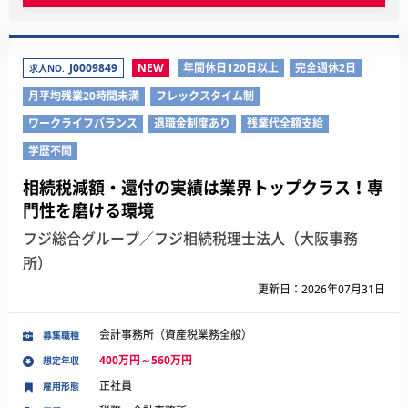
J0009849
NEW
年間休日120日以上
完全週休2日
求人NO.
月平均残業20時間未満
フレックスタイム制
ワークライフバランス
退職金制度あり
残業代全額支給
学歴不問
相続税減額・還付の実績は業界トップクラス！専
門性を磨ける環境
フジ総合グループ／フジ相続税理士法人（大阪事務
所）
更新日：2026年07月31日
会計事務所（資産税業務全般）
募集職種
400万円～560万円
想定年収
正社員
雇用形態