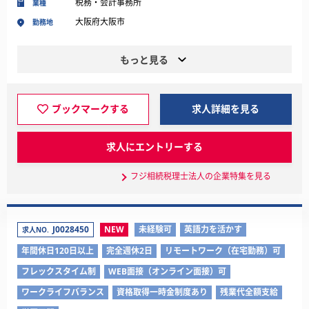
税務・会計事務所
業種
大阪府大阪市
勤務地
もっと見る
ブックマークする
求人詳細を見る
求人にエントリーする
フジ相続税理士法人の企業特集を見る
J0028450
NEW
未経験可
英語力を活かす
求人NO.
年間休日120日以上
完全週休2日
リモートワーク（在宅勤務）可
フレックスタイム制
WEB面接（オンライン面接）可
ワークライフバランス
資格取得一時金制度あり
残業代全額支給