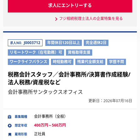
求人にエントリーする
フジ相続税理士法人の企業特集を見る
J0003712
年間休日120日以上
完全週休2日
求人NO.
リモートワーク（在宅勤務）可
資格取得支援
ワークライフバランス
時短勤務可
残業代全額支給
学歴不問
税務会計スタッフ／会計事務所/決算書作成経験/
法人税務/資産税など
会計事務所サンタックスオフィス
更新日：2026年07月16日
会計事務所（全般）
募集職種
400万円～560万円
想定年収
正社員
雇用形態