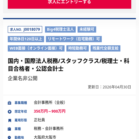
求人にエントリーする
J0018079
Big4税理士法人
未経験可
求人NO.
年間休日120日以上
リモートワーク（在宅勤務）可
WEB面接（オンライン面接）可
時短勤務可
残業代全額支給
国内・国際法人税務/スタッフクラス/税理士・科
目合格者・公認会計士
企業名非公開
更新日：2026年04月30日
会計事務所（全般）
募集職種
350万円～900万円
想定年収
正社員
雇用形態
税務・会計事務所
業種
大阪府大阪市
勤務地