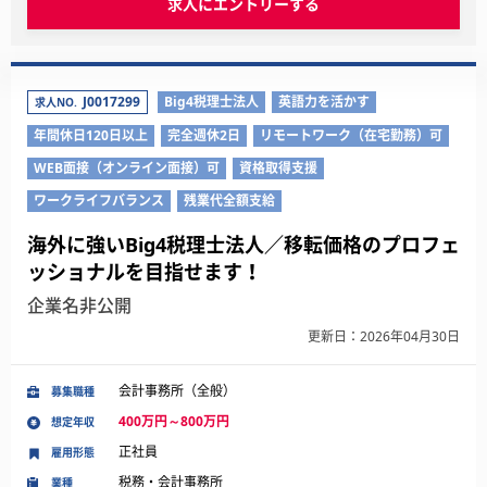
求人にエントリーする
J0017299
Big4税理士法人
英語力を活かす
求人NO.
年間休日120日以上
完全週休2日
リモートワーク（在宅勤務）可
WEB面接（オンライン面接）可
資格取得支援
ワークライフバランス
残業代全額支給
海外に強いBig4税理士法人／移転価格のプロフェ
ッショナルを目指せます！
企業名非公開
更新日：2026年04月30日
会計事務所（全般）
募集職種
400万円～800万円
想定年収
正社員
雇用形態
税務・会計事務所
業種