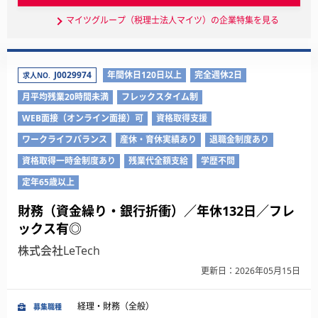
マイツグループ（税理士法人マイツ）の企業特集を見る
J0029974
年間休日120日以上
完全週休2日
求人NO.
月平均残業20時間未満
フレックスタイム制
WEB面接（オンライン面接）可
資格取得支援
ワークライフバランス
産休・育休実績あり
退職金制度あり
資格取得一時金制度あり
残業代全額支給
学歴不問
定年65歳以上
財務（資金繰り・銀行折衝）／年休132日／フレ
ックス有◎
株式会社LeTech
更新日：2026年05月15日
経理・財務（全般）
募集職種