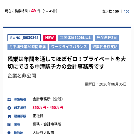
45
現在の検索結果：
件（1～45件）
表示数：
50
100
J0030365
NEW
年間休日120日以上
完全週休2日
求人NO.
月平均残業20時間未満
ワークライフバランス
残業代全額支給
残業は年間を通してほぼゼロ！プライベートを大
切にできる中津駅チカの会計事務所です
企業名非公開
更新日：2026年08月05日
会計事務所（全般）
募集職種
350万円～450万円
想定年収
正社員
雇用形態
税務・会計事務所
業種
大阪府大阪市
勤務地