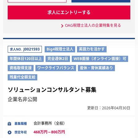
求人にエントリーする
OAG税理士法人の企業特集を見る
J0021593
Big4税理士法人
英語力を活かす
求人NO.
年間休日120日以上
完全週休2日
WEB面接（オンライン面接）可
資格取得支援
ワークライフバランス
産休・育休実績あり
残業代全額支給
ソリューションコンサルタント募集
企業名非公開
更新日：2026年04月30日
会計事務所（全般）
募集職種
468万円～800万円
想定年収