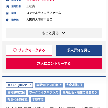
正社員
雇用形態
コンサルティングファーム
業種
大阪府大阪市中央区
勤務地
もっと見る
ブックマークする
求人詳細を見る
求人にエントリーする
J0029132
年間休日120日以上
完全週休2日
求人NO.
資格取得支援
ワークライフバランス
海外赴任・駐在の機会あり
残業代全額支給
学歴不問