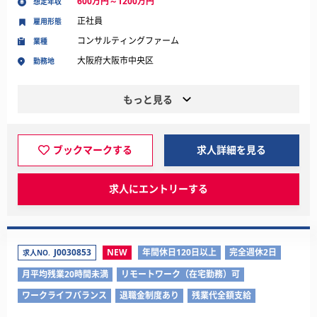
600万円～1200万円
想定年収
正社員
雇用形態
コンサルティングファーム
業種
大阪府大阪市中央区
勤務地
もっと見る
ブックマークする
求人詳細を見る
求人にエントリーする
J0030853
NEW
年間休日120日以上
完全週休2日
求人NO.
月平均残業20時間未満
リモートワーク（在宅勤務）可
ワークライフバランス
退職金制度あり
残業代全額支給