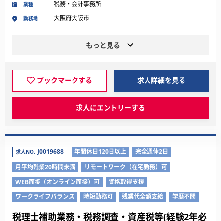
税務・会計事務所
業種
大阪府大阪市
勤務地
もっと見る
ブックマークする
求人詳細を見る
求人にエントリーする
J0019688
年間休日120日以上
完全週休2日
求人NO.
月平均残業20時間未満
リモートワーク（在宅勤務）可
WEB面接（オンライン面接）可
資格取得支援
ワークライフバランス
時短勤務可
残業代全額支給
学歴不問
税理士補助業務・税務調査・資産税等(経験2年必