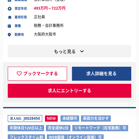
493万円～722万円
想定年収
正社員
雇用形態
税務・会計事務所
業種
大阪府大阪市
勤務地
もっと見る
ブックマークする
求人詳細を見る
求人にエントリーする
J0028450
NEW
未経験可
英語力を活かす
求人NO.
年間休日120日以上
完全週休2日
リモートワーク（在宅勤務）可
フレックスタイム制
WEB面接（オンライン面接）可