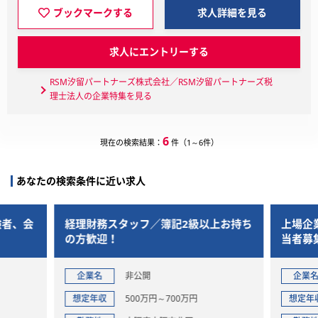
ブックマークする
求人詳細を見る
求人にエントリーする
RSM汐留パートナーズ株式会社／RSM汐留パートナーズ税
理士法人の企業特集を見る
6
現在の検索結果：
件（1～6件）
あなたの検索条件に近い求人
験者、会
経理財務スタッフ／簿記2級以上お持ち
上場企
の方歓迎！
当者募
企業名
非公開
企業
想定年収
500万円～700万円
想定年