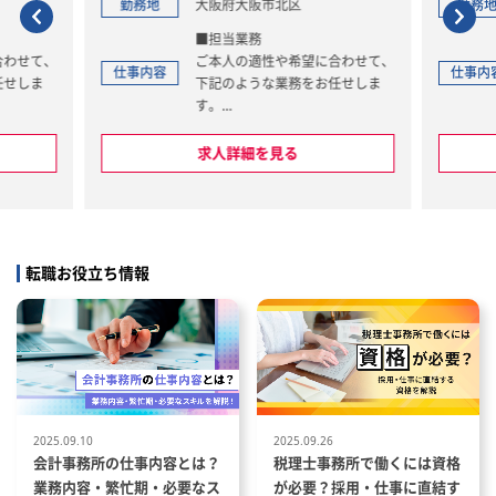
勤務地
大阪府大阪市北区
勤務
■担当業務
合わせて、
ご本人の適性や希望に合わせて、
仕事内容
仕事内
任せしま
下記のような業務をお任せしま
す。
ク／決算業
・連結決算／決算、月次決算対応
結決算
・法人税の計算、税務申告／監査
求人詳細を見る
、国際税
法人、税理士対応／新規会計基準
告、税理士
の導入対応／有価証券報告書等の
／開示書類
法定開示資料の作成
導入対応
・国内、海外子会社の管理／グル
／M&
ープ会社の会計支援／経理シェア
転職お役立ち情報
プ会社の会
ードサービス子会社との連携、各
ドサービス
種調整
調整
・資金管理、グループファイナン
ファイナン
スの管理／金融商品の購入検討
購入検討
・取締役会、経営会議の資料作成
管理会計資
／管理会計資料の作成／会計シス
ム、基幹シ
テム、基幹システムの管理／各種
社内PJへの参加
2025.09.10
2025.09.26
会計事務所の仕事内容とは？
税理士事務所で働くには資格
：会社の定
■業務内容の変更範囲：会社の定
業務内容・繁忙期・必要なス
が必要？採用・仕事に直結す