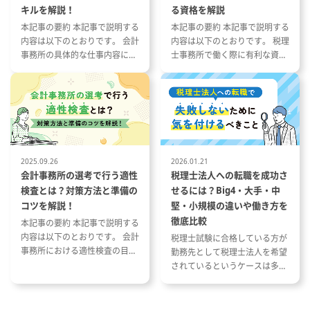
める業務
キルを解説！
る資格を解説
：会社の定
■就業場所の変更範囲：会社の定
本記事の要約 本記事で説明する
本記事の要約 本記事で説明する
める場所
内容は以下のとおりです。 会計
内容は以下のとおりです。 税理
事務所の具体的な仕事内容につ
士事務所で働く際に有利な資格
いて 会計事務所の1年の流れと
とその特徴 税理士事務所の仕事
繁忙期について 会計事務所で働
内容と資格が与える影響 資格や
く際に役立つ資格や経験につい
スキルを活かした税理士事務所
て
への転職成功事例
2025.09.26
2026.01.21
会計事務所の選考で行う適性
税理士法人への転職を成功さ
検査とは？対策方法と準備の
せるには？Big4・大手・中
コツを解説！
堅・小規模の違いや働き方を
徹底比較
本記事の要約 本記事で説明する
内容は以下のとおりです。 会計
税理士試験に合格している方が
事務所における適性検査の目的
勤務先として税理士法人を希望
と種類 適性検査で出題される内
されているというケースは多い
容 適性検査の効果的な対策方法
と思います。 ただし、税理士法
人と一口に言っても、法人の規
模や抱えているクライアントな