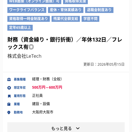
WEB面接（オンライン面接）可
資格取得支援
ワークライフバランス
産休・育休実績あり
退職金制度あり
資格取得一時金制度あり
残業代全額支給
学歴不問
定年65歳以上
財務（資金繰り・銀行折衝）／年休132日／フレ
ックス有◎
株式会社LeTech
更新日：2026年05月15日
経理・財務（全般）
募集職種
500万円～600万円
想定年収
正社員
雇用形態
建設・設備
業種
大阪府大阪市
勤務地
もっと見る