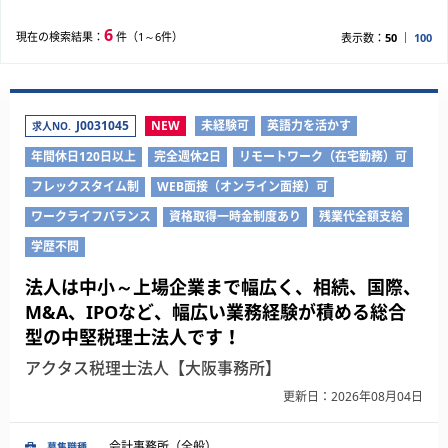
6
現在の検索結果：
件（1～6件）
表示数：
50
100
J0031045
NEW
未経験可
英語力を活かす
求人NO.
年間休日120日以上
完全週休2日
リモートワーク（在宅勤務）可
フレックスタイム制
WEB面接（オンライン面接）可
ワークライフバランス
資格取得一時金制度あり
残業代全額支給
学歴不問
法人は中小～上場企業まで幅広く、相続、国際、
M&A、IPOなど、幅広い業務経験が積める総合
型の中堅税理士法人です！
アクタス税理士法人【大阪事務所】
更新日：2026年08月04日
会計事務所（全般）
募集職種