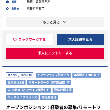
税務・会計事務所
業種
京都府京都市
勤務地
もっと見る
ブックマークする
求人詳細を見る
求人にエントリーする
J0026830
インセンティブ制度あり
年間休日120日以上
求人NO.
完全週休2日
リモートワーク（在宅勤務）可
WEB面接（オンライン面接）可
資格取得支援
ワークライフバランス
時短勤務可
オープンポジション！経験者の募集/リモートワ