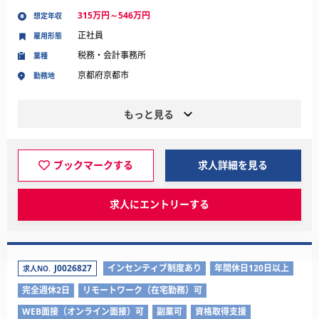
315万円～546万円
想定年収
正社員
雇用形態
税務・会計事務所
業種
京都府京都市
勤務地
もっと見る
ブックマークする
求人詳細を見る
求人にエントリーする
J0026827
インセンティブ制度あり
年間休日120日以上
求人NO.
完全週休2日
リモートワーク（在宅勤務）可
WEB面接（オンライン面接）可
副業可
資格取得支援