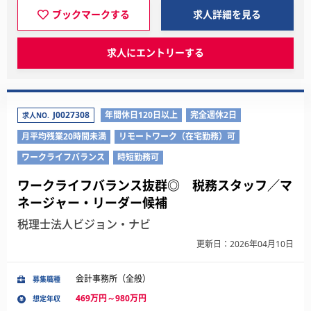
ブックマークする
求人詳細を見る
求人にエントリーする
J0027308
年間休日120日以上
完全週休2日
求人NO.
月平均残業20時間未満
リモートワーク（在宅勤務）可
ワークライフバランス
時短勤務可
ワークライフバランス抜群◎ 税務スタッフ／マ
ネージャー・リーダー候補
税理士法人ビジョン・ナビ
更新日：2026年04月10日
会計事務所（全般）
募集職種
469万円～980万円
想定年収