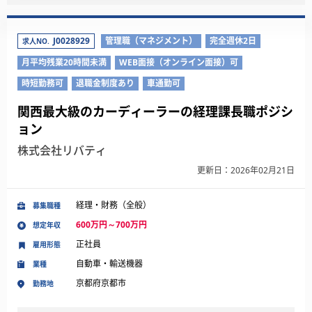
J0028929
管理職（マネジメント）
完全週休2日
求人NO.
月平均残業20時間未満
WEB面接（オンライン面接）可
時短勤務可
退職金制度あり
車通勤可
関西最大級のカーディーラーの経理課長職ポジシ
ョン
株式会社リバティ
更新日：2026年02月21日
経理・財務（全般）
募集職種
600万円～700万円
想定年収
正社員
雇用形態
自動車・輸送機器
業種
京都府京都市
勤務地