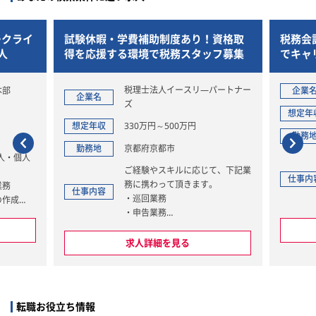
！資格取
税務会計スタッフ/老舗大手税理士法人
福利厚
ッフ募集
でキャリアアップを目指しませんか？
パートナー
企業名
税理士法人ゆびすい
企業
想定年収
400万円～600万円
想定
勤務地
京都府京都市
勤務
一般企業から幼稚園・保育園・病
て、下記業
院・介護施設・寺院などの公益法
仕事内容
仕事
。
人まで、様々な業種のお客様の税
務会計業務
【具体的には】
求人詳細を見る
・巡回監査業務
ング
・申告書(所得税･法人税･相続税･
ィング
贈与税･消費税等)･申請書･届出書
ルティング
等の書類作成
・決算の指導および決算書の作成
転職お役立ち情報
・税務調査立ち会い