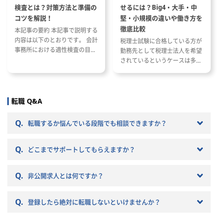
検査とは？対策方法と準備の
せるには？Big4・大手・中
コツを解説！
堅・小規模の違いや働き方を
徹底比較
本記事の要約 本記事で説明する
内容は以下のとおりです。 会計
税理士試験に合格している方が
事務所における適性検査の目的
勤務先として税理士法人を希望
と種類 適性検査で出題される内
されているというケースは多い
容 適性検査の効果的な対策方法
と思います。 ただし、税理士法
人と一口に言っても、法人の規
模や抱えているクライアントな
どによって税理士法人ごとに大
転職 Q&A
きく違いがあります。 自分のキ
ャリアプランに応じて自分に合
Q.
転職するか悩んでいる段階でも相談できますか？
った税理士法人を選ぶことが非
常に重要です。 自分に合わない
Q.
税理士法人を選ぶとこんな筈で
どこまでサポートしてもらえますか？
はなかったと転職で失敗する原
因になりかねません。 以下では
Q.
非公開求人とは何ですか？
税理士法人の特徴や税理士法人
への転職の注意点などを記載し
ていきますので参考にしてくだ
Q.
登録したら絶対に転職しないといけませんか？
さい。