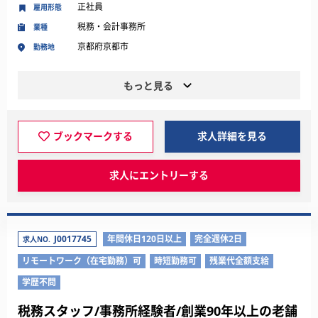
正社員
雇用形態
税務・会計事務所
業種
京都府京都市
勤務地
もっと見る
ブックマークする
求人詳細を見る
求人にエントリーする
J0017745
年間休日120日以上
完全週休2日
求人NO.
リモートワーク（在宅勤務）可
時短勤務可
残業代全額支給
学歴不問
税務スタッフ/事務所経験者/創業90年以上の老舗