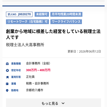
J0020270
未経験可
月平均残業20時間未満
求人NO.
リモートワーク（在宅勤務）可
ワークライフバランス
創業から地域に根差した経営をしている税理士法
人です
税理士法人大高事務所
更新日：2026年06月12日
会計事務所（全般）
募集職種
300万円～400万円
想定年収
正社員
雇用形態
税務・会計事務所
業種
京都府八幡市
勤務地
もっと見る