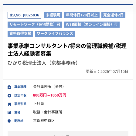
J0025836
未経験可
年間休日120日以上
完全週休2日
求人NO.
リモートワーク（在宅勤務）可
WEB面接（オンライン面接）可
資格取得支援
ワークライフバランス
事業承継コンサルタント/将来の管理職候補/税理
士法人経験者募集
ひかり税理士法人（京都事務所）
更新日：2026年07月15日
会計事務所（全般）
募集職種
800万円～1050万円
想定年収
正社員
雇用形態
税務・会計事務所
業種
京都府中京区
勤務地