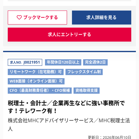
ブックマークする
求人詳細を見る
求人にエントリーする
J0021951
年間休日120日以上
完全週休2日
求人NO.
リモートワーク（在宅勤務）可
フレックスタイム制
WEB面接（オンライン面接）可
CFO（最高財務責任者）・CFO候補
資格取得支援
税理士・会計士／企業再生などに強い事務所で
す！テレワーク有！
株式会社MHCアドバイザリーサービス／MHC税理士法
人
更新日：2026年06月10日