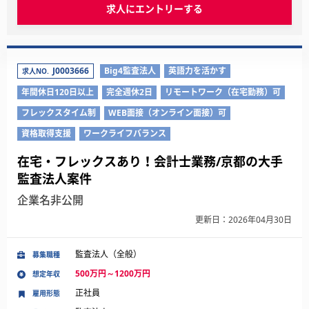
求人にエントリーする
J0003666
Big4監査法人
英語力を活かす
求人NO.
年間休日120日以上
完全週休2日
リモートワーク（在宅勤務）可
フレックスタイム制
WEB面接（オンライン面接）可
資格取得支援
ワークライフバランス
在宅・フレックスあり！会計士業務/京都の大手
監査法人案件
企業名非公開
更新日：2026年04月30日
監査法人（全般）
募集職種
500万円～1200万円
想定年収
正社員
雇用形態