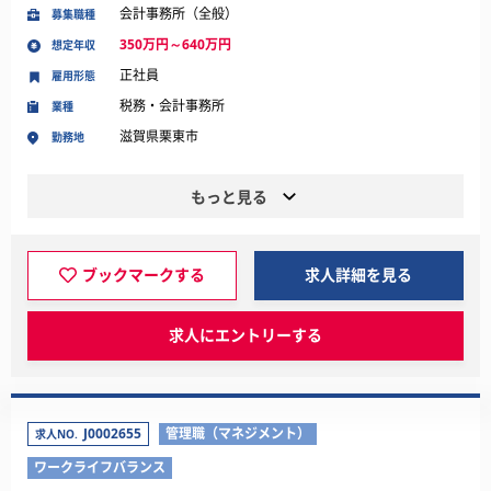
会計事務所（全般）
募集職種
350万円～640万円
想定年収
正社員
雇用形態
税務・会計事務所
業種
滋賀県栗東市
勤務地
もっと見る
ブックマークする
求人詳細を見る
求人にエントリーする
J0002655
管理職（マネジメント）
求人NO.
ワークライフバランス