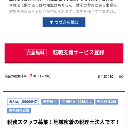
や税法に関する正確な知識はもちろん、数字の背後にある事業の
実態を読み解く分析力が求められます。業務を通じて企業の財務
的な透明性を確保し、経営陣の的確な意思決定を支援すること
▼ つづきを読む
が、これら求人に求められる重要な役割となります。会計事務
所・税理士法人における実務経験は、会計・税務の専門家として
の揺るぎない基盤を築くと同時に、特定のビジネス領域への深い
理解をもたらすでしょう。この経験は、あなたの長期的なキャリ
アにおいて大きな財産となります。
転職支援サービス登録
完全無料
7
現在の検索結果：
件（1～7件）
表示数：
50
100
J0003647
未経験可
年間休日120日以上
完全週休2日
求人NO.
資格取得支援
税務スタッフ募集！地域密着の税理士法人です！