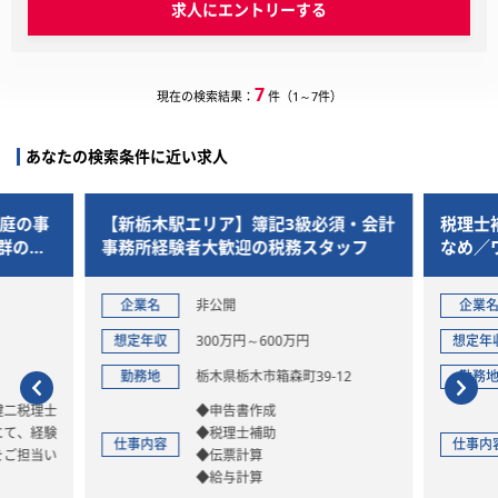
求人にエントリーする
7
現在の検索結果：
件（1～7件）
あなたの検索条件に近い求人
家庭の事
【新栃木駅エリア】簿記3級必須・会計
税理士
群の働
事務所経験者大歓迎の税務スタッフ
なめ／
す
企業名
非公開
企業
想定年収
300万円～600万円
想定年
勤務地
栃木県栃木市箱森町39-12
勤務
健二税理士
◆申告書作成
にて、経験
◆税理士補助
仕事内容
仕事内
をご担当い
◆伝票計算
◆給与計算