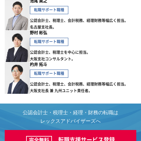
池尾 英之
転職サポート職種
公認会計士、税理士、会計税務、経理財務等幅広く担当。
名古屋支社長。
野村 彬弘
転職サポート職種
公認会計士、税理士を中心に担当。
大阪支社コンサルタント。
杓井 拓斗
転職サポート職種
公認会計士、税理士、会計税務、経理財務等幅広く担当。
大阪支社長 兼 九州ユニット責任者。
公認会計士・税理士・経理・財務の転職は
レックスアドバイザーズへ
転職支援サービス登録
完全無料