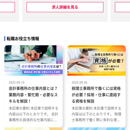
社ほど（経
求人詳細を見る
ェック・記
転職お役立ち情報
政書士業
2025.09.10
2025.09.26
会計事務所の仕事内容とは？
税理士事務所で働くには資格
業務内容・繁忙期・必要なス
が必要？採用・仕事に直結す
キルを解説！
る資格を解説
本記事の要約 本記事で説明する
本記事の要約 本記事で説明する
内容は以下のとおりです。 会計
内容は以下のとおりです。 税理
事務所の具体的な仕事内容につ
士事務所で働く際に有利な資格
いて 会計事務所の1年の流れと
とその特徴 税理士事務所の仕事