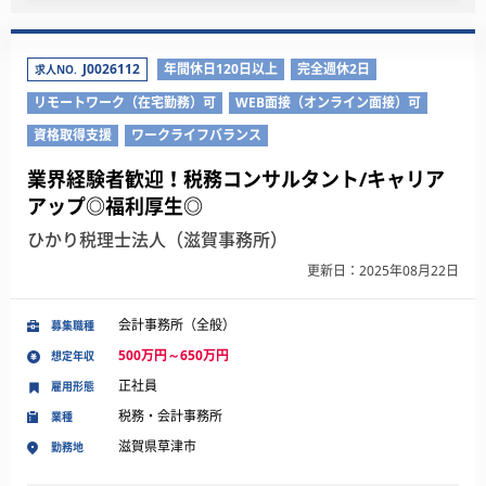
J0026112
年間休日120日以上
完全週休2日
求人NO.
リモートワーク（在宅勤務）可
WEB面接（オンライン面接）可
資格取得支援
ワークライフバランス
業界経験者歓迎！税務コンサルタント/キャリア
アップ◎福利厚生◎
ひかり税理士法人（滋賀事務所）
更新日：2025年08月22日
会計事務所（全般）
募集職種
500万円～650万円
想定年収
正社員
雇用形態
税務・会計事務所
業種
滋賀県草津市
勤務地