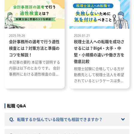
繁忙期について 会計事務所で働
内容と資格が与える影響 資格や
く際に役立つ資格や経験につい
スキルを活かした税理士事務所
て
への転職成功事例
2025.09.26
2026.01.21
会計事務所の選考で行う適性
税理士法人への転職を成功さ
検査とは？対策方法と準備の
せるには？Big4・大手・中
コツを解説！
堅・小規模の違いや働き方を
徹底比較
本記事の要約 本記事で説明する
内容は以下のとおりです。 会計
税理士試験に合格している方が
事務所における適性検査の目的
勤務先として税理士法人を希望
と種類 適性検査で出題される内
されているというケースは多い
容 適性検査の効果的な対策方法
と思います。 ただし、税理士法
人と一口に言っても、法人の規
模や抱えているクライアントな
どによって税理士法人ごとに大
転職 Q&A
きく違いがあります。 自分のキ
ャリアプランに応じて自分に合
Q.
転職するか悩んでいる段階でも相談できますか？
った税理士法人を選ぶことが非
常に重要です。 自分に合わない