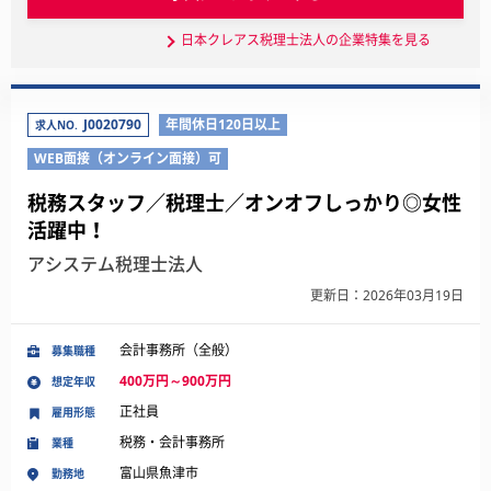
日本クレアス税理士法人の企業特集を見る
J0020790
年間休日120日以上
求人NO.
WEB面接（オンライン面接）可
税務スタッフ／税理士／オンオフしっかり◎女性
活躍中！
アシステム税理士法人
更新日：2026年03月19日
会計事務所（全般）
募集職種
400万円～900万円
想定年収
正社員
雇用形態
税務・会計事務所
業種
富山県魚津市
勤務地