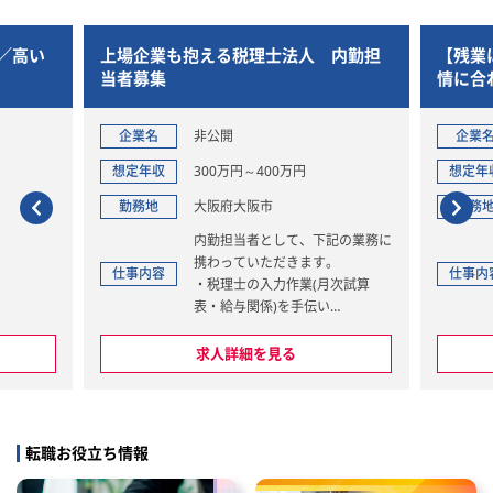
／高い
上場企業も抱える税理士法人 内勤担
【残業
当者募集
情に合
きやす
企業名
非公開
企業
想定年収
300万円～400万円
想定年
勤務地
大阪府大阪市
勤務
内勤担当者として、下記の業務に
携わっていただきます。
仕事内容
仕事内
・税理士の入力作業(月次試算
表・給与関係)を手伝い
・電話対応、お茶出し
・事務所内での書類整理等
求人詳細を見る
転職お役立ち情報