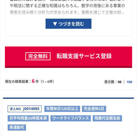
や税法に関する正確な知識はもちろん、数字の背後にある事業の
実態を読み解く分析力が求められます。業務を通じて企業の財務
的な透明性を確保し、経営陣の的確な意思決定を支援すること
▼ つづきを読む
が、これら求人に求められる重要な役割となります。会計事務
所・税理士法人における実務経験は、会計・税務の専門家として
の揺るぎない基盤を築くと同時に、特定のビジネス領域への深い
理解をもたらすでしょう。この経験は、あなたの長期的なキャリ
アにおいて大きな財産となります。
転職支援サービス登録
完全無料
6
現在の検索結果：
件（1～6件）
表示数：
50
100
J0014885
年間休日120日以上
完全週休2日
求人NO.
月平均残業20時間未満
ワークライフバランス
残業代全額支給
車通勤可