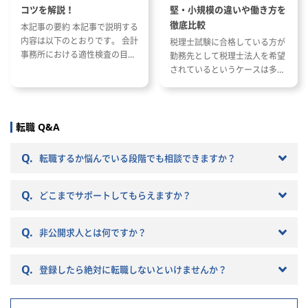
コツを解説！
堅・小規模の違いや働き方を
徹底比較
本記事の要約 本記事で説明する
内容は以下のとおりです。 会計
税理士試験に合格している方が
事務所における適性検査の目的
勤務先として税理士法人を希望
と種類 適性検査で出題される内
されているというケースは多い
容 適性検査の効果的な対策方法
と思います。 ただし、税理士法
人と一口に言っても、法人の規
模や抱えているクライアントな
どによって税理士法人ごとに大
転職 Q&A
きく違いがあります。 自分のキ
ャリアプランに応じて自分に合
Q.
転職するか悩んでいる段階でも相談できますか？
った税理士法人を選ぶことが非
常に重要です。 自分に合わない
Q.
税理士法人を選ぶとこんな筈で
どこまでサポートしてもらえますか？
はなかったと転職で失敗する原
因になりかねません。 以下では
Q.
非公開求人とは何ですか？
税理士法人の特徴や税理士法人
への転職の注意点などを記載し
ていきますので参考にしてくだ
Q.
登録したら絶対に転職しないといけませんか？
さい。