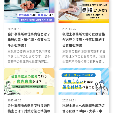
2025.09.10
2025.09.26
会計事務所の仕事内容とは？
税理士事務所で働くには資格
業務内容・繁忙期・必要なス
が必要？採用・仕事に直結す
キルを解説！
る資格を解説
本記事の要約 本記事で説明する
本記事の要約 本記事で説明する
内容は以下のとおりです。 会計
内容は以下のとおりです。 税理
事務所の具体的な仕事内容につ
士事務所で働く際に有利な資格
いて 会計事務所の1年の流れと
とその特徴 税理士事務所の仕事
繁忙期について 会計事務所で働
内容と資格が与える影響 資格や
く際に役立つ資格や経験につい
スキルを活かした税理士事務所
て
への転職成功事例
2025.09.26
2026.01.21
会計事務所の選考で行う適性
税理士法人への転職を成功さ
検査とは？対策方法と準備の
せるには？Big4・大手・中