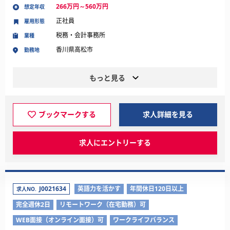
266万円～560万円
想定年収
正社員
雇用形態
税務・会計事務所
業種
香川県高松市
勤務地
もっと見る
ブックマークする
求人詳細を見る
求人にエントリーする
J0021634
英語力を活かす
年間休日120日以上
求人NO.
完全週休2日
リモートワーク（在宅勤務）可
WEB面接（オンライン面接）可
ワークライフバランス