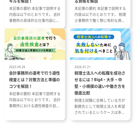
キルを解説！
る資格を解説
本記事の要約 本記事で説明する
本記事の要約 本記事で説明する
内容は以下のとおりです。 会計
内容は以下のとおりです。 税理
事務所の具体的な仕事内容につ
士事務所で働く際に有利な資格
いて 会計事務所の1年の流れと
とその特徴 税理士事務所の仕事
繁忙期について 会計事務所で働
内容と資格が与える影響 資格や
く際に役立つ資格や経験につい
スキルを活かした税理士事務所
て
への転職成功事例
2025.09.26
2026.01.21
会計事務所の選考で行う適性
税理士法人への転職を成功さ
検査とは？対策方法と準備の
せるには？Big4・大手・中
コツを解説！
堅・小規模の違いや働き方を
徹底比較
本記事の要約 本記事で説明する
内容は以下のとおりです。 会計
税理士試験に合格している方が
事務所における適性検査の目的
勤務先として税理士法人を希望
と種類 適性検査で出題される内
されているというケースは多い
容 適性検査の効果的な対策方法
と思います。 ただし、税理士法
人と一口に言っても、法人の規
模や抱えているクライアントな