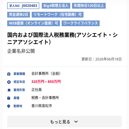
J0020483
Big4税理士法人
年間休日120日以上
求人NO.
完全週休2日
リモートワーク（在宅勤務）可
WEB面接（オンライン面接）可
ワークライフバランス
国内および国際法人税務業務(アソシエイト・シ
ニアアソシエイト）
企業名非公開
更新日：2026年06月18日
会計事務所（全般）
募集職種
320万円～850万円
想定年収
正社員
雇用形態
税務・会計事務所
業種
香川県高松市
勤務地
もっと見る