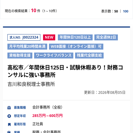
10
現在の検索結果：
件（1～10件）
表示数：
50
100
J0022324
NEW
年間休日120日以上
完全週休2日
求人NO.
月平均残業20時間未満
WEB面接（オンライン面接）可
資格取得支援
ワークライフバランス
残業代全額支給
高松市／年間休日125日・試験休暇あり！財務コ
ンサルに強い事務所
吉川和良税理士事務所
更新日：2026年08月05日
会計事務所（全般）
募集職種
285万円～600万円
想定年収
正社員
雇用形態
税務・会計事務所
業種