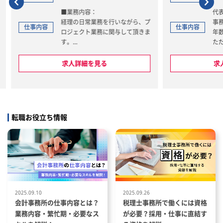
代表者が運営する川本健二税理士
ながら、プ
事務所の会計処理業務にて、経験
仕事内容
仕事内
して頂きま
年数に応じて税務業務をご担当い
ただきます。
・法人顧問業務5～15社ほど（経
験に応じて）
求人詳細を見る
・事務所内での証憑チェック・記
末決算対
帳代行
算 ・連結
・試算表の作成
・給料計算
理 ・税務
・年末調整・確定申告
転職お役立ち情報
拠点）との
・相続関連業務
・建設業許可はじめ行政書士業
務 等
・経理から
会計）
し、課題を
クトを創出
2025.09.10
2025.09.26
会計事務所の仕事内容とは？
税理士事務所で働くには資格
業務内容・繁忙期・必要なス
が必要？採用・仕事に直結す