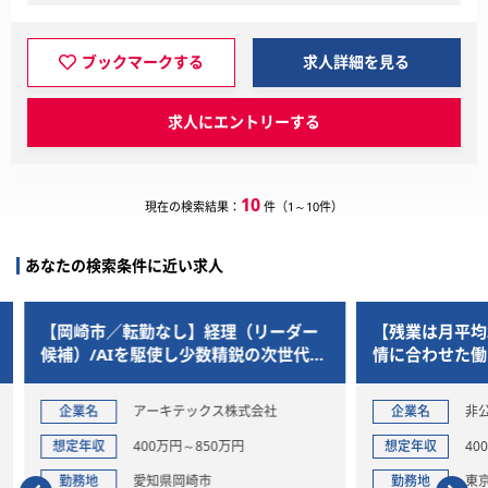
ブックマークする
求人詳細を見る
求人にエントリーする
10
現在の検索結果：
件（1～10件）
あなたの検索条件に近い求人
ーダー
【残業は月平均20時間未満】家庭の事
プライ
次世代型
情に合わせた働き方も可能！抜群の働
任者を
きやすさであなたをお迎えします
スペシ
社
企業名
非公開
企業
想定年収
400万円～600万円
想定年
勤務地
東京都千代田区
勤務