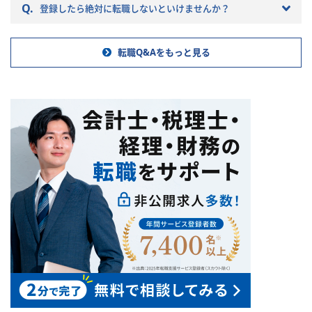
ていきますので参考にしてくだ
Q.
登録したら絶対に転職しないといけませんか？
さい。
体制の整
、承認プロ
転職Q&Aをもっと見る
整備・改善
、業務標準
ングフォー
チェックリ
理財務機能
への改善提