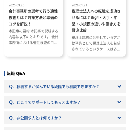
理、決算、
2025.09.26
2026.01.21
管理
会計事務所の選考で行う適性
税理士法人への転職を成功さ
払、返済、
検査とは？対策方法と準備の
せるには？Big4・大手・中
ンツ等の管
コツを解説！
堅・小規模の違いや働き方を
徹底比較
本記事の要約 本記事で説明する
アセットマ
内容は以下のとおりです。 会計
税理士試験に合格している方が
連携
事務所における適性検査の目的
勤務先として税理士法人を希望
ロー、配
と種類 適性検査で出題される内
されているというケースは多い
確認・論点
容 適性検査の効果的な対策方法
と思います。 ただし、税理士法
人と一口に言っても、法人の規
に伴う会
模や抱えているクライアントな
どによって税理士法人ごとに大
セット取
転職 Q&A
きく違いがあります。 自分のキ
税務・資金
ャリアプランに応じて自分に合
Q.
転職するか悩んでいる段階でも相談できますか？
った税理士法人を選ぶことが非
、O&M契
常に重要です。 自分に合わない
する会計処
Q.
税理士法人を選ぶとこんな筈で
どこまでサポートしてもらえますか？
はなかったと転職で失敗する原
務、外部専
因になりかねません。 以下では
理
Q.
非公開求人とは何ですか？
税理士法人の特徴や税理士法人
向け資料に
への転職の注意点などを記載し
情報の作