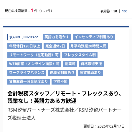
1
現在の検索結果：
件（1～1件）
表示数：
50
100
J0029372
英語力を活かす
インセンティブ制度あり
求人NO.
年間休日120日以上
完全週休2日
月平均残業20時間未満
リモートワーク（在宅勤務）可
フレックスタイム制
WEB面接（オンライン面接）可
副業可
資格取得支援
ワークライフバランス
退職金制度あり
家賃補助あり
資格取得一時金制度あり
学歴不問
会計税務スタッフ／リモート・フレックスあり、
残業なし！英語力ある方歓迎
RSM汐留パートナーズ株式会社／RSM汐留パートナー
ズ税理士法人
更新日：2026年02月17日