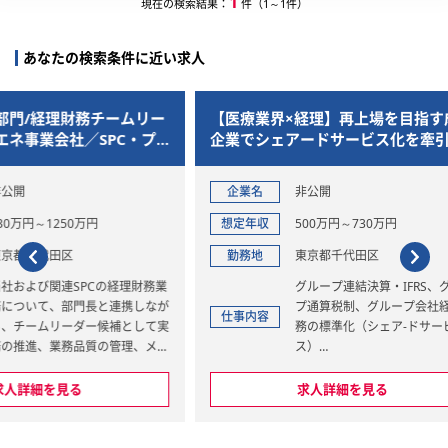
1
現在の検索結果：
件（1～1件）
あなたの検索条件に近い求人
ームリー
【医療業界×経理】再上場を目指す成長
【東京
C・プ
企業でシェアードサービス化を牽引す
グルー
体制高
るリーダー・マネージャー候補
進！裁
ー候補
企業名
非公開
企業
想定年収
500万円～730万円
想定年
勤務地
東京都千代田区
勤務
経理財務業
グループ連結決算・IFRS、グルー
連携しなが
プ通算税制、グループ会社経理業
仕事内容
仕事内
補として実
務の標準化（シェア-ドサービ
管理、メン
ス）
担っていた
■グループ連結決算（日本基準＆
求人詳細を見る
営・マネ
IFRS）のための主要子会社の経理
業務の標準化を、シェアードサー
業務分担、
ビスの仕組みを作り実現させる仕