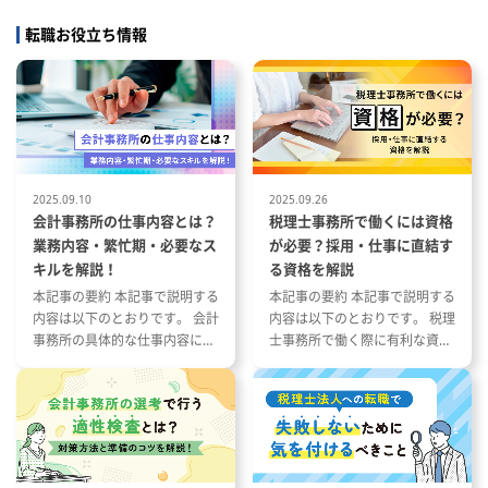
け
事
転職お役立ち情報
資料・仕
■上掲の実務を担当シニアマネー
ー、業務品
ジャーの下で可及的速やかに実行
する
導、知見共
■次の業務にも参画の可能性：グ
ループ通算税制、IFRS決算
請求、出
業務が安定
2025.09.10
2025.09.26
応の推進
会計事務所の仕事内容とは？
税理士事務所で働くには資格
算、年次決
業務内容・繁忙期・必要なス
が必要？採用・仕事に直結す
ジュール管
キルを解説！
る資格を解説
本記事の要約 本記事で説明する
本記事の要約 本記事で説明する
、仕訳、税
内容は以下のとおりです。 会計
内容は以下のとおりです。 税理
ー
事務所の具体的な仕事内容につ
士事務所で働く際に有利な資格
人、親会
いて 会計事務所の1年の流れと
とその特徴 税理士事務所の仕事
・資料提出
繁忙期について 会計事務所で働
内容と資格が与える影響 資格や
く際に役立つ資格や経験につい
スキルを活かした税理士事務所
整理、関係
て
への転職成功事例
トファイナン