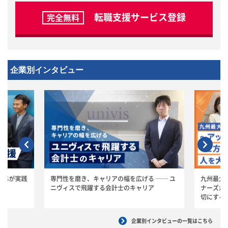
転職支援サービス登録
完全無料
企業別インタビュー
ASが実践
専門性を磨き、キャリアの幅を広げる ── ユ
九州最大
ニヴィスで飛躍する会計士のキャリア
ナーズが
切にする
企業別インタビューの一覧はこちら