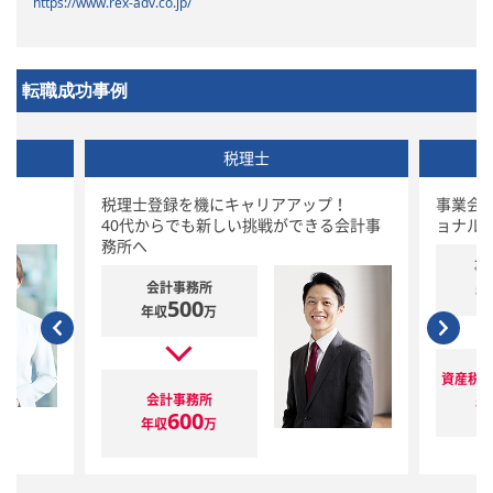
https://www.rex-adv.co.jp/
転職成功事例
税理士
税理士登録を機にキャリアアップ！
事業会
40代からでも新しい挑戦ができる会計事
ョナル
務所へ
事
会計事務所
年
500
年収
万
資産税
会計事務所
年
600
年収
万