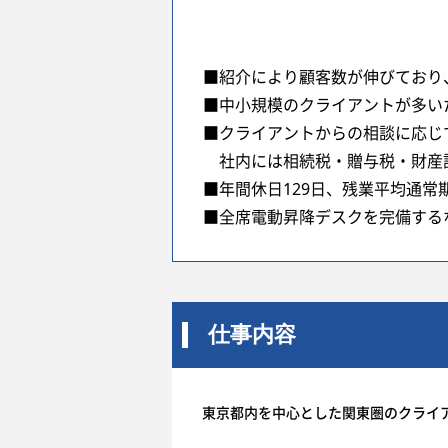
■紹介により顧客数が伸びており
■中小規模のクライアントが多い
■クライアントからの相談に応じ
社内には相続税・贈与税・財産評
■年間休日129日、残業平均通常
■全席電動昇降デスクを完備する
仕事内容
東京都内を中心とした関東圏のクライ