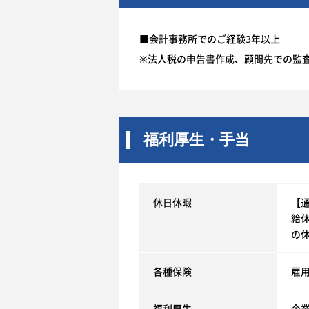
■会計事務所でのご経験3年以上
※法人税の申告書作成、顧問先での監
福利厚生・手当
休日休暇
【通
給
の
各種保険
雇
福利厚生
企