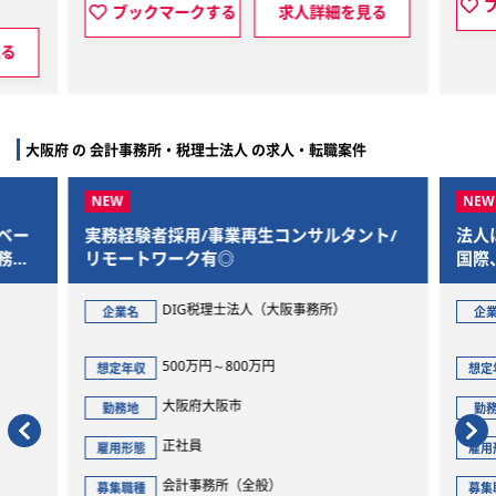
ブックマークする
求人詳細を見る
細を見る
大阪府 の 会計事務所・税理士法人 の求人・転職案件
ルタント/
法人は中小～上場企業まで幅広く、相続、
国際、M&A、IPOなど、幅広い業務経験が
積める総合型の中堅税理士法人です！
所）
アクタス税理士法人【大阪事務所】
企業名
493万円～722万円
想定年収
大阪府大阪市
勤務地
正社員
雇用形態
会計事務所（全般）
募集職種