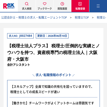
求人検索
ブックマーク
閲覧履歴
転職登録
公認会計士・税理士の求人・転職エージェントTOP
税理士TOP
税理士
J0027484
更新日：2026年06月10日
求人NO.
【税理士法人プラス】 税理士/圧倒的な実績とノ
ウハウを持つ、資産税専門の税理士法人｜大阪
府・大阪市
会計アシスタント
求人･転職情報のポイント
【スキルアップ】全員で知識の共有化を図っていますので、
税理士としての成長スピードが速い
【働きかた】チームワークがよくアットホームは雰囲気です