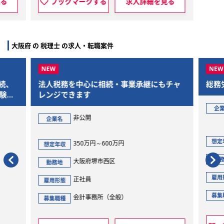
細を見る
ブックマークする
求人詳細を見る
大阪府 の 税理士 の求人・転職案件
継にもチャ
総務労務
生和コーポレーション株式会社（西日本
企業名
本社）
400万円～750万円
想定年収
大阪府大阪市
勤務地
正社員
雇用形態
経理・財務（全般）
募集職種