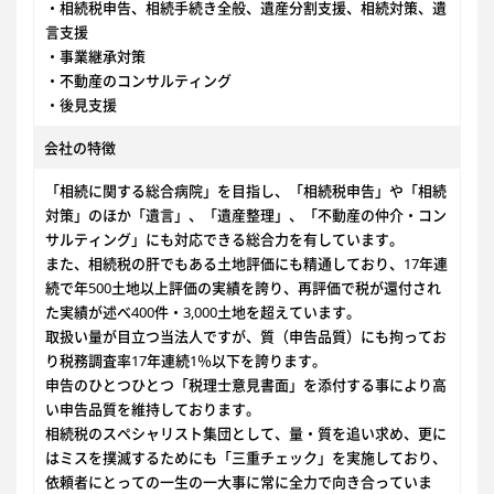
・相続税申告、相続手続き全般、遺産分割支援、相続対策、遺
言支援
・事業継承対策
・不動産のコンサルティング
・後見支援
会社の特徴
「相続に関する総合病院」を目指し、「相続税申告」や「相続
対策」のほか「遺言」、「遺産整理」、「不動産の仲介・コン
サルティング」にも対応できる総合力を有しています。
また、相続税の肝でもある土地評価にも精通しており、17年連
続で年500土地以上評価の実績を誇り、再評価で税が還付され
た実績が述べ400件・3,000土地を超えています。
取扱い量が目立つ当法人ですが、質（申告品質）にも拘ってお
り税務調査率17年連続1％以下を誇ります。
申告のひとつひとつ「税理士意見書面」を添付する事により高
い申告品質を維持しております。
相続税のスペシャリスト集団として、量・質を追い求め、更に
はミスを撲滅するためにも「三重チェック」を実施しており、
依頼者にとっての一生の一大事に常に全力で向き合っていま