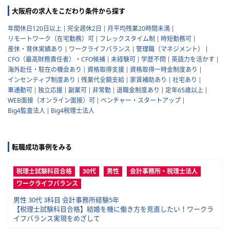
大阪府の求人をこだわり条件から探す
年間休日120日以上
完全週休2日
月平均残業20時間未満
リモートワーク（在宅勤務）可
フレックスタイム制
時短勤務可
産休・育休実績あり
ワークライフバランス
管理職（マネジメント）
CFO（最高財務責任者）・CFO候補
未経験可
学歴不問
英語力を活かす
海外赴任・駐在の機会あり
資格取得支援
資格取得一時金制度あり
インセンティブ制度あり
残業代全額支給
家賃補助あり
社宅あり
車通勤可
独立応援
副業可
非常勤
退職金制度あり
定年65歳以上
WEB面接（オンライン面接）可
ベンチャー・スタートアップ
Big4監査法人
Big4税理士法人
転職成功事例をみる
税理士試験科目合格
30代
男性
会計事務所・税理士法人
ワークライフバランス
男性 30代 3科目 会計事務所経験5年
【税理士試験科目合格】結婚を機に働き方を見直したい！ワークラ
イフバランス実現をめざして