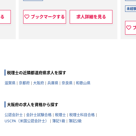
未経験可
未経験可否
詳細を見る
ブックマークする
求人詳細を見る
税理士の近隣都道府県求人を探す
滋賀県
京都府
大阪府
兵庫県
奈良県
和歌山県
大阪府の求人を資格から探す
公認会計士
会計士試験合格
税理士
税理士科目合格
USCPA（米国公認会計士）
簿記1級
簿記2級