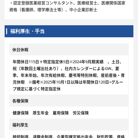
・認定登録医業経営コンサルタント、医療経営士、医療関係国家
資格（看護師、理学療法士等）、中小企業診断士
福利厚生・手当
休日休暇
年間休日115日＋特定指定休5日※2024年9月期実績 、土日、
祝（年数回土曜出社あり）、社内カレンダーによるGW、夏
季、年末年始、年次有給休暇、慶弔等特別休暇、産前産後・育
児休暇 ※備考※2025年10月1日以降は年間休日120日+グルー
プ規定に基づく特定指定休
各種保険
健康保険 厚生年金 雇用保険 労災保険
福利厚生
時短制度、退職金制度、企業型確定拠出年金、財形貯蓄、資格