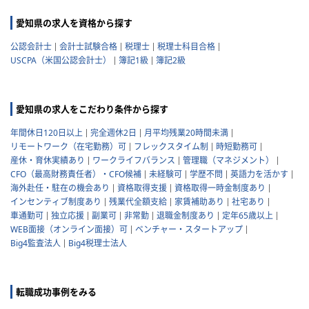
愛知県の求人を資格から探す
公認会計士
会計士試験合格
税理士
税理士科目合格
USCPA（米国公認会計士）
簿記1級
簿記2級
愛知県の求人をこだわり条件から探す
年間休日120日以上
完全週休2日
月平均残業20時間未満
リモートワーク（在宅勤務）可
フレックスタイム制
時短勤務可
産休・育休実績あり
ワークライフバランス
管理職（マネジメント）
CFO（最高財務責任者）・CFO候補
未経験可
学歴不問
英語力を活かす
海外赴任・駐在の機会あり
資格取得支援
資格取得一時金制度あり
インセンティブ制度あり
残業代全額支給
家賃補助あり
社宅あり
車通勤可
独立応援
副業可
非常勤
退職金制度あり
定年65歳以上
WEB面接（オンライン面接）可
ベンチャー・スタートアップ
Big4監査法人
Big4税理士法人
転職成功事例をみる