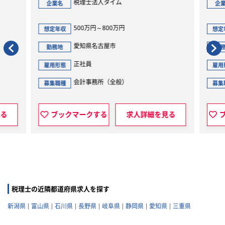
税理士法人タイム
企業名
企
500万円～800万円
想定年収
想定
愛知県名古屋市
勤務地
勤
正社員
雇用形態
雇用
会計事務所（全般）
募集職種
募集
見る
ブックマークする
求人詳細を見る
税理士の近隣都道府県求人を探す
新潟県
富山県
石川県
長野県
岐阜県
静岡県
愛知県
三重県