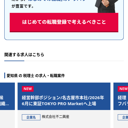
関連する求人はこちら
愛知県 の 税理士 の求人・転職案件
候
経営幹部ポジション/名古屋市本社/2026年
経理
組織へ
6月に東証TOKYO PRO Marketへ上場
フバ
株式会社不二興産
企業名
企