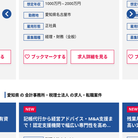
1000万円～2000万円
想定年収
想定
愛知県名古屋市
勤務地
勤
正社員
雇用形態
雇用
経理・財務（全般）
募集職種
募集
見る
ブックマークする
求人詳細を見る
愛知県 の 会計事務所・税理士法人 の求人・転職案件
有資
記帳代行から経営アドバイス・M&A支援ま
残業
で！認定支援機関で幅広い専門性を高めま
高い
せんか
フィ