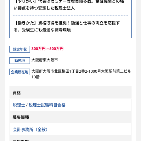
【やりがい】代表はセミナー登壇実績多数。金融機関との強
い接点を持つ安定した税理士法人
【働きかた】資格取得を推奨！勉強と仕事の両立を応援す
る、受験生にも最適な職場環境
300万円～500万円
想定年収
大阪府東大阪市
勤務地
大阪府大阪市北区梅田1丁目2番2-1000号大阪駅前第二ビル
企業所在地
10階
資格
税理士
/
税理士試験科目合格
募集職種
会計事務所（全般）