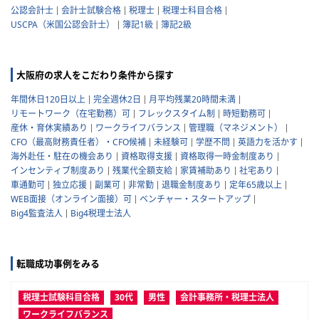
公認会計士
会計士試験合格
税理士
税理士科目合格
USCPA（米国公認会計士）
簿記1級
簿記2級
大阪府の求人をこだわり条件から探す
年間休日120日以上
完全週休2日
月平均残業20時間未満
リモートワーク（在宅勤務）可
フレックスタイム制
時短勤務可
産休・育休実績あり
ワークライフバランス
管理職（マネジメント）
CFO（最高財務責任者）・CFO候補
未経験可
学歴不問
英語力を活かす
海外赴任・駐在の機会あり
資格取得支援
資格取得一時金制度あり
インセンティブ制度あり
残業代全額支給
家賃補助あり
社宅あり
車通勤可
独立応援
副業可
非常勤
退職金制度あり
定年65歳以上
WEB面接（オンライン面接）可
ベンチャー・スタートアップ
Big4監査法人
Big4税理士法人
転職成功事例をみる
税理士試験科目合格
30代
男性
会計事務所・税理士法人
ワークライフバランス