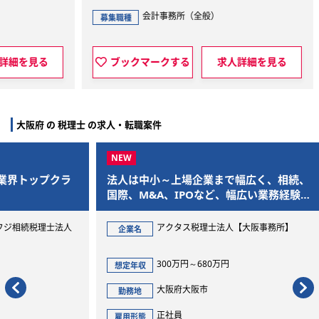
会計事務所（全般）
募集職種
見る
ブックマークする
求人詳細を見る
大阪府 の 税理士 の求人・転職案件
クラ
法人は中小～上場企業まで幅広く、相続、
法人
国際、M&A、IPOなど、幅広い業務経験が
レン
積める総合型の中堅税理士法人です！
士法人
アクタス税理士法人【大阪事務所】
企業名
企
300万円～680万円
想定年収
想定
大阪府大阪市
勤務地
勤
正社員
雇用形態
雇用