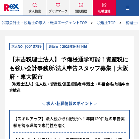
求人検索
ブックマーク
閲覧履歴
転職登録
公認会計士・税理士の求人・転職エージェントTOP
税理士TOP
税理士
J0013789
更新日：2026年04月14日
求人NO.
【末吉税理士法人】 予備校通学可能！資産税に
も強い会計事務所/法人申告スタッフ募集｜大阪
府・東大阪市
【税理士法人】法人税・資産税/巡回経験者/税理士・科目合格/勉強中の
方歓迎
求人･転職情報のポイント
【スキルアップ】法人税から相続税へ！年間120件超の申告実
績を誇る環境で専門性を磨く