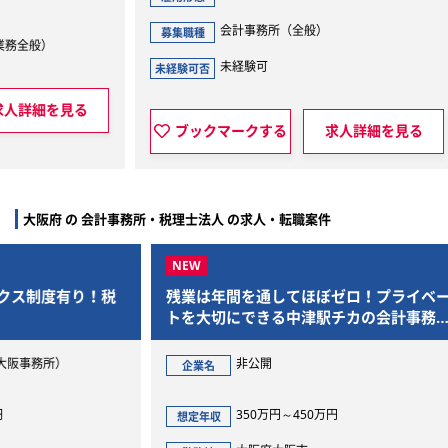
会計事務所（全般）
募集職種
募集
未経験可
未経験可否
見る
ブックマークする
求人詳細を見る
大阪府 の 会計事務所・税理士法人 の求人・転職案件
！税
残業は年間を通してほぼゼロ！プライベー
実務
トを大切にできる中津駅チカの会計事務所
リモ
です
非公開
企業名
企
350万円～450万円
想定年収
想定