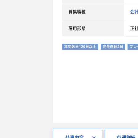
募集職種
会
雇用形態
正
年間休日120日以上
完全週休2日
フレ
仕事内容
待遇詳細