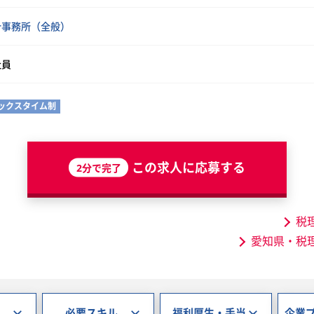
計事務所（全般）
社員
ックスタイム制
この求人に応募する
2分で完了
税
愛知県・税
必要スキル
福利厚生・手当
企業