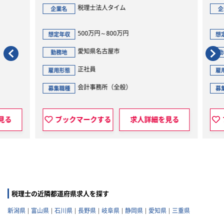
税理士法人タイム
企業名
企
500万円～800万円
想定年収
想定
愛知県名古屋市
勤務地
勤
正社員
雇用形態
雇用
会計事務所（全般）
募集職種
募集
見る
ブックマークする
求人詳細を見る
税理士の近隣都道府県求人を探す
新潟県
富山県
石川県
長野県
岐阜県
静岡県
愛知県
三重県