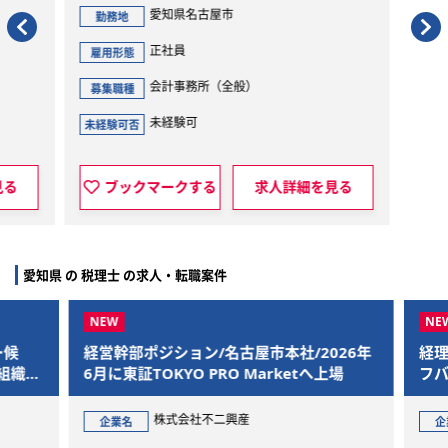
愛知県名古屋市
勤務地
正社員
雇用形態
会計事務所（全般）
募集職種
未経験可
未経験可否
見る
ブックマークする
求人詳細を見る
愛知県 の 税理士 の求人・転職案件
候
経営幹部ポジション/名古屋市本社/2026年
経理
組織へ
6月に東証TOKYO PRO Marketへ上場
フバ
株式会社不二興産
企業名
企