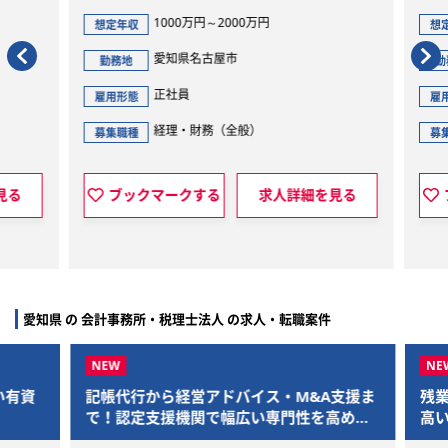
1000万円～2000万円
想定年収
想定
愛知県名古屋市
勤務地
勤
正社員
雇用形態
雇用
経理・財務（全般）
募集職種
募集
見る
ブックマークする
求人詳細を見る
愛知県 の 会計事務所・税理士法人 の求人・転職案件
有資
記帳代行から経営アドバイス・M&A支援ま
残業
で！認定支援機関で幅広い専門性を高めま
高い
せんか
フィ