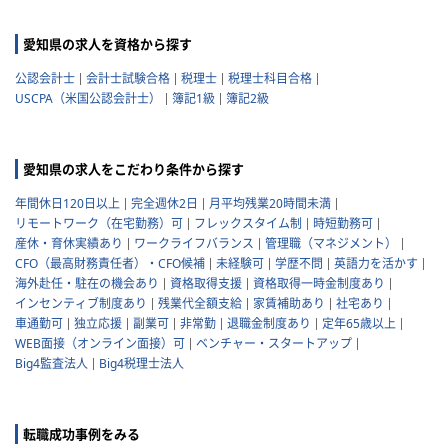
愛知県の求人を資格から探す
公認会計士
会計士試験合格
税理士
税理士科目合格
USCPA（米国公認会計士）
簿記1級
簿記2級
愛知県の求人をこだわり条件から探す
年間休日120日以上
完全週休2日
月平均残業20時間未満
リモートワーク（在宅勤務）可
フレックスタイム制
時短勤務可
産休・育休実績あり
ワークライフバランス
管理職（マネジメント）
CFO（最高財務責任者）・CFO候補
未経験可
学歴不問
英語力を活かす
海外赴任・駐在の機会あり
資格取得支援
資格取得一時金制度あり
インセンティブ制度あり
残業代全額支給
家賃補助あり
社宅あり
車通勤可
独立応援
副業可
非常勤
退職金制度あり
定年65歳以上
WEB面接（オンライン面接）可
ベンチャー・スタートアップ
Big4監査法人
Big4税理士法人
転職成功事例をみる