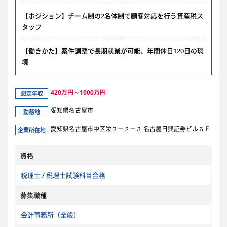
【ポジション】チーム制の2名体制で顧客対応を行う資産税ス
タッフ
【働きかた】案件調整で長期就業が可能、年間休日120日の環
境
420万円～1000万円
想定年収
愛知県名古屋市
勤務地
愛知県名古屋市中区栄３－２－３ 名古屋日興証券ビル６Ｆ
企業所在地
資格
税理士
/
税理士試験科目合格
募集職種
会計事務所（全般）