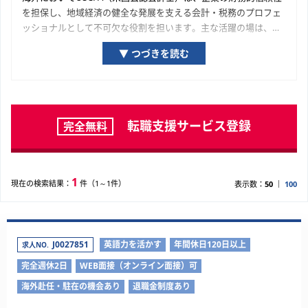
を担保し、地域経済の健全な発展を支える会計・税務のプロフェ
ッショナルとして不可欠な役割を担います。主な活躍の場は、会
計事務所や税理士法人といった士業専門組織、そして海外の経済
▼ つづきを読む
を牽引する優良企業の経理・財務部門です。海外の経済を構成す
る一企業の成長プロセスに関与し、専門家として貢献している実
感が得られる機会が豊富に用意されています。ご自身の専門性を
深化させ、市場価値を高めていくために、ぜひ本ページで求人を
探してみてください。
転職支援サービス登録
完全無料
1
現在の検索結果：
件（1～1件）
表示数：
50
100
J0027851
英語力を活かす
年間休日120日以上
求人NO.
完全週休2日
WEB面接（オンライン面接）可
海外赴任・駐在の機会あり
退職金制度あり