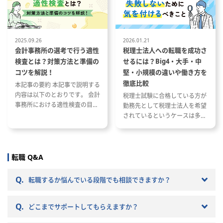
て
への転職成功事例
携フローの
者との調整
3. SPC・プロジェクトファイナン
ショナルと
ス関連業務
業データ
・発電所保有SPCの経理、決算、
2025.09.26
2026.01.21
含む）を統
資金管理に関する実務管理
会計事務所の選考で行う適性
税理士法人への転職を成功さ
業部門の意
・融資契約に基づく支払、返済、
検査とは？対策方法と準備の
せるには？Big4・大手・中
における
リザーブ口座、コベナンツ等の管
コツを解説！
堅・小規模の違いや働き方を
準」を構築
理
徹底比較
本記事の要約 本記事で説明する
・金融機関、出資者、アセットマ
内容は以下のとおりです。 会計
税理士試験に合格している方が
ネジメントチームとの連携
事務所における適性検査の目的
勤務先として税理士法人を希望
・SPCのキャッシュフロー、配
と種類 適性検査で出題される内
されているというケースは多い
当、資金繰りに関する確認・論点
容 適性検査の効果的な対策方法
と思います。 ただし、税理士法
整理
人と一口に言っても、法人の規
4. 事業拡大・投資案件に伴う会
模や抱えているクライアントな
計財務対応
どによって税理士法人ごとに大
・新規案件、M&A、アセット取
転職 Q&A
きく違いがあります。 自分のキ
得・売却に伴う会計・税務・資金
ャリアプランに応じて自分に合
面の論点整理
Q.
転職するか悩んでいる段階でも相談できますか？
った税理士法人を選ぶことが非
・PPA契約、EPC契約、O&M契
常に重要です。 自分に合わない
約、融資契約等に関連する会計処
Q.
税理士法人を選ぶとこんな筈で
理の検討
どこまでサポートしてもらえますか？
はなかったと転職で失敗する原
・事業部門、法務、財務、外部専