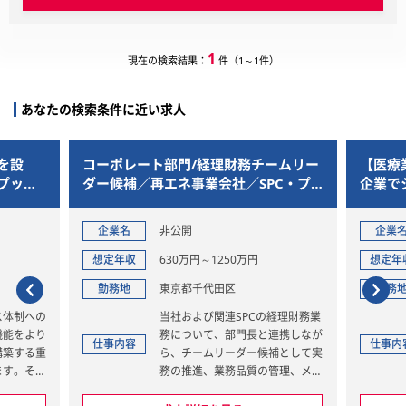
1
現在の検索結果：
件（1～1件）
あなたの検索条件に近い求人
を設
コーポレート部門/経理財務チームリー
【医療
プット
ダー候補／再エネ事業会社／SPC・プ
企業で
ロジェクトファイナンス・管理体制高
るリー
度化
企業名
非公開
企業
想定年収
630万円～1250万円
想定年
勤務地
東京都千代田区
勤務
ス体制への
当社および関連SPCの経理財務業
機能をより
務について、部門長と連携しなが
仕事内容
仕事内
構築する重
ら、チームリーダー候補として実
ます。その
務の推進、業務品質の管理、メン
A）は、財
バー育成、業務改善を担っていた