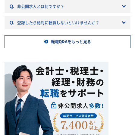
因になりかねません。 以下では
門家と連携した論点整理
Q.
非公開求人とは何ですか？
税理士法人の特徴や税理士法人
・経営会議・社内稟議向け資料に
への転職の注意点などを記載し
おける会計・財務関連情報の作
ていきますので参考にしてくだ
成・レビュー
Q.
登録したら絶対に転職しないといけませんか？
さい。
5. 業務改善・内部管理体制の整
備
・経理財務業務フロー、承認プロ
転職Q&Aをもっと見る
セス、チェック体制の整備・改善
・属人的な運用の解消、業務標準
化、決算早期化の推進
・管理表、レポーティングフォー
マット、マニュアル、チェックリ
スト等の整備
・部門長と連携した経理財務機能
の高度化、社内関係者への改善提
案