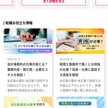
を統合し、
だきます。
求人詳細を見る
の迅速な意
1. 経理財務チームの運営・マネ
針盤」とし
ジメント
ビジョン達
・経理財務チーム内の業務分担、
LLMとい
進捗管理、優先順位付け
転職お役立ち情報
と融合した
・メンバーが作成した資料・仕
経営管理の
訳・管理表等のレビュー、業務品
げるメンバ
質の管理
・メンバーへの業務指導、知見共
の改善・高
有、育成
・決算、支払、入金、請求、出
スでの年度
納、証憑管理等の日常業務が安定
策定
的に回る体制づくり
2025.09.10
2025.09.26
KPIツリ
2. 決算・税務・監査対応の推進
会計事務所の仕事内容とは？
税理士事務所で働くには資格
の明確化。
・月次決算、四半期決算、年次決
業務内容・繁忙期・必要なス
が必要？採用・仕事に直結す
算の取りまとめ、スケジュール管
キルを解説！
る資格を解説
横断での
理
本記事の要約 本記事で説明する
本記事の要約 本記事で説明する
と各子会社
・決算資料、勘定残高、仕訳、税
内容は以下のとおりです。 会計
内容は以下のとおりです。 税理
スの効率化
務関連資料等のレビュー
事務所の具体的な仕事内容につ
士事務所で働く際に有利な資格
経営ダッシ
・監査法人、税理士法人、親会
いて 会計事務所の1年の流れと
とその特徴 税理士事務所の仕事
社、出資者等への説明・資料提出
繁忙期について 会計事務所で働
内容と資格が与える影響 資格や
計の仕組み
対応
く際に役立つ資格や経験につい
スキルを活かした税理士事務所
務・トレジ
・会計・税務上の論点整理、関係