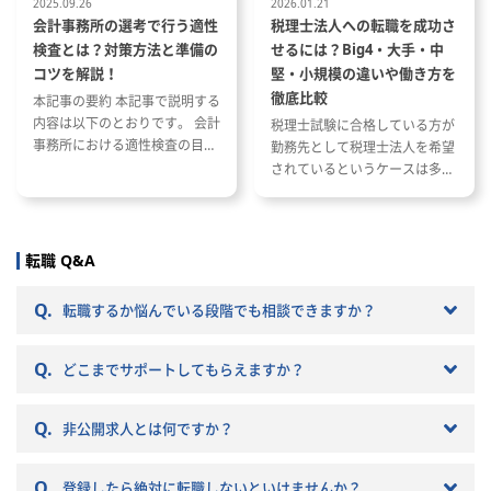
2025.09.26
2026.01.21
会計事務所の選考で行う適性
税理士法人への転職を成功さ
検査とは？対策方法と準備の
せるには？Big4・大手・中
コツを解説！
堅・小規模の違いや働き方を
徹底比較
本記事の要約 本記事で説明する
内容は以下のとおりです。 会計
税理士試験に合格している方が
事務所における適性検査の目的
勤務先として税理士法人を希望
と種類 適性検査で出題される内
されているというケースは多い
容 適性検査の効果的な対策方法
と思います。 ただし、税理士法
人と一口に言っても、法人の規
模や抱えているクライアントな
どによって税理士法人ごとに大
転職 Q&A
きく違いがあります。 自分のキ
ャリアプランに応じて自分に合
Q.
転職するか悩んでいる段階でも相談できますか？
った税理士法人を選ぶことが非
常に重要です。 自分に合わない
Q.
税理士法人を選ぶとこんな筈で
どこまでサポートしてもらえますか？
はなかったと転職で失敗する原
因になりかねません。 以下では
Q.
非公開求人とは何ですか？
税理士法人の特徴や税理士法人
への転職の注意点などを記載し
ていきますので参考にしてくだ
Q.
登録したら絶対に転職しないといけませんか？