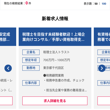
0
現在の検索結果：
件
表示数：
50
100
新着求人情報
安定成
税理士を目指す未経験者歓迎！上場企
有資格
務部門
業向けコンサル／手厚い資格取得支援
務署で
＆リモート可
トが集
企業名
税理士法人トラスト
企業
想定年収
700万円～1000万円
想定年
勤務地
東京都千代田区
勤務
●税務顧問業務
の統括・レ
・税務申告書の作成、チェック
仕事内容
仕事内
メント（業
・担当先企業や業務の難易度は、
理）
スキルとご希望を考慮して決定し
ーフォワー
ます。
求人詳細を見る
改善
※使用システム 単体納税：達
化・仕組み
人 グループ通算：ＴＫＣ