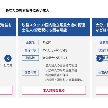
※クライアントの95％が上場会社
掛金管理の
とそのグループ会社です。
あなたの検索条件に近い求人
※記帳代行、給与計算、年末調整
などの事務は請け負っていませ
ーの設計・
ん。
収増益を
税務スタッフ/国内独立系最大級の税理
大分／
士法人/資産税にも関与可能
など様
、責任者と
していただ
企業名
非公開
企業
想定年収
350万円～600万円
想定年
中長期的な
勤務地
大分県大分市中央町
勤務
て下記の業
・法人個人のお客様の担当
の折衝・関
。
・伝票の入力など監査業務
仕事内容
仕事内
・税務申告書の作成
する検討、
・相続税・贈与税／事業承継に関
人税、所得
するアドバイス
た最適な財
求人詳細を見る
続、事業承
■従事すべき業務の変更の範囲：
、数値分析
会社の定める範囲
■就業場所の変更の範囲：会社の
連携した意