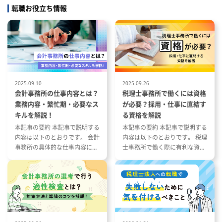
ング業務
定める範囲
転職お役立ち情報
営計画策定
2025.09.10
2025.09.26
会計事務所の仕事内容とは？
税理士事務所で働くには資格
業務内容・繁忙期・必要なス
が必要？採用・仕事に直結す
キルを解説！
る資格を解説
本記事の要約 本記事で説明する
本記事の要約 本記事で説明する
内容は以下のとおりです。 会計
内容は以下のとおりです。 税理
事務所の具体的な仕事内容につ
士事務所で働く際に有利な資格
いて 会計事務所の1年の流れと
とその特徴 税理士事務所の仕事
繁忙期について 会計事務所で働
内容と資格が与える影響 資格や
く際に役立つ資格や経験につい
スキルを活かした税理士事務所
て
への転職成功事例