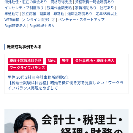
海外赴任・駐在の機会あり
資格取得支援
資格取得一時金制度あり
インセンティブ制度あり
残業代全額支給
家賃補助あり
社宅あり
車通勤可
独立応援
副業可
非常勤
退職金制度あり
定年65歳以上
WEB面接（オンライン面接）可
ベンチャー・スタートアップ
Big4監査法人
Big4税理士法人
転職成功事例をみる
税理士試験科目合格
30代
男性
会計事務所・税理士法人
ワークライフバランス
男性 30代 3科目 会計事務所経験5年
【税理士試験科目合格】結婚を機に働き方を見直したい！ワークラ
イフバランス実現をめざして