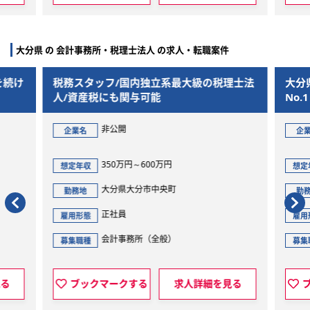
大分県 の 会計事務所・税理士法人 の求人・転職案件
を続け
税務スタッフ/国内独立系最大級の税理士法
大分
人/資産税にも関与可能
No
非公開
企業名
企
350万円～600万円
想定年収
想定
大分県大分市中央町
勤務地
勤
正社員
雇用形態
雇用
会計事務所（全般）
募集職種
募集
見る
ブックマークする
求人詳細を見る