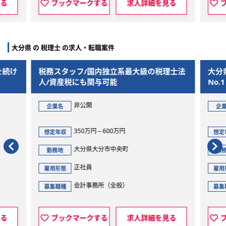
見る
ブックマークする
求人詳細を見る
大分県 の 税理士 の求人・転職案件
を続け
税務スタッフ/国内独立系最大級の税理士法
大分
人/資産税にも関与可能
No
非公開
企業名
企
350万円～600万円
想定年収
想定
大分県大分市中央町
勤務地
勤
正社員
雇用形態
雇用
会計事務所（全般）
募集職種
募集
見る
ブックマークする
求人詳細を見る