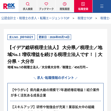
求人検索
ブックマーク
閲覧履歴
転職登録
公認会計士・税理士の求人・転職エージェントTOP
税理士TOP
税理士
J0016021
更新日：2026年05月14日
求人NO.
【イデア総研税理士法人】 大分県／税理士／地
域No.1 増収増益を続ける税理士法人です！｜大
分県・大分市
地域 No.1の税理士法人／大分県大分市／税理士／450万円～
求人･転職情報のポイント
【やりがい】県内最大級の規模で7年連続増収増益！紹介案件
が多く活気ある成長企業
【スキルアップ】研修や勉強会が充実！業容拡大中の組織