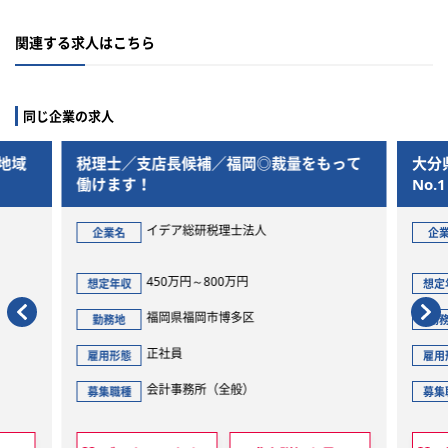
関連する求人はこちら
同じ企業の求人
地域
税理士／支店長候補／福岡◎裁量をもって
大分
働けます！
No
イデア総研税理士法人
企業名
企
450万円～800万円
想定年収
想定
福岡県福岡市博多区
勤務地
勤
正社員
雇用形態
雇用
会計事務所（全般）
募集職種
募集