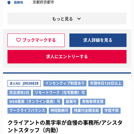
京都府京都市
勤務地
もっと見る
ブックマークする
求人詳細を見る
求人にエントリーする
J0026828
インセンティブ制度あり
年間休日120日以上
求人NO.
完全週休2日
リモートワーク（在宅勤務）可
WEB面接（オンライン面接）可
副業可
資格取得支援
ワークライフバランス
時短勤務可
残業代全額支給
学歴不問
クライアントの黒字率が自慢の事務所/アシスタ
ントスタッフ（内勤）