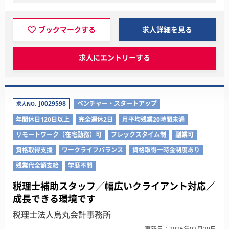
ブックマークする
求人詳細を見る
求人にエントリーする
J0029598
ベンチャー・スタートアップ
求人NO.
年間休日120日以上
完全週休2日
月平均残業20時間未満
リモートワーク（在宅勤務）可
フレックスタイム制
副業可
資格取得支援
ワークライフバランス
資格取得一時金制度あり
残業代全額支給
学歴不問
税理士補助スタッフ／幅広いクライアント対応／
成長できる環境です
税理士法人烏丸会計事務所