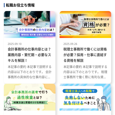
・会社設立支援
せします。
転職お役立ち情報
・その他
ので腰を
、希望すれ
2025.09.10
2025.09.26
会計事務所の仕事内容とは？
税理士事務所で働くには資格
業務内容・繁忙期・必要なス
が必要？採用・仕事に直結す
キルを解説！
る資格を解説
本記事の要約 本記事で説明する
本記事の要約 本記事で説明する
内容は以下のとおりです。 会計
内容は以下のとおりです。 税理
事務所の具体的な仕事内容につ
士事務所で働く際に有利な資格
いて 会計事務所の1年の流れと
とその特徴 税理士事務所の仕事
繁忙期について 会計事務所で働
内容と資格が与える影響 資格や
く際に役立つ資格や経験につい
スキルを活かした税理士事務所
て
への転職成功事例