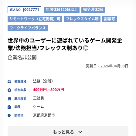
J0027771
年間休日120日以上
完全週休2日
求人NO.
リモートワーク（在宅勤務）可
フレックスタイム制
副業可
ワークライフバランス
世界中のユーザーに遊ばれているゲーム開発企
業/法務担当/フレックス制あり◎
企業名非公開
更新日：2026年04月08日
法務（全般）
募集職種
400万円～800万円
想定年収
正社員
雇用形態
ゲーム
業種
京都府京都市
勤務地
もっと見る