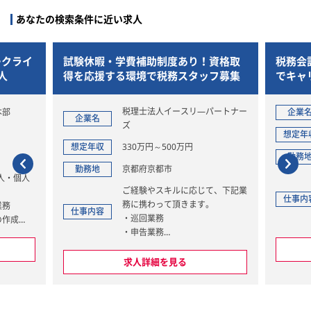
あなたの検索条件に近い求人
ークライ
試験休暇・学費補助制度あり！資格取
税務会
人
得を応援する環境で税務スタッフ募集
でキャ
税理士法人イースリ―パートナー
本部
企業
企業名
ズ
想定年
想定年収
330万円～500万円
勤務
勤務地
京都府京都市
人・個人
ご経験やスキルに応じて、下記業
仕事内
務に携わって頂きます。
業務
仕事内容
・巡回業務
の作成
・申告業務
・記帳代行業務
・相続・贈与業務
求人詳細を見る
・飲食業コンサルティング
・資金調達コンサルティング
担当できな
・医業機関向けコンサルティング
らレベルに