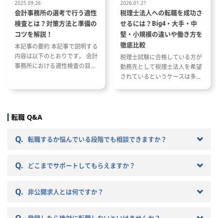
2025.09.26
2026.01.21
会計事務所の選考で行う適性
税理士法人への転職を成功さ
検査とは？対策方法と準備の
せるには？Big4・大手・中
コツを解説！
堅・小規模の違いや働き方を
徹底比較
本記事の要約 本記事で説明する
内容は以下のとおりです。 会計
税理士試験に合格している方が
事務所における適性検査の目的
勤務先として税理士法人を希望
と種類 適性検査で出題される内
されているというケースは多い
容 適性検査の効果的な対策方法
と思います。 ただし、税理士法
人と一口に言っても、法人の規
模や抱えているクライアントな
どによって税理士法人ごとに大
転職 Q&A
きく違いがあります。 自分のキ
ャリアプランに応じて自分に合
Q.
転職するか悩んでいる段階でも相談できますか？
った税理士法人を選ぶことが非
常に重要です。 自分に合わない
Q.
税理士法人を選ぶとこんな筈で
どこまでサポートしてもらえますか？
はなかったと転職で失敗する原
因になりかねません。 以下では
Q.
非公開求人とは何ですか？
税理士法人の特徴や税理士法人
への転職の注意点などを記載し
ていきますので参考にしてくだ
Q.
登録したら絶対に転職しないといけませんか？