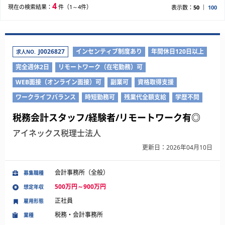
4
現在の検索結果：
件（1～4件）
表示数：
50
100
J0026827
インセンティブ制度あり
年間休日120日以上
求人NO.
完全週休2日
リモートワーク（在宅勤務）可
WEB面接（オンライン面接）可
副業可
資格取得支援
ワークライフバランス
時短勤務可
残業代全額支給
学歴不問
税務会計スタッフ/経験者/リモートワーク有◎
アイネックス税理士法人
更新日：2026年04月10日
会計事務所（全般）
募集職種
500万円～900万円
想定年収
正社員
雇用形態
税務・会計事務所
業種