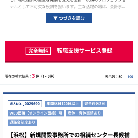
ナルとして不可欠な役割を担います。主な活躍の場は、会計事務
所や税理士法人といった士業専門組織、そして静岡県の経済を牽
▼ つづきを読む
引する優良企業の経理・財務部門です。静岡県の経済を構成する
一企業の成長プロセスに関与し、専門家として貢献している実感
が得られる機会が豊富に用意されています。ご自身の専門性を深
化させ、市場価値を高めていくために、ぜひ本ページで求人を探
してみてください。
転職支援サービス登録
完全無料
3
現在の検索結果：
件（1～3件）
表示数：
50
100
J0029690
年間休日120日以上
完全週休2日
求人NO.
WEB面接（オンライン面接）可
産休・育休実績あり
退職金制度あり
【浜松】新規開設事務所での相続センター長候補