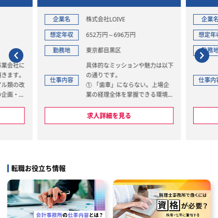
を保ちながら上場企業の経理を支える
企画室
バー
企業名
株式会社LOIVE
企業
想定年収
652万円～696万円
想定年
勤務地
東京都目黒区
勤務
事業会社に
具体的なミッションや魅力は以下
頂きます。
の通りです。
仕事内容
仕事内
アル類の改
① 「歯車」にならない。上場企
の企画・品
業の経理全体を掌握できる環境
る場合もあ
② 経理DX・AI化プロジェクトの
「ど真ん中」で業務改善をリード
求人詳細を見る
③ CFO・管理部GM直下で動け
る、圧倒的な裁量とスピード感
総会・取
【具体的な業務内容】
括業務、コ
＜ご担当いただくメイン業務＞
務、取引関
・決算業務対応
転職お役立ち情報
事・総務、
・監査法人・税理士対応
羅的に点
＜その他業務＞
況に応じて
・売上計上（店舗会員会費デー
タ）の集計/計上業務
応じた取組
・会計ソフト（勘定奉行）を使用