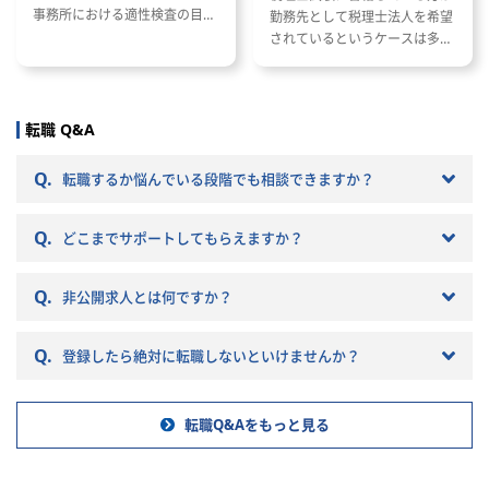
事務所における適性検査の目的
勤務先として税理士法人を希望
と種類 適性検査で出題される内
されているというケースは多い
容 適性検査の効果的な対策方法
と思います。 ただし、税理士法
人と一口に言っても、法人の規
模や抱えているクライアントな
どによって税理士法人ごとに大
転職 Q&A
きく違いがあります。 自分のキ
ャリアプランに応じて自分に合
Q.
転職するか悩んでいる段階でも相談できますか？
った税理士法人を選ぶことが非
常に重要です。 自分に合わない
Q.
税理士法人を選ぶとこんな筈で
どこまでサポートしてもらえますか？
はなかったと転職で失敗する原
因になりかねません。 以下では
Q.
非公開求人とは何ですか？
税理士法人の特徴や税理士法人
への転職の注意点などを記載し
ていきますので参考にしてくだ
Q.
登録したら絶対に転職しないといけませんか？
さい。
転職Q&Aをもっと見る