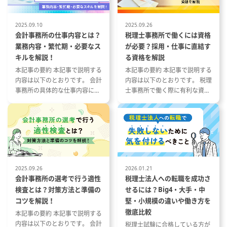
実施しま
した経理処理業務
・固定資産ソフト（固定資産奉
は工場設備
行）を使用した固定資産管理業務
2025.09.10
2025.09.26
く、工場監
・経費精算業務・在庫処理業務・
会計事務所の仕事内容とは？
税理士事務所で働くには資格
ます。
小口現金処理業務 など
業務内容・繁忙期・必要なス
が必要？採用・仕事に直結す
に基づき監
キルを解説！
る資格を解説
場視察・関
本記事の要約 本記事で説明する
本記事の要約 本記事で説明する
等を行い、
内容は以下のとおりです。 会計
内容は以下のとおりです。 税理
作業を行い
事務所の具体的な仕事内容につ
士事務所で働く際に有利な資格
～4名程
いて 会計事務所の1年の流れと
とその特徴 税理士事務所の仕事
すので、そ
繁忙期について 会計事務所で働
内容と資格が与える影響 資格や
め1～2
く際に役立つ資格や経験につい
スキルを活かした税理士事務所
お願いしま
て
への転職成功事例
2025.09.26
2026.01.21
会計事務所の選考で行う適性
税理士法人への転職を成功さ
検査とは？対策方法と準備の
せるには？Big4・大手・中
コツを解説！
堅・小規模の違いや働き方を
徹底比較
本記事の要約 本記事で説明する
内容は以下のとおりです。 会計
税理士試験に合格している方が