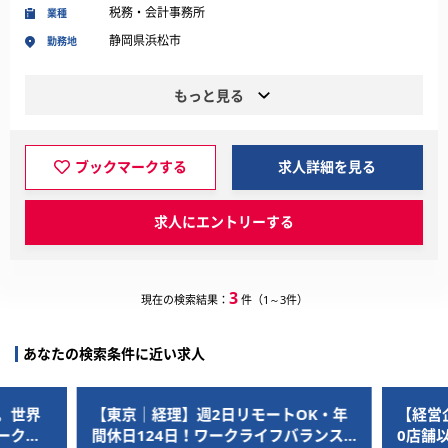
税務・会計事務所
業種
静岡県浜松市
勤務地
もっと見る
ブックマークする
求人詳細を見る
求人にエントリーする
3
現在の検索結果：
件（1～3件）
あなたの検索条件に近い求人
。世界
【東京｜経理】週2日リモートOK・年
【経営
ークラ
間休日124日！ワークライフバランス
0店舗