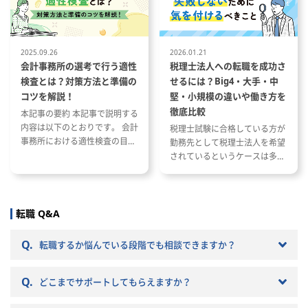
て
への転職成功事例
務の再分担を予定しています
※ご経験・スキルに応じて業務を
お任せします
2025.09.26
2026.01.21
会計事務所の選考で行う適性
税理士法人への転職を成功さ
検査とは？対策方法と準備の
せるには？Big4・大手・中
コツを解説！
堅・小規模の違いや働き方を
徹底比較
本記事の要約 本記事で説明する
内容は以下のとおりです。 会計
税理士試験に合格している方が
事務所における適性検査の目的
勤務先として税理士法人を希望
と種類 適性検査で出題される内
されているというケースは多い
容 適性検査の効果的な対策方法
と思います。 ただし、税理士法
人と一口に言っても、法人の規
模や抱えているクライアントな
どによって税理士法人ごとに大
転職 Q&A
きく違いがあります。 自分のキ
ャリアプランに応じて自分に合
Q.
転職するか悩んでいる段階でも相談できますか？
った税理士法人を選ぶことが非
常に重要です。 自分に合わない
Q.
税理士法人を選ぶとこんな筈で
どこまでサポートしてもらえますか？
はなかったと転職で失敗する原
因になりかねません。 以下では