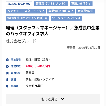
J0024707
管理職（マネジメント）
英語力を活かす
求人NO.
ベンチャー・スタートアップ
年間休日120日以上
完全週休2日
WEB面接（オンライン面接）可
ワークライフバランス
経理（スタッフ～マネージャー）／急成長中企業
のバックオフィス求人
株式会社ブルード
更新日：2026年04月29日
経理・財務（全般）
募集職種
400万円～800万円
想定年収
正社員
雇用形態
情報・出版・メディア
業種
東京都目黒区
勤務地
もっと見る