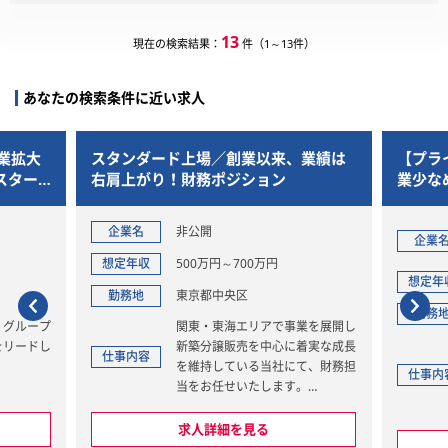
13
現在の検索結果：
件（1～13件）
あなたの検索条件に近い求人
、業績は
【プライム上場】年間休日128日と残
【年間
業少なめ！世界的IPを持つエンタメ企
度！
業での給与労務担当
広げ
円谷フィールズホールディングス
企業
企業名
株式会社
想定
想定年収
424万円～510万円
勤務
勤務地
東京都渋谷区
業を展開し
＜まずはここからスタート＞
着実な成長
仕事
ご入社から5~6ヶ月程度は、円谷
て、財務担
仕事内容
プロダクションの給与計算や勤怠
。
管理などの実務を引き継いで運用
を担いながら、グループ全体で進
金管理、支
めているシェアードサービス化
求人詳細を見る