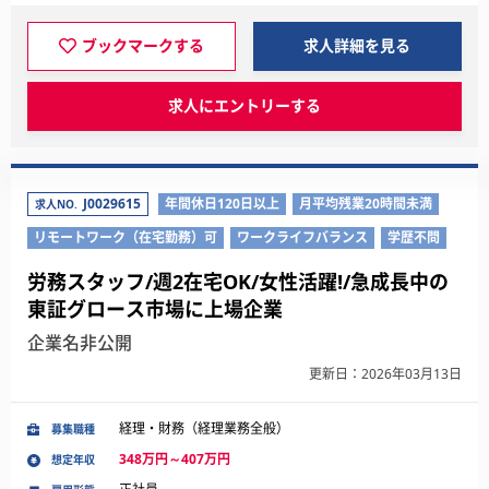
ブックマークする
求人詳細を見る
求人にエントリーする
J0029615
年間休日120日以上
月平均残業20時間未満
求人NO.
リモートワーク（在宅勤務）可
ワークライフバランス
学歴不問
労務スタッフ/週2在宅OK/女性活躍!/急成長中の
東証グロース市場に上場企業
企業名非公開
更新日：2026年03月13日
経理・財務（経理業務全般）
募集職種
348万円～407万円
想定年収