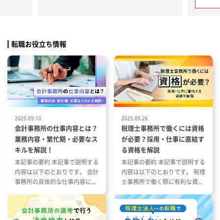
（給与・勤怠等人事システム・運
融機関交渉
用の統合）のプロジェクト支援に
も関わっていただきます。
明資料の作
※すべてを一任するわけではあり
転職お役立ち情報
ません
時における
当者・当社
＜ゆくゆくお任せしたい業務＞
シェアードサービス化のプロジェ
クトにおいて人事システムの統合
が完了した後は、
給与労務に関する以下の業務を中
心にご担当いただきます。
2025.09.10
2025.09.26
◇給与計算、社会保険、年末調整
会計事務所の仕事内容とは？
税理士事務所で働くには資格
（委託先との連携）
業務内容・繁忙期・必要なス
が必要？採用・仕事に直結す
◇入退社手続き／人事異動手続き
キルを解説！
る資格を解説
◇勤怠管理
本記事の要約 本記事で説明する
本記事の要約 本記事で説明する
◇人員データ管理
内容は以下のとおりです。 会計
内容は以下のとおりです。 税理
◇社宅管理
事務所の具体的な仕事内容につ
士事務所で働く際に有利な資格
◇安全衛生・健康管理
いて 会計事務所の1年の流れと
とその特徴 税理士事務所の仕事
◇慶弔管理
繁忙期について 会計事務所で働
内容と資格が与える影響 資格や
◇その他福利厚生関連業務 など
く際に役立つ資格や経験につい
スキルを活かした税理士事務所
※人事システムの統合完了後は業