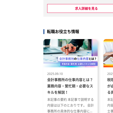
います。その中でも管
進、業務品質の管理、メンバ
見る
求人詳細を見る
A）は、財務データと事
成、業務改善を担っていただ
合し、経営陣および事
す。
な意思決定を支援する
1. 経理財務チームの運営・マ
しての役割を担いま
ント
転職お役立ち情報
達成はもとより、Web
・経理財務チーム内の業務分
った最新テクノロジーと
捗管理、優先順位付け
における「新しい経営
・メンバーが作成した資料・
を一緒に創り上げるメ
管理表等のレビュー、業務品
します。
理
予実分析の改善・高度
・メンバーへの業務指導、知
有、育成
連結ベースでの年度予
・決算、支払、入金、請求、
2025.09.10
202
計画の策定
証憑管理等の日常業務が安定
会計事務所の仕事内容とは？
税
合わせたKPIツリーの
る体制づくり
業務内容・繁忙期・必要なス
が
指標の明確化。モニタ
2. 決算・税務・監査対応の推
キルを解説！
る
・月次決算、四半期決算、年
本記事の要約 本記事で説明する
本
うグループ横断での管理
の取りまとめ、スケジュール
内容は以下のとおりです。 会計
内
設計と各子会社からの
・決算資料、勘定残高、仕訳
事務所の具体的な仕事内容につ
士