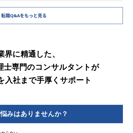
契約、
理の検
転職Q&Aをもっと見る
部専門
料にお
成・レ
業界に精通した、
整備
プロセ
理士専門のコンサルタントが
善
を入社まで手厚くサポート
標準
ォーマ
リスト
お悩みはありませんか？
機能の
提案