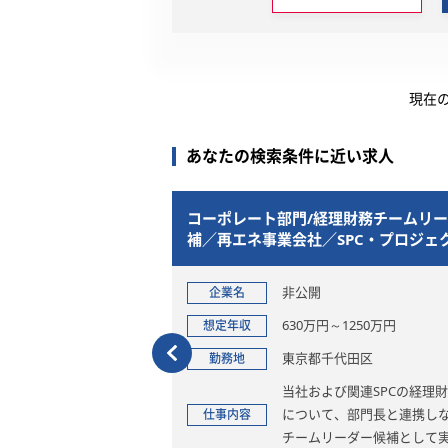
現在
あなたの検索条件に近い求人
務組織を設計。経営
コーポレート部門/経理財務チームリーダ
トを担うFP&A
補／再エネ事業会社／SPC・プロジェク
ァイナンス・管理体制高度化
iy
非公開
企業名
00万円
630万円～1250万円
想定年収
東京都千代田区
勤務地
ディングス体制への移
当社および関連SPCの経理財務
務経理機能をより高度
について、部門長と連携しな
仕事内容
と再構築する重要フェ
チームリーダー候補として実