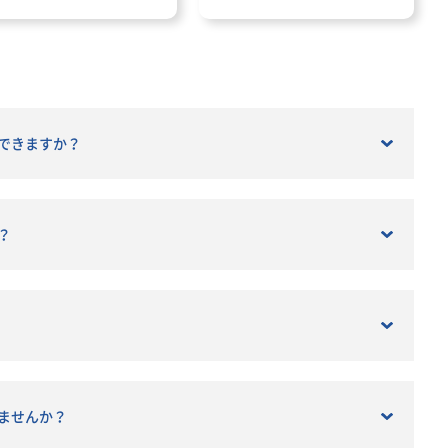
その特徴 税理士事務所の仕事
と種類 適性検査で出題される内
会社、
容と資格が与える影響 資格や
容 適性検査の効果的な対策方法
対応
キルを活かした税理士事務所
関係者
の転職成功事例
ナンス
できますか？
、資
済、リ
管理
？
トマネ
当、
整理
会計財
取得・
面の論
ませんか？