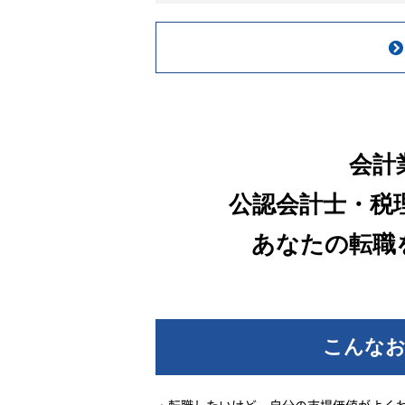
・PPA契約、EPC契約、O&M
融資契約等に関連する会計処
討
・事業部門、法務、財務、外
家と連携した論点整理
・経営会議・社内稟議向け資
ける会計・財務関連情報の作
ビュー
会計
5. 業務改善・内部管理体制の
・経理財務業務フロー、承認
公認会計士・税
ス、チェック体制の整備・改
あなたの転職
・属人的な運用の解消、業務
化、決算早期化の推進
・管理表、レポーティングフ
ット、マニュアル、チェック
等の整備
こんな
・部門長と連携した経理財務
高度化、社内関係者への改善