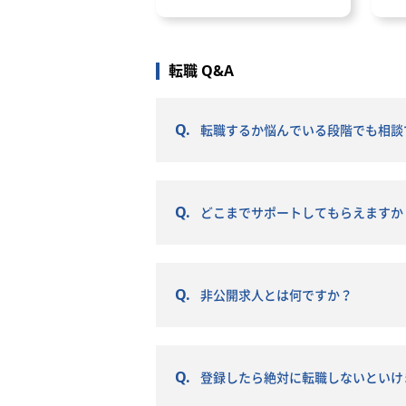
セスの効率化
関連資料等のレビュー
いて 会計事務所の1年の流れと
と
等を用いた経営ダッシュ
・監査法人、税理士法人、親
繁忙期について 会計事務所で働
内
・運用
出資者等への説明・資料提出
く際に役立つ資格や経験につい
ス
した管理会計の仕組み化
・会計・税務上の論点整理、
転職 Q&A
て
へ
理・財務・トレジャリ
との調整
な連携フローの構築
3. SPC・プロジェクトファイ
ロフェッショナルとし
関連業務
Q.
転職するか悩んでいる段階でも相談
タと事業データ（オン
・発電所保有SPCの経理、決算
タ含む）を統合し、経
金管理に関する実務管理
業部門の意思決定を支
・融資契約に基づく支払、返
おける「新しい経営管
ザーブ口座、コベナンツ等の
Q.
どこまでサポートしてもらえますか
構築していただきま
・金融機関、出資者、アセッ
ジメントチームとの連携
・SPCのキャッシュフロー、配
資金繰りに関する確認・論点
Q.
非公開求人とは何ですか？
4. 事業拡大・投資案件に伴う
務対応
・新規案件、M&A、アセット
Q.
売却に伴う会計・税務・資金
登録したら絶対に転職しないといけ
点整理