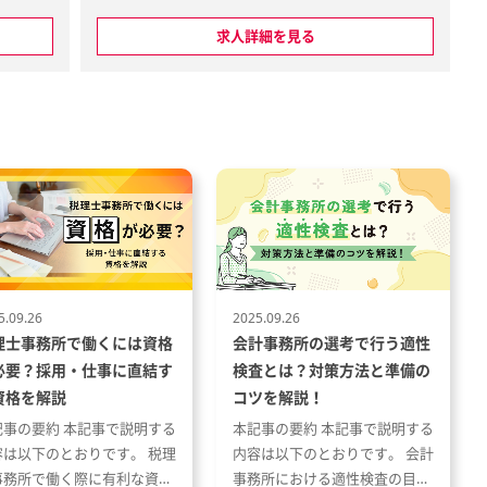
ー育
求人詳細を見る
きま
■グループ連結決算（日本基準＆IFR
S）のための主要子会社の経理業務の
ネジメ
標準化を、シェアードサービスの仕
組みを作り実現させる仕事
担、進
■上掲の実務を担当シニアマネージ
ャーの下で可及的速やかに実行する
仕訳・
■次の業務にも参画の可能性：グル
質の管
ープ通算税制、IFRS決算
見共
出納、
5.09.26
2025.09.26
的に回
理士事務所で働くには資格
会計事務所の選考で行う適性
必要？採用・仕事に直結す
検査とは？対策方法と準備の
進
資格を解説
コツを解説！
次決算
記事の要約 本記事で説明する
本記事の要約 本記事で説明する
管理
容は以下のとおりです。 税理
内容は以下のとおりです。 会計
、税務
事務所で働く際に有利な資格
事務所における適性検査の目的