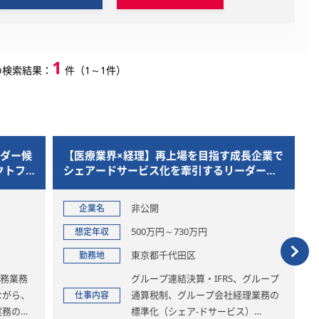
1
の検索結果：
件（1～1件）
ー候
【医療業界×経理】再上場を目指す成長企業で
【
トフ
シェアードサービス化を牽引するリーダー・
プ
マネージャー候補
活
非公開
企業名
500万円～730万円
想定年収
東京都千代田区
勤務地
業務
グループ連結決算・IFRS、グループ
がら、
通算税制、グループ会社経理業務の
仕事内容
務の推
標準化（シェア-ドサービス）