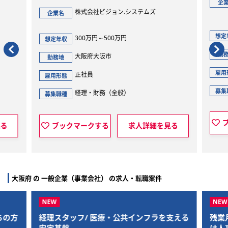
生和コーポレー
企業名
本社）
株式会社ビジョン.システムズ
名
400万円～750
想定年収
300万円～500万円
収
大阪府大阪市
勤務地
大阪府大阪市
地
正社員
雇用形態
正社員
態
経理・財務（全
募集職種
経理・財務（全般）
種
ブックマークする
ックマークする
求人詳細を見る
大阪府 の 一般企業（事業会社） の求人・転職案件
経理スタッフ/ 医療・公共インフラを支える
残業月20時間