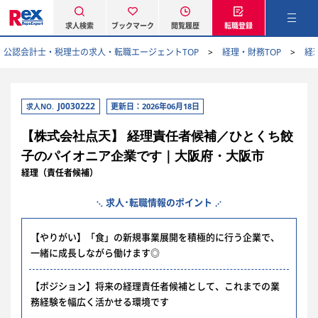
求人検索
ブックマーク
閲覧履歴
転職登録
公認会計士・税理士の求人・転職エージェントTOP
経理・財務TOP
経
J0030222
更新日：2026年06月18日
求人NO.
【株式会社点天】 経理責任者候補／ひとくち餃
子のパイオニア企業です｜大阪府・大阪市
経理（責任者候補）
求人･転職情報のポイント
【やりがい】「食」の新規事業展開を積極的に行う企業で、
一緒に成長しながら働けます◎
【ポジション】将来の経理責任者候補として、これまでの業
務経験を幅広く活かせる環境です