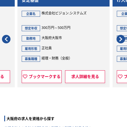
安定基盤
け人事給与BP
阪）
株式会社ビジョン.システムズ
非公開
企業名
企業名
300万円～500万円
400万
想定年収
想定年収
大阪府大阪市
大阪府
勤務地
勤務地
正社員
正社員
雇用形態
雇用形態
経理・財務（全般）
人事・
募集職種
募集職種
ブックマークする
求人詳細を見る
ブックマーク
大阪府の求人を資格から探す