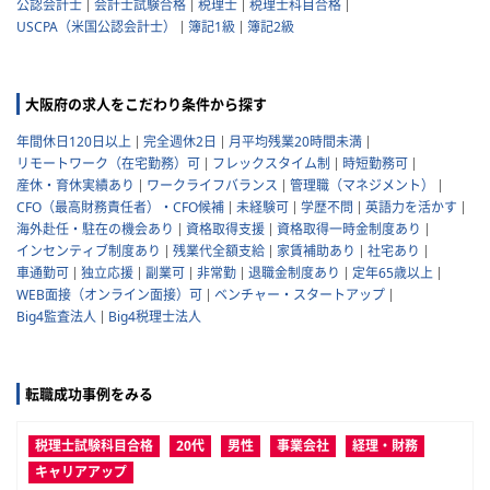
公認会計士
会計士試験合格
税理士
税理士科目合格
USCPA（米国公認会計士）
簿記1級
簿記2級
大阪府の求人をこだわり条件から探す
年間休日120日以上
完全週休2日
月平均残業20時間未満
リモートワーク（在宅勤務）可
フレックスタイム制
時短勤務可
産休・育休実績あり
ワークライフバランス
管理職（マネジメント）
CFO（最高財務責任者）・CFO候補
未経験可
学歴不問
英語力を活かす
海外赴任・駐在の機会あり
資格取得支援
資格取得一時金制度あり
インセンティブ制度あり
残業代全額支給
家賃補助あり
社宅あり
車通勤可
独立応援
副業可
非常勤
退職金制度あり
定年65歳以上
WEB面接（オンライン面接）可
ベンチャー・スタートアップ
Big4監査法人
Big4税理士法人
転職成功事例をみる
税理士試験科目合格
20代
男性
事業会社
経理・財務
キャリアアップ