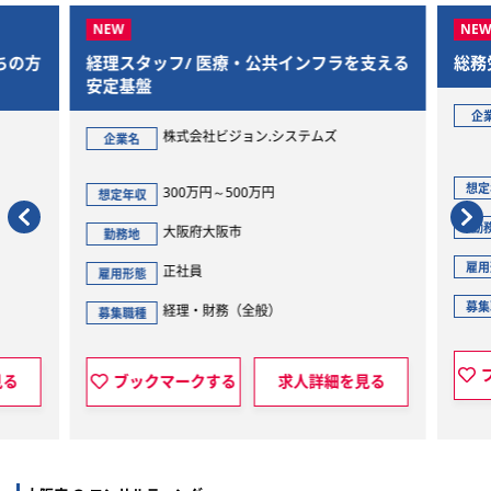
ちの方
経理スタッフ/ 医療・公共インフラを支える
総務
安定基盤
企
株式会社ビジョン.システムズ
企業名
想定
300万円～500万円
想定年収
勤
大阪府大阪市
勤務地
雇用
正社員
雇用形態
募集
経理・財務（全般）
募集職種
見る
ブックマークする
求人詳細を見る