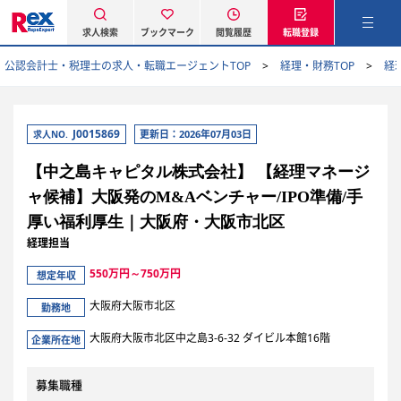
求人検索
ブックマーク
閲覧履歴
転職登録
公認会計士・税理士の求人・転職エージェントTOP
経理・財務TOP
経
J0015869
更新日：2026年07月03日
求人NO.
【中之島キャピタル株式会社】 【経理マネージ
ャ候補】大阪発のM&Aベンチャー/IPO準備/手
厚い福利厚生｜大阪府・大阪市北区
経理担当
550万円～750万円
想定年収
大阪府大阪市北区
勤務地
大阪府大阪市北区中之島3-6-32 ダイビル本館16階
企業所在地
募集職種