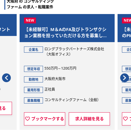
大阪府 の コンサルティング
ファーム の求人・転職案件
タント
【未経験可】M＆AのFA及びトランザクシ
【未
ョン業務を担っていただける方を募集しま
のP
す
ます
ロングブラックパートナーズ株式会社
企業名
企
（大阪オフィス）
550万円～1200万円
想定年収
想定
大阪府大阪市
勤務地
勤
）
正社員
雇用形態
雇用
コンサルティングファーム（全般）
募集職種
募集
見る
ブックマークする
求人詳細を見る