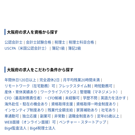
大阪府の求人を資格から探す
公認会計士
会計士試験合格
税理士
税理士科目合格
USCPA（米国公認会計士）
簿記1級
簿記2級
大阪府の求人をこだわり条件から探す
年間休日120日以上
完全週休2日
月平均残業20時間未満
リモートワーク（在宅勤務）可
フレックスタイム制
時短勤務可
産休・育休実績あり
ワークライフバランス
管理職（マネジメント）
CFO（最高財務責任者）・CFO候補
未経験可
学歴不問
英語力を活かす
海外赴任・駐在の機会あり
資格取得支援
資格取得一時金制度あり
インセンティブ制度あり
残業代全額支給
家賃補助あり
社宅あり
車通勤可
独立応援
副業可
非常勤
退職金制度あり
定年65歳以上
WEB面接（オンライン面接）可
ベンチャー・スタートアップ
Big4監査法人
Big4税理士法人