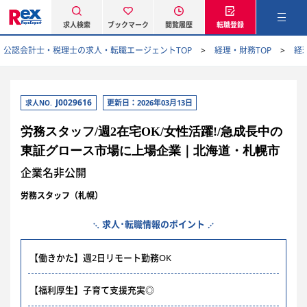
求人検索
ブックマーク
閲覧履歴
転職登録
公認会計士・税理士の求人・転職エージェントTOP
経理・財務TOP
経
J0029616
更新日：2026年03月13日
求人NO.
労務スタッフ/週2在宅OK/女性活躍!/急成長中の
東証グロース市場に上場企業｜北海道・札幌市
企業名非公開
労務スタッフ（札幌）
求人･転職情報のポイント
【働きかた】週2日リモート勤務OK
【福利厚生】子育て支援充実◎