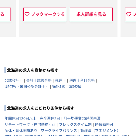
する
求人詳細を見る
ブックマークする
求人詳
北海道の求人を資格から探す
公認会計士
会計士試験合格
税理士
税理士科目合格
USCPA（米国公認会計士）
簿記1級
簿記2級
北海道の求人をこだわり条件から探す
年間休日120日以上
完全週休2日
月平均残業20時間未満
リモートワーク（在宅勤務）可
フレックスタイム制
時短勤務可
産休・育休実績あり
ワークライフバランス
管理職（マネジメント）