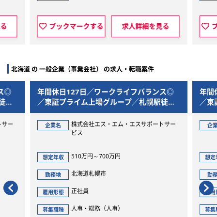
求人詳細を見る
ブックマークする
求人詳細を見
北海道 の 一般企業（事業会社） の求人・転職案件
／ワークライフバランス◎
年間休日127日／ワークライフバ
上場グループ／札幌駅徒歩1
／東証プライム上場グループ／札
分の好立地
社エス・エム・エスサポートサー
株式会社エス・エム・エスサ
企業名
ビス
～700万円
380万円～450万円
想定年収
札幌市
北海道札幌市
勤務地
正社員
雇用形態
総務（人事）
人事・総務（人事）
募集職種