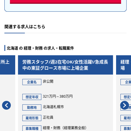
関連する求人はこちら
北海道 の 経理・財務 の求人・転職案件
K/女性活躍!/急成長
経理・財務リーダー候補/札幌証券取引
に上場企業
場
非公開
企業名
万円
400万円～598万円
想定年収
北海道札幌市
勤務地
正社員
雇用形態
理業務全般）
経理・財務（全般）
募集職種