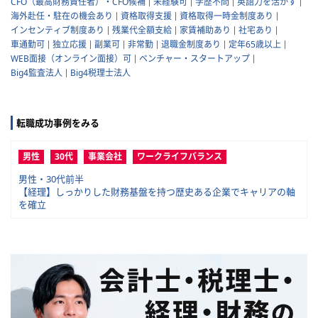
CFO（最高財務責任者）・CFO候補
未経験可
学歴不問
英語力を活かす
海外赴任・駐在の機会あり
資格取得支援
資格取得一時金制度あり
インセンティブ制度あり
残業代全額支給
家賃補助あり
社宅あり
車通勤可
独立応援
副業可
非常勤
退職金制度あり
定年65歳以上
WEB面接（オンライン面接）可
ベンチャー・スタートアップ
Big4監査法人
Big4税理士法人
転職成功事例をみる
男性
30代
事業会社
ワークライフバランス
男性・30代前半
【経理】しっかりした財務基盤を持つ歴史ある企業でキャリアの軸
を確立