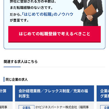
関連する求人はこちら
同じ企業の求人
計算
会計経理業務／フレックス制度／充実の福
企業
利厚生
グ業
福岡事
EYビジネスパートナー株式会社（福岡事
企業名
企