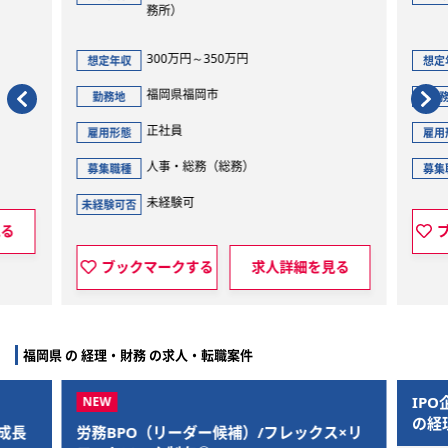
務所）
300万円～350万円
想定年収
想定
福岡県福岡市
勤務地
勤
正社員
雇用形態
雇用
人事・総務（総務）
募集職種
募集
未経験可
未経験可否
見る
ブックマークする
求人詳細を見る
福岡県 の 経理・財務 の求人・転職案件
IP
の経
成長
労務BPO（リーダー候補）/フレックス×リ