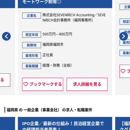
モートワーク制有◎
企
株式会社SEVENRICH Accounting／SEVE
企業名
NRICH会計事務所（福岡事務所）
想定
勤
500万円～800万円
想定年収
雇用
福岡県福岡市
勤務地
募集
正社員
雇用形態
経理・財務（全般）
募集職種
見る
ブックマークする
求人詳細を見る
福岡県 の 一般企業（事業会社） の求人・転職案件
IPO企業／最新の仕組み！民泊経営企業で
【福
の経理担当者募集！
クグ