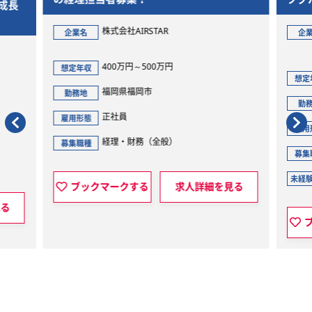
成長
クセ
革推
株式会社AIRSTAR
企業名
企
400万円～500万円
想定年収
想定
福岡県福岡市
勤務地
勤
正社員
雇用形態
雇用
経理・財務（全般）
募集職種
募集
未経
ブックマークする
求人詳細を見る
見る