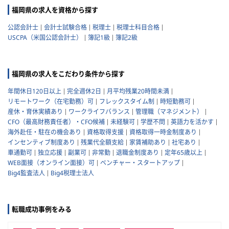
福岡県の求人を資格から探す
公認会計士
会計士試験合格
税理士
税理士科目合格
USCPA（米国公認会計士）
簿記1級
簿記2級
福岡県の求人をこだわり条件から探す
年間休日120日以上
完全週休2日
月平均残業20時間未満
リモートワーク（在宅勤務）可
フレックスタイム制
時短勤務可
産休・育休実績あり
ワークライフバランス
管理職（マネジメント）
CFO（最高財務責任者）・CFO候補
未経験可
学歴不問
英語力を活かす
海外赴任・駐在の機会あり
資格取得支援
資格取得一時金制度あり
インセンティブ制度あり
残業代全額支給
家賃補助あり
社宅あり
車通勤可
独立応援
副業可
非常勤
退職金制度あり
定年65歳以上
WEB面接（オンライン面接）可
ベンチャー・スタートアップ
Big4監査法人
Big4税理士法人
転職成功事例をみる