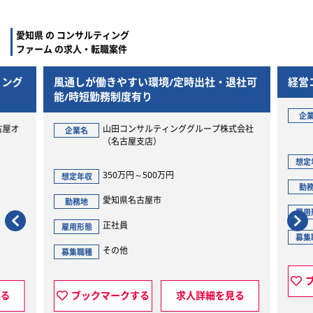
愛知県 の コンサルティング
ファーム の求人・転職案件
風通しが働きやすい環境/定時出社・退社可
経営コン
能/時短勤務制度有り
企業名
山田コンサルティンググループ株式会社
企業名
（名古屋支店）
想定年収
350万円～500万円
想定年収
勤務地
愛知県名古屋市
勤務地
雇用形態
正社員
雇用形態
募集職種
その他
募集職種
ブック
ブックマークする
求人詳細を見る