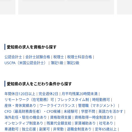
愛知県の求人を資格から探す
公認会計士
会計士試験合格
税理士
税理士科目合格
USCPA（米国公認会計士）
簿記1級
簿記2級
愛知県の求人をこだわり条件から探す
年間休日120日以上
完全週休2日
月平均残業20時間未満
リモートワーク（在宅勤務）可
フレックスタイム制
時短勤務可
産休・育休実績あり
ワークライフバランス
管理職（マネジメント）
CFO（最高財務責任者）・CFO候補
未経験可
学歴不問
英語力を活かす
海外赴任・駐在の機会あり
資格取得支援
資格取得一時金制度あり
インセンティブ制度あり
残業代全額支給
家賃補助あり
社宅あり
車通勤可
独立応援
副業可
非常勤
退職金制度あり
定年65歳以上