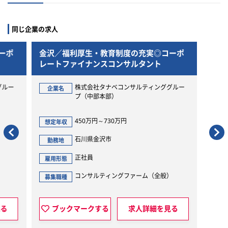
同じ企業の求人
／福利厚生・教育制度の充実◎コーポ
金沢／福利厚生・教育
トファイナンスコンサルタント
レートファイナンスコ
株式会社タナベコンサルティンググルー
株式会社タナベ
名
企業名
プ（中部本部）
プ（中部本部）
450万円～730万円
450万円～730
収
想定年収
石川県金沢市
石川県金沢市
地
勤務地
正社員
正社員
態
雇用形態
コンサルティングファーム（全般）
コンサルティン
種
募集職種
ックマークする
求人詳細を見る
ブックマークする