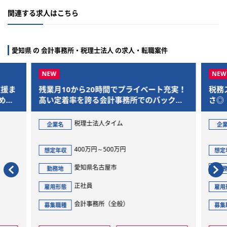
関連する求人はこちら
愛知県 の 会計事務所・税理士法人 の求人・転職案件
支援ま
残業月10から20時間でプライベート充実！
税務
めま
高い定着率を誇る会計事務所でのバックオ
さ◎
フィス業務
税理士法人タイム
企業名
企
400万円～500万円
想定年収
想定
愛知県名古屋市
勤務地
勤
正社員
雇用形態
雇用
会計事務所（全般）
募集職種
募集