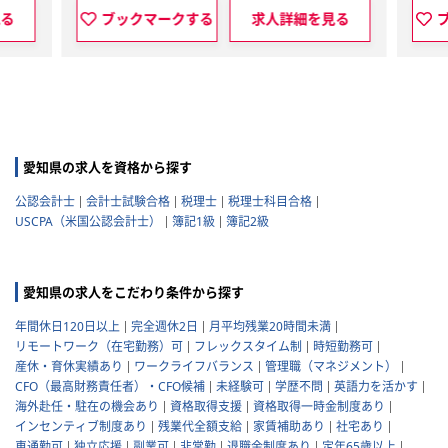
見る
ブックマークする
求人詳細を見る
愛知県の求人を資格から探す
公認会計士
会計士試験合格
税理士
税理士科目合格
USCPA（米国公認会計士）
簿記1級
簿記2級
愛知県の求人をこだわり条件から探す
年間休日120日以上
完全週休2日
月平均残業20時間未満
リモートワーク（在宅勤務）可
フレックスタイム制
時短勤務可
産休・育休実績あり
ワークライフバランス
管理職（マネジメント）
CFO（最高財務責任者）・CFO候補
未経験可
学歴不問
英語力を活かす
海外赴任・駐在の機会あり
資格取得支援
資格取得一時金制度あり
インセンティブ制度あり
残業代全額支給
家賃補助あり
社宅あり
車通勤可
独立応援
副業可
非常勤
退職金制度あり
定年65歳以上