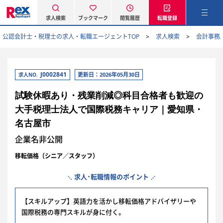
求人検索
ブックマーク
閲覧履歴
転職登録
公認会計士・税理士の求人・転職エージェントTOP
求人検索
会計事務
J0002841
更新日：2026年05月30日
求人NO.
試験休暇あり・残業削減◎科目合格者も歓迎の
大手税理士法人で国際税務キャリア｜愛知県・
名古屋市
企業名非公開
移転価格（シニア／スタッフ）
求人･転職情報のポイント
【スキルアップ】英語力を活かし移転価格アドバイザリーや
国際税務の専門スキルが身に付く。