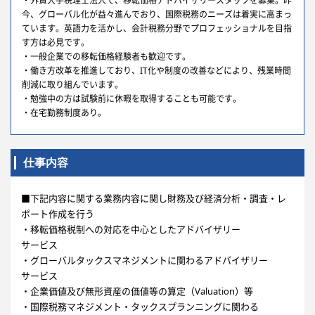
・外資大手税理士法人で、移転価格アドバイザリースタッフを募集。昨
今、グローバル化が益々進んでおり、国際税務のニーズは着実に高まっ
ています。英語力を活かし、会計税務分野でプロフェッショナルを目指
す方は必見です。
・一般企業での移転価格経験者も歓迎です。
・働き方改革を推進しており、IT化や制度の改善などにより、残業時間
削減に取り組んでいます。
・勉強中の方は試験前に休暇を取得することも可能です。
・在宅勤務制度あり。
仕事内容
■下記内容に関する業務内容に関し財務及び経済分析・調査・レ
ポート作成を行う
・移転価格税制への対応を中心としたアドバイザリー
サービス
・グローバルタックスマネジメントに関わるアドバイザリー
サービス
・企業価値及び無形資産の価値等の算定（Valuation）等
・国際税務マネジメント・タックスプランニングに関わる