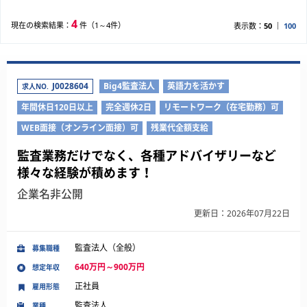
4
現在の検索結果：
件（1～4件）
表示数：
50
100
J0028604
Big4監査法人
英語力を活かす
求人NO.
年間休日120日以上
完全週休2日
リモートワーク（在宅勤務）可
WEB面接（オンライン面接）可
残業代全額支給
監査業務だけでなく、各種アドバイザリーなど
様々な経験が積めます！
企業名非公開
更新日：2026年07月22日
監査法人（全般）
募集職種
640万円～900万円
想定年収
正社員
雇用形態
監査法人
業種