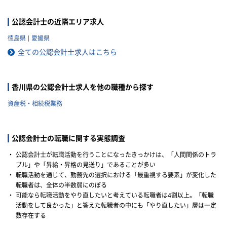
模や抱えているクライアントな
どによって税理士法人ごとに大
公認会計士の近隣エリア求人
きく違いがあります。 自分のキ
徳島県
愛媛県
ャリアプランに応じて自分に合
った税理士法人を選ぶことが非
全ての公認会計士求人はこちら
常に重要です。 自分に合わない
税理士法人を選ぶとこんな筈で
はなかったと転職で失敗する原
香川県の公認会計士求人を他の職種から探す
因になりかねません。 以下では
税理士法人の特徴や税理士法人
資産税・相続税業務
への転職の注意点などを記載し
ていきますので参考にしてくだ
さい。
公認会計士の転職に関する実態調査
・
公認会計士が転職活動を行うことになったきっかけは、「人間関係のトラ
ブル」や「昇給・昇格の見送り」であることが多い
・
転職活動を通じて、勤務先の選択における「最重視する要素」が変化した
転職者は、全体の半数弱にのぼる
・
可能なら転職活動をやり直したいと考えている転職者は4割以上。「転職
活動をして良かった」と答えた転職者の中にも「やり直したい」層は一定
数存在する