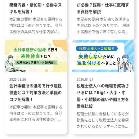
ト】
をいただく予定です。
業務内容・繁忙期・必要なス
が必要？採用・仕事に直結す
ウの創
キルを解説！
る資格を解説
化に関する
本記事の要約 本記事で説明する
本記事の要約 本記事で説明する
内容は以下のとおりです。 会計
内容は以下のとおりです。 税理
法律だけ
事務所の具体的な仕事内容につ
士事務所で働く際に有利な資格
もある
いて 会計事務所の1年の流れと
とその特徴 税理士事務所の仕事
作成など
繁忙期について 会計事務所で働
内容と資格が与える影響 資格や
く際に役立つ資格や経験につい
スキルを活かした税理士事務所
て
への転職成功事例
対するプロ
務
ーに対す
2025.09.26
2026.01.21
会計事務所の選考で行う適性
税理士法人への転職を成功さ
の税理
検査とは？対策方法と準備の
せるには？Big4・大手・中
などへの研
コツを解説！
堅・小規模の違いや働き方を
徹底比較
本記事の要約 本記事で説明する
内容は以下のとおりです。 会計
税理士試験に合格している方が
事務所における適性検査の目的
勤務先として税理士法人を希望
と種類 適性検査で出題される内
されているというケースは多い
容 適性検査の効果的な対策方法
と思います。 ただし、税理士法
人と一口に言っても、法人の規