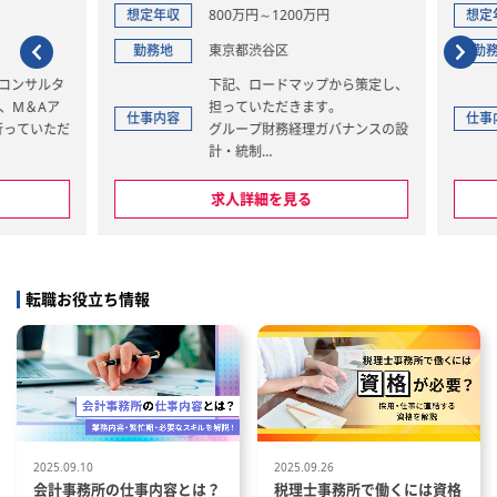
想定年収
800万円～1200万円
想定年
勤務地
東京都渋谷区
勤務
ンサルタ
下記、ロードマップから策定し、
M＆Aア
担っていただきます。
仕事内容
仕事内
っていただ
グループ財務経理ガバナンスの設
計・統制
】
連結決算体制の構築と高度化
算定、財務
各機能の職務分掌設計と組織化
求人詳細を見る
グループ全体のキャッシュ・マネ
別途実施
ジメント・システム（CMS）の
当しており
構築・運用
その他、上述したものに関わる業
転職お役立ち情報
務
Aを実行
なお、こちらは最終的な期待値の
法の提案・
ため、まずは当社単体を担当（上
記のように単体の経理、財務、税
ー、スキー
務の全ての領域）しながらグルー
プ全体の取り纏めしていただくこ
と対策の
とから入っていただく形を想定し
ております。将来的には、IPO、I
2025.09.10
2025.09.26
EOを実現させるためのお力添え
会計事務所の仕事内容とは？
税理士事務所で働くには資格