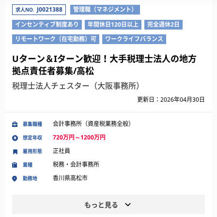
J0021388
管理職（マネジメント）
求人NO.
インセンティブ制度あり
年間休日120日以上
完全週休2日
リモートワーク（在宅勤務）可
ワークライフバランス
Uターン＆Iターン歓迎！大手税理士法人の地方
拠点責任者募集/高松
税理士法人チェスター（大阪事務所）
更新日：2026年04月30日
会計事務所（資産税業務全般）
募集職種
720万円～1200万円
想定年収
正社員
雇用形態
税務・会計事務所
業種
香川県高松市
勤務地
もっと見る