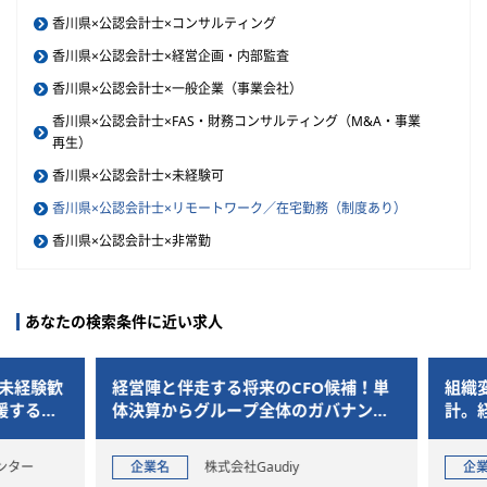
香川県×公認会計士×コンサルティング
香川県×公認会計士×経営企画・内部監査
香川県×公認会計士×一般企業（事業会社）
香川県×公認会計士×FAS・財務コンサルティング（M&A・事業
再生）
香川県×公認会計士×未経験可
香川県×公認会計士×リモートワーク／在宅勤務（制度あり）
香川県×公認会計士×非常勤
あなたの検索条件に近い求人
未経験歓
経営陣と伴走する将来のCFO候補！単
組織変
するコ
体決算からグループ全体のガバナンス
計。経
構築までを一気通貫で担当
を担うF
ター
企業名
株式会社Gaudiy
企業