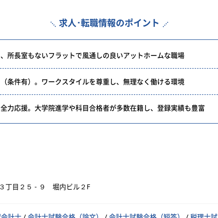
求人･転職情報のポイント
と、所長室もないフラットで風通しの良いアットホームな職場
中（条件有）。ワークスタイルを尊重し、無理なく働ける環境
を全力応援。大学院進学や科目合格者が多数在籍し、登録実績も豊富
丁目２５ - ９ 堀内ビル２F
認会計士
/
会計士試験合格（論文）
/
会計士試験合格（短答）
/
税理士試