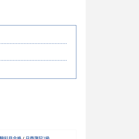
験科目合格
/
日商簿記2級