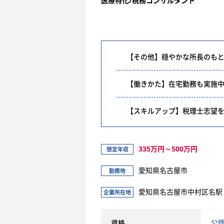
医療特化/税務コンサルタント
【その他】穏やかな所長のも
【働きかた】在宅勤務も実施
【スキルアップ】税理士志望
335万円～500万円
想定年収
愛知県名古屋市
勤務地
愛知県名古屋市中村区名駅３
企業所在地
資格
公