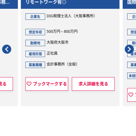
務所
リモートワーク有◎
国際
積め
DIG税理士法人（大阪事務所）
企業名
企
500万円～800万円
想定年収
想定
大阪府大阪市
勤務地
勤
正社員
雇用形態
雇用
会計事務所（全般）
募集職種
募集
未経
見る
ブックマークする
求人詳細を見る