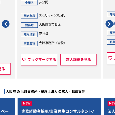
】
非公開
企業名
想定
350万円～600万円
想定年収
勤
大阪府堺市西区
勤務地
雇用
正社員
雇用形態
募集
会計事務所（全般）
募集職種
ブックマークする
求人詳細を見る
見る
大阪府 の 会計事務所・税理士法人 の求人・転職案件
ベー
実務経験者採用/事業再生コンサルタント/
法人