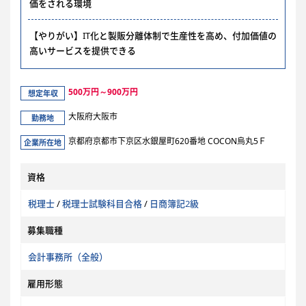
価をされる環境
【やりがい】IT化と製販分離体制で生産性を高め、付加価値の
高いサービスを提供できる
500万円～900万円
想定年収
大阪府大阪市
勤務地
京都府京都市下京区水銀屋町620番地 COCON烏丸5Ｆ
企業所在地
資格
税理士
/
税理士試験科目合格
/
日商簿記2級
募集職種
会計事務所（全般）
雇用形態