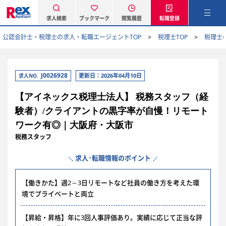
求人検索
ブックマーク
閲覧履歴
転職登録
公認会計士・税理士の求人・転職エージェントTOP
税理士TOP
税理士
J0026928
更新日：2026年04月10日
求人NO.
【アイネックス税理士法人】 税務スタッフ（経
験者）/クライアントの黒字率が自慢！リモート
ワーク有◎｜大阪府・大阪市
税務スタッフ
求人･転職情報のポイント
【働きかた】週2～3日リモートなど社員の働き方を考えた環
境でプライベートと両立
【昇給・昇格】年に3回人事評価あり。実績に応じて正当な評