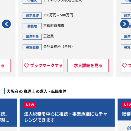
アイネックス税理士法人
企業名
企
350万円～500万円
想定年収
想定
京都府京都市
勤務地
勤
正社員
雇用形態
雇用
会計事務所（全般）
募集職種
募集
見る
ブックマークする
求人詳細を見る
大阪府 の 税理士 の求人・転職案件
続、
法人税務を中心に相続・事業承継にもチャ
総務
経験が
レンジできます
企