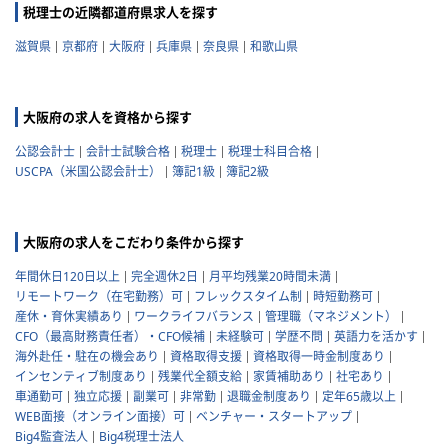
税理士の近隣都道府県求人を探す
滋賀県
京都府
大阪府
兵庫県
奈良県
和歌山県
大阪府の求人を資格から探す
公認会計士
会計士試験合格
税理士
税理士科目合格
USCPA（米国公認会計士）
簿記1級
簿記2級
大阪府の求人をこだわり条件から探す
年間休日120日以上
完全週休2日
月平均残業20時間未満
リモートワーク（在宅勤務）可
フレックスタイム制
時短勤務可
産休・育休実績あり
ワークライフバランス
管理職（マネジメント）
CFO（最高財務責任者）・CFO候補
未経験可
学歴不問
英語力を活かす
海外赴任・駐在の機会あり
資格取得支援
資格取得一時金制度あり
インセンティブ制度あり
残業代全額支給
家賃補助あり
社宅あり
車通勤可
独立応援
副業可
非常勤
退職金制度あり
定年65歳以上
WEB面接（オンライン面接）可
ベンチャー・スタートアップ
Big4監査法人
Big4税理士法人