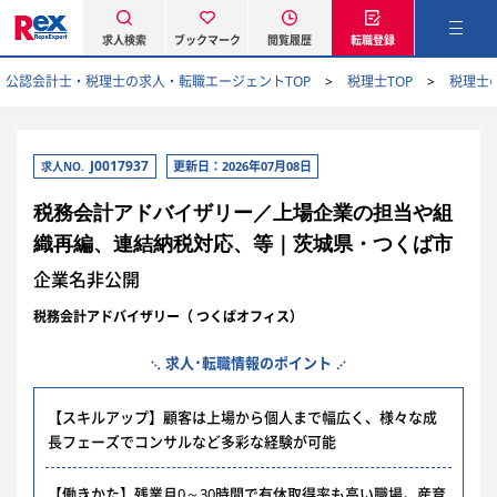
求人検索
ブックマーク
閲覧履歴
転職登録
公認会計士・税理士の求人・転職エージェントTOP
税理士TOP
税理士
J0017937
更新日：2026年07月08日
求人NO.
税務会計アドバイザリー／上場企業の担当や組
織再編、連結納税対応、等｜茨城県・つくば市
企業名非公開
税務会計アドバイザリー（ つくばオフィス）
求人･転職情報のポイント
【スキルアップ】顧客は上場から個人まで幅広く、様々な成
長フェーズでコンサルなど多彩な経験が可能
【働きかた】残業月0～30時間で有休取得率も高い職場。産育