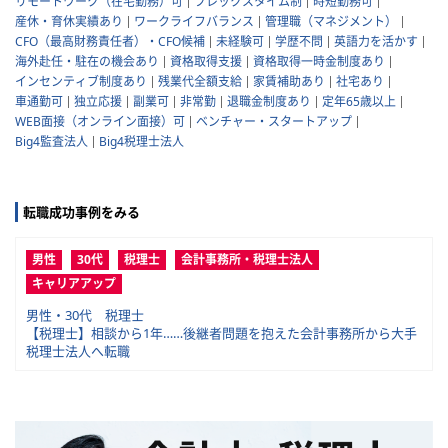
リモートワーク（在宅勤務）可
フレックスタイム制
時短勤務可
産休・育休実績あり
ワークライフバランス
管理職（マネジメント）
CFO（最高財務責任者）・CFO候補
未経験可
学歴不問
英語力を活かす
海外赴任・駐在の機会あり
資格取得支援
資格取得一時金制度あり
インセンティブ制度あり
残業代全額支給
家賃補助あり
社宅あり
車通勤可
独立応援
副業可
非常勤
退職金制度あり
定年65歳以上
WEB面接（オンライン面接）可
ベンチャー・スタートアップ
Big4監査法人
Big4税理士法人
転職成功事例をみる
男性
30代
税理士
会計事務所・税理士法人
キャリアアップ
男性・30代 税理士
【税理士】相談から1年……後継者問題を抱えた会計事務所から大手
税理士法人へ転職