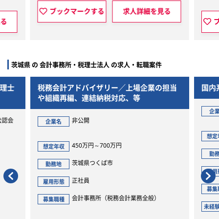
ークする
求人詳細を見る
ブックマークする
求
茨城県 の 会計事務所・税理士法人 の求人・転職案件
税務会計アドバイザリー／上場企業の担当
国内系大手の税理
や組織再編、連結納税対応、等
非公開
企業名
非公開
企業名
350万円～
想定年収
450万円～700万円
想定年収
茨城県水
勤務地
茨城県つくば市
勤務地
正社員
雇用形態
正社員
雇用形態
会計事務
募集職種
会計事務所（税務会計業務全般）
募集職種
未経験可
未経験可否