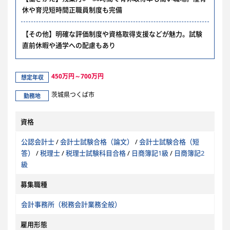
休や育児短時間正職員制度も完備
【その他】明確な評価制度や資格取得支援などが魅力。試験
直前休暇や通学への配慮もあり
450万円～700万円
想定年収
茨城県つくば市
勤務地
資格
公認会計士
/
会計士試験合格（論文）
/
会計士試験合格（短
答）
/
税理士
/
税理士試験科目合格
/
日商簿記1級
/
日商簿記2
級
募集職種
会計事務所（税務会計業務全般）
雇用形態