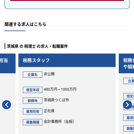
関連する求人はこちら
茨城県 の 税理士 の求人・転職案件
フ
税務会計アドバイザリー／上
や組織再編、連結納税対応、
公開
非公開
企業名
0万円～1000万円
450万円～700万円
想定年収
城県つくば市
茨城県つくば市
勤務地
社員
正社員
雇用形態
計事務所（全般）
会計事務所（税務会計業
募集職種