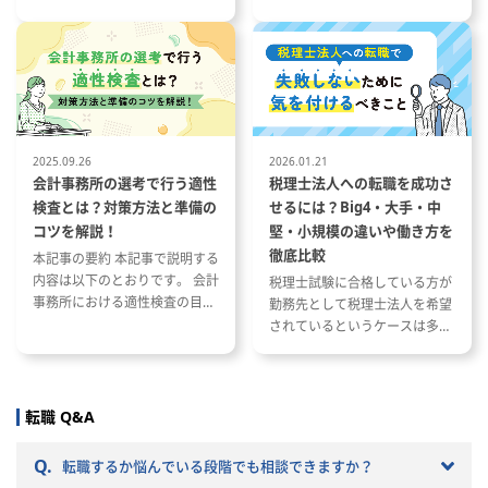
いて 会計事務所の1年の流れと
とその特徴 税理士事務所の仕事
繁忙期について 会計事務所で働
内容と資格が与える影響 資格や
く際に役立つ資格や経験につい
スキルを活かした税理士事務所
て
への転職成功事例
2025.09.26
2026.01.21
会計事務所の選考で行う適性
税理士法人への転職を成功さ
検査とは？対策方法と準備の
せるには？Big4・大手・中
コツを解説！
堅・小規模の違いや働き方を
徹底比較
本記事の要約 本記事で説明する
内容は以下のとおりです。 会計
税理士試験に合格している方が
事務所における適性検査の目的
勤務先として税理士法人を希望
と種類 適性検査で出題される内
されているというケースは多い
容 適性検査の効果的な対策方法
と思います。 ただし、税理士法
人と一口に言っても、法人の規
模や抱えているクライアントな
どによって税理士法人ごとに大
転職 Q&A
きく違いがあります。 自分のキ
ャリアプランに応じて自分に合
Q.
転職するか悩んでいる段階でも相談できますか？
った税理士法人を選ぶことが非