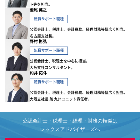
ト等を担当。
池尾 英之
転職サポート職種
公認会計士、税理士、会計税務、経理財務等幅広く担当。
名古屋支社長。
野村 彬弘
転職サポート職種
公認会計士、税理士を中心に担当。
大阪支社コンサルタント。
杓井 拓斗
転職サポート職種
公認会計士、税理士、会計税務、経理財務等幅広く担当。
大阪支社長 兼 九州ユニット責任者。
公認会計士・税理士・経理・財務の転職は
レックスアドバイザーズへ