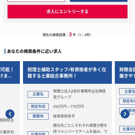
求人にエントリーする
3
現在の検索結果：
件（1～3件）
あなたの検索条件に近い求人
躍可能！
税理士補助スタッフ/有資格者が多く在
財務会
けま
籍する士業総合事務所！
働きや
税理士法人JI会計事務所/JI法律経
企業
企業名
営グループ
想定年
想定年収
350万円～770万円
勤務
勤務地
岐阜県岐阜市
続相談担当
関与先ごとにそれぞれ得意分野を
仕事内
持つメンバーでチームを組み、ワ
紹介案件対
仕事内容