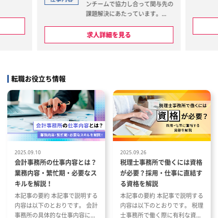
ンチームで協力し合って関与先の
課題解決にあたっています。
（遺産状況
明、報酬案
＜法人税・所得税・消費税 関連
求人詳細を見る
業務＞
関係構築
・顧問先・関与先との月次打合せ
・会計処理・税務処理に関するア
続税申告・
ドバイス
転職お役立ち情報
・決算書・税務申告祖の作成
＜相続税・贈与税・資産税 関連
名義変更業
業務＞
・株価評価・財産評価
連絡調整
・相続対策に関わる指導
＜経営支援 業務＞
2025.09.10
2025.09.26
・M&A・事業承継に係る経営者
会計事務所の仕事内容とは？
税理士事務所で働くには資格
様サポート
業務内容・繁忙期・必要なス
が必要？採用・仕事に直結す
キルを解説！
る資格を解説
本記事の要約 本記事で説明する
本記事の要約 本記事で説明する
内容は以下のとおりです。 会計
内容は以下のとおりです。 税理
事務所の具体的な仕事内容につ
士事務所で働く際に有利な資格