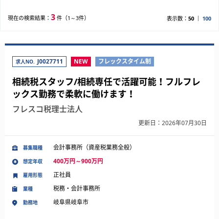
3
現在の検索結果：
件（1～3件）
表示数：
50
100
J0027711
NEW
フレックスタイム制
求人NO.
相続税スタッフ/相続専任で活躍可能！フルフレ
ックス勤務で柔軟に働けます！
フレスコ税理士法人
更新日：2026年07月30日
会計事務所（資産税業務全般）
募集職種
400万円～900万円
想定年収
正社員
雇用形態
税務・会計事務所
業種
岐阜県岐阜市
勤務地