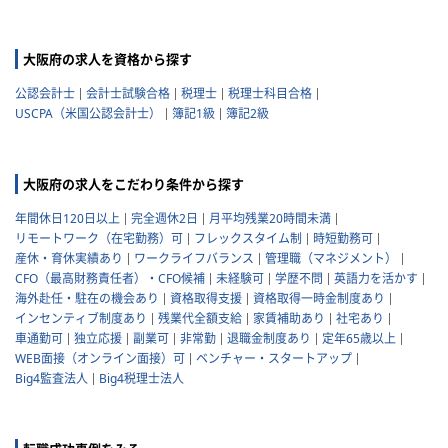
大阪府の求人を資格から探す
公認会計士
会計士試験合格
税理士
税理士科目合格
USCPA（米国公認会計士）
簿記1級
簿記2級
大阪府の求人をこだわり条件から探す
年間休日120日以上
完全週休2日
月平均残業20時間未満
リモートワーク（在宅勤務）可
フレックスタイム制
時短勤務可
産休・育休実績あり
ワークライフバランス
管理職（マネジメント）
CFO（最高財務責任者）・CFO候補
未経験可
学歴不問
英語力を活かす
海外赴任・駐在の機会あり
資格取得支援
資格取得一時金制度あり
インセンティブ制度あり
残業代全額支給
家賃補助あり
社宅あり
車通勤可
独立応援
副業可
非常勤
退職金制度あり
定年65歳以上
WEB面接（オンライン面接）可
ベンチャー・スタートアップ
Big4監査法人
Big4税理士法人