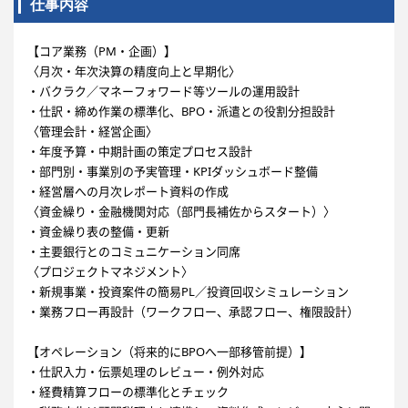
仕事内容
【コア業務（PM・企画）】
〈月次・年次決算の精度向上と早期化〉
・バクラク／マネーフォワード等ツールの運用設計
・仕訳・締め作業の標準化、BPO・派遣との役割分担設計
〈管理会計・経営企画〉
・年度予算・中期計画の策定プロセス設計
・部門別・事業別の予実管理・KPIダッシュボード整備
・経営層への月次レポート資料の作成
〈資金繰り・金融機関対応（部門長補佐からスタート）〉
・資金繰り表の整備・更新
・主要銀行とのコミュニケーション同席
〈プロジェクトマネジメント〉
・新規事業・投資案件の簡易PL／投資回収シミュレーション
・業務フロー再設計（ワークフロー、承認フロー、権限設計）
【オペレーション（将来的にBPOへ一部移管前提）】
・仕訳入力・伝票処理のレビュー・例外対応
・経費精算フローの標準化とチェック