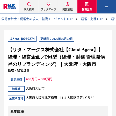
求人検索
ブックマーク
閲覧履歴
転職登録
公認会計士・税理士の求人・転職エージェントTOP
経理・財務TOP
経
J0030274
更新日：2026年06月02日
求人NO.
【リタ・マークス株式会社【Cloud Agent】】
経理・経営企画／PM型（経理・財務 管理職候
補のリブランディング）｜大阪府・大阪市
経理・経営企画
400万円～500万円
想定年収
大阪府大阪市
勤務地
大阪府大阪市北区梅田1-11-4 大阪駅前第4ビル8F
企業所在地
募集職種