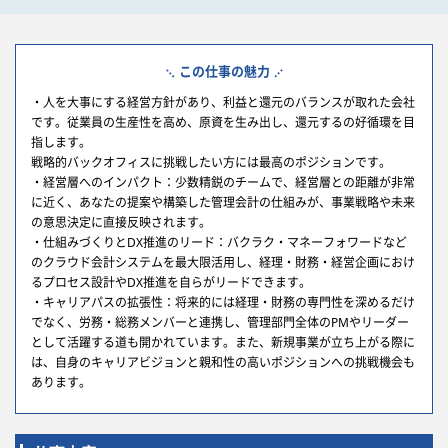
この仕事の魅力
・人を大事にする経営方針があり、利益と還元のバランスが取れた会社
です。従業員の生産性を高め、原資を生み出し、還元するの好循環を目
指します。
戦略的バックオフィスに挑戦したい方には最高のポジションです。
・経営層へのインパクト：少数精鋭のチームで、経営層との距離が非常
に近く、あなたの提案や構築した管理会計の仕組みが、事業戦略や未来
の意思決定に直接反映されます。
・仕組みづくりとDX推進のリード：バクラク・マネーフォワードなど
のクラウド会計システムを最大限活用し、経理・財務・経営企画におけ
るプロセス設計やDX推進を自らがリードできます。
・キャリアパスの拡張性：将来的には経理・財務の専門性を深めるだけ
でなく、労務・総務メンバーと連携し、管理部門全体のPMやリーダー
として活躍する道も開かれています。また、新規事業が立ち上がる際に
は、自身のキャリアビジョンと親和性の高いポジションへの挑戦機会も
あります。