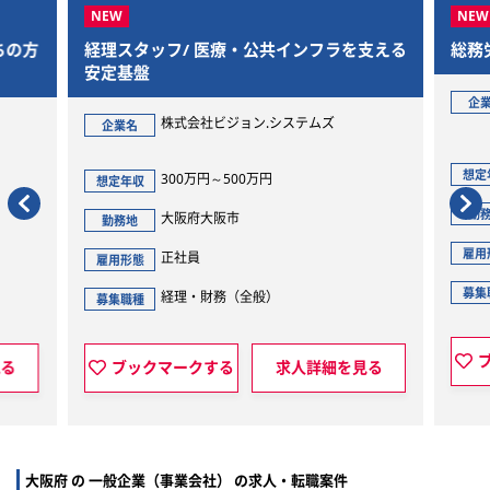
ちの方
経理スタッフ/ 医療・公共インフラを支える
総務
安定基盤
企
株式会社ビジョン.システムズ
企業名
想定
300万円～500万円
想定年収
勤
大阪府大阪市
勤務地
雇用
正社員
雇用形態
募集
経理・財務（全般）
募集職種
見る
ブックマークする
求人詳細を見る
大阪府 の 一般企業（事業会社） の求人・転職案件