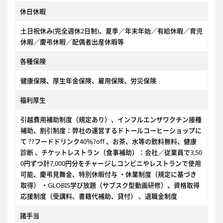
休日休暇
土日祝休み(完全週休2日制)、夏季／年末年始／有給休暇／育児
休暇／慶弔休暇／配偶者出産休暇等
各種保険
健康保険、厚生年金保険、雇用保険、労災保険
福利厚生
引越費用補助制度（規定あり）、インフルエンザワクチン接種
補助、割引制度：弊社の運営するドトールコーヒーショップに
て ??フードドリンク40％?off 、お茶、水等の飲料無料、健康
診断 、チケットレストラン（食事補助）：会社／従業員で3,50
0円ずつ計7,000円分をチャージしコンビニやレストランで使用
可能、慶弔見舞金、特別休暇付与 ・休業制度（規定に基づき
取得） ・GLOBIS学び放題（サブスク型動画研修）、資格取得
応援制度（受講料、書籍代補助、貸付） 、退職金制度
諸手当