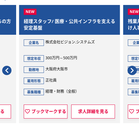
ちの方
経理スタッフ/ 医療・公共インフラを支える
残業
安定基盤
け人
阪）
株式会社ビジョン.システムズ
企業名
企
300万円～500万円
想定年収
想定
大阪府大阪市
勤務地
勤
正社員
雇用形態
雇用
経理・財務（全般）
募集職種
募集
見る
ブックマークする
求人詳細を見る