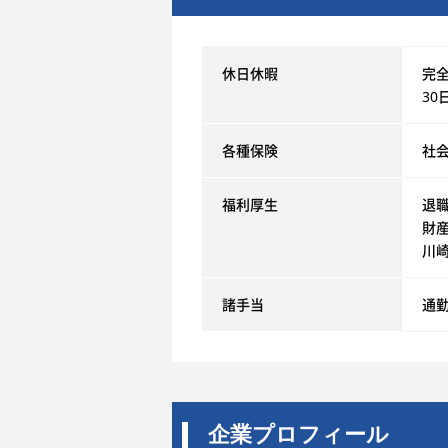
休日休暇
完
30
各種保険
社
福利厚生
退職
財
川
諸手当
通
企業プロフィール