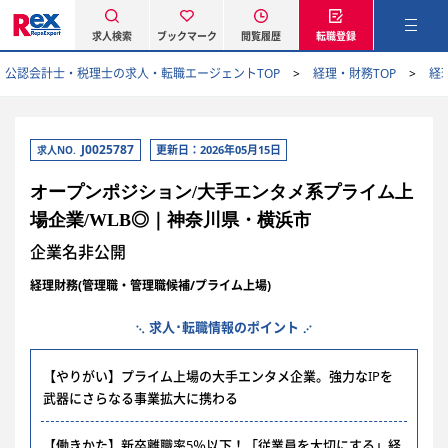
求人検索
ブックマーク
閲覧履歴
転職登録
公認会計士・税理士の求人・転職エージェントTOP
経理・財務TOP
経
J0025787
更新日：2026年05月15日
求人NO.
オープンポジション/大手エンタメ系プライム上
場企業/WLB◎｜神奈川県・横浜市
企業名非公開
経理財務(管理職・管理職候補/プライム上場)
求人･転職情報のポイント
【やりがい】プライム上場の大手エンタメ企業。強力なIPを
武器にさらなる事業拡大に携わる
【働きかた】新卒離職率5％以下！「従業員を大切にする」経