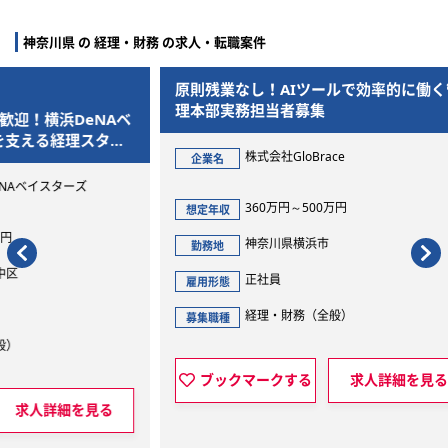
神奈川県 の 経理・財務 の求人・転職案件
原則残業なし！AIツールで効率的に働く管
スタ
理本部実務担当者募集
ある
NAベ
補！
タッ
株式会社GloBrace
企業名
企
360万円～500万円
想定年収
想定
神奈川県横浜市
勤務地
勤
正社員
雇用形態
雇用
経理・財務（全般）
募集職種
募集
ブックマークする
求人詳細を見る
見る