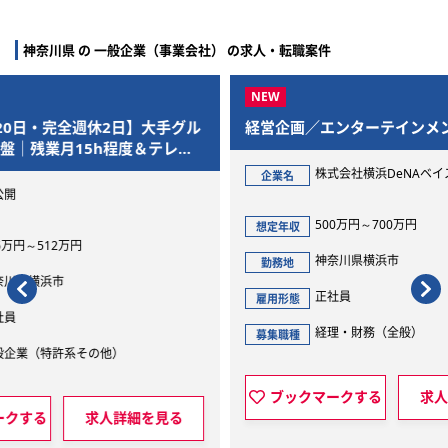
神奈川県 の 一般企業（事業会社） の求人・転職案件
手グル
経営企画／エンターテインメント企業
経理
レワ
イス
フ募
株式会社横浜DeNAベイスターズ
企業名
企
500万円～700万円
想定年収
想定
神奈川県横浜市
勤務地
勤
正社員
雇用形態
雇用
経理・財務（全般）
募集職種
募集
ブックマークする
求人詳細を見る
見る