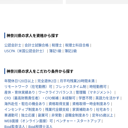
神奈川県の求人を資格から探す
公認会計士
会計士試験合格
税理士
税理士科目合格
USCPA（米国公認会計士）
簿記1級
簿記2級
神奈川県の求人をこだわり条件から探す
年間休日120日以上
完全週休2日
月平均残業20時間未満
リモートワーク（在宅勤務）可
フレックスタイム制
時短勤務可
産休・育休実績あり
ワークライフバランス
管理職（マネジメント）
CFO（最高財務責任者）・CFO候補
未経験可
学歴不問
英語力を活かす
海外赴任・駐在の機会あり
資格取得支援
資格取得一時金制度あり
インセンティブ制度あり
残業代全額支給
家賃補助あり
社宅あり
車通勤可
独立応援
副業可
非常勤
退職金制度あり
定年65歳以上
WEB面接（オンライン面接）可
ベンチャー・スタートアップ
Big4監査法人
Big4税理士法人