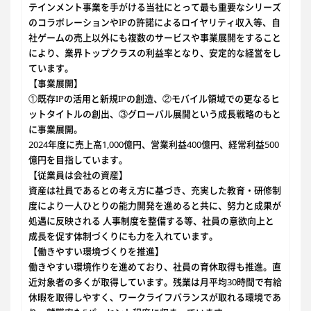
テインメント事業を手がける当社にとって最も重要なシリーズ
のコラボレーションやIPの許諾によるロイヤリティ収入等、自
社ゲームの売上以外にも複数のサービスや事業展開をすること
により、業界トップクラスの利益率となり、安定的な経営をし
ています。
【事業展開】
①既存IPの活用と新規IPの創造、②モバイル領域での更なるヒ
ットタイトルの創出、③グローバル展開という成長戦略のもと
に事業展開。
2024年度に売上高1,000億円、営業利益400億円、経常利益500
億円を目指しています。
【従業員は会社の資産】
資産は社員であるとの考え方に基づき、充実した教育・研修制
度により一人ひとりの能力開発を進めると共に、努力と成果が
処遇に反映される 人事制度を整備する等、社員の意欲向上と
成長を促す体制づくりにも力を入れています。
【働きやすい環境づくりを推進】
働きやすい環境作りを進めており、社員の育休取得も推進。直
近対象者の多くが取得しています。残業は月平均30時間で有給
休暇を取得しやすく、ワークライフバランスが取れる環境であ