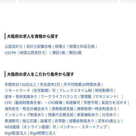
大阪府の求人を資格から探す
公認会計士
会計士試験合格
税理士
税理士科目合格
USCPA（米国公認会計士）
簿記1級
簿記2級
大阪府の求人をこだわり条件から探す
年間休日120日以上
完全週休2日
月平均残業20時間未満
リモートワーク（在宅勤務）可
フレックスタイム制
時短勤務可
産休・育休実績あり
ワークライフバランス
管理職（マネジメント）
CFO（最高財務責任者）・CFO候補
未経験可
学歴不問
英語力を活かす
海外赴任・駐在の機会あり
資格取得支援
資格取得一時金制度あり
インセンティブ制度あり
残業代全額支給
家賃補助あり
社宅あり
車通勤可
独立応援
副業可
非常勤
退職金制度あり
定年65歳以上
WEB面接（オンライン面接）可
ベンチャー・スタートアップ
Big4監査法人
Big4税理士法人