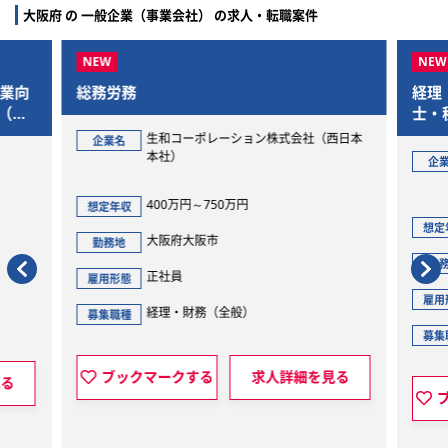
大阪府 の 一般企業（事業会社） の求人・転職案件
企業向
総務労務
経理
（大
士・
生和コーポレーション株式会社（西日本
企業名
本社）
企
400万円～750万円
想定年収
想定
大阪府大阪市
勤務地
勤
正社員
雇用形態
雇用
経理・財務（全般）
募集職種
募集
ブックマークする
求人詳細を見る
見る