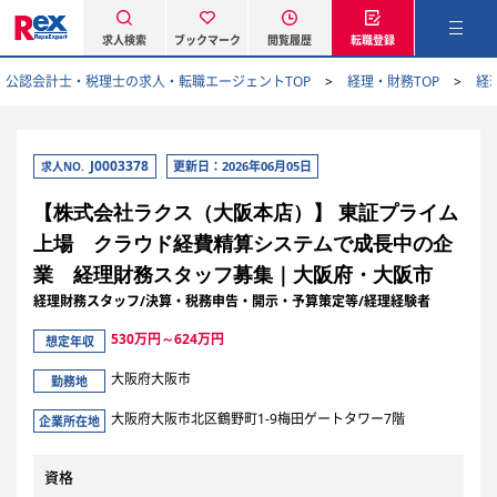
求人検索
ブックマーク
閲覧履歴
転職登録
公認会計士・税理士の求人・転職エージェントTOP
経理・財務TOP
経
J0003378
更新日：2026年06月05日
求人NO.
【株式会社ラクス（大阪本店）】 東証プライム
上場 クラウド経費精算システムで成長中の企
業 経理財務スタッフ募集｜大阪府・大阪市
経理財務スタッフ/決算・税務申告・開示・予算策定等/経理経験者
530万円～624万円
想定年収
大阪府大阪市
勤務地
大阪府大阪市北区鶴野町1-9梅田ゲートタワー7階
企業所在地
資格