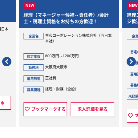
経理（マネージャー候補～責任者）/会計
経理
士・税理士資格をお持ちの方歓迎！
ジ歓
西日本
生和コーポレーション株式会社（西日本
企業名
企
本社）
想定
800万円～1200万円
想定年収
勤
大阪府大阪市
勤務地
雇用
正社員
雇用形態
募集
経理・財務（全般）
募集職種
未経
見る
ブックマークする
求人詳細を見る