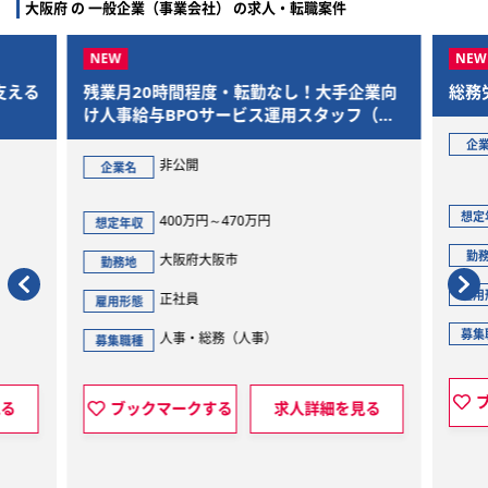
大阪府 の 一般企業（事業会社） の求人・転職案件
企業向
総務労務
経
フ（大
士
生和コーポレーション株式会社（西日本
企業名
本社）
企
400万円～750万円
想定年収
想
大阪府大阪市
勤務地
勤
正社員
雇用形態
雇
経理・財務（全般）
募集職種
募
ブックマークする
求人詳細を見る
見る