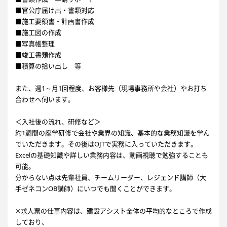
■官公庁届け出・書類対応
■施工要領書・計画書作成
■施工図の作成
■写真帳整理
■竣工書類作成
■積算の拾い出し 等
また、週1～月1回程度、お客様先（現場事務所や会社）やお打ち
合わせへ伺います。
＜入社後の流れ、研修など＞
約1週間の座学研修で会社や業界の知識、基本的な業務知識を学ん
でいただきます。その後はOJTで実務に入っていただきます。
Excelの基礎知識や詳しい業務内容は、動画視聴で勉強することも
可能。
分からない点は先輩社員、チームリーダー、レジェンド講師（大
手ゼネコンOB講師）にいつでも聞くことができます。
※求人票の仕事内容は、建設アシスト全体の平均的なところで作成
しており、