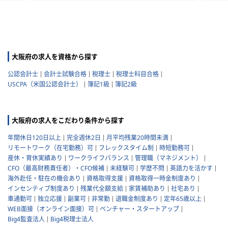
大阪府の求人を資格から探す
公認会計士
会計士試験合格
税理士
税理士科目合格
USCPA（米国公認会計士）
簿記1級
簿記2級
大阪府の求人をこだわり条件から探す
年間休日120日以上
完全週休2日
月平均残業20時間未満
リモートワーク（在宅勤務）可
フレックスタイム制
時短勤務可
産休・育休実績あり
ワークライフバランス
管理職（マネジメント）
CFO（最高財務責任者）・CFO候補
未経験可
学歴不問
英語力を活かす
海外赴任・駐在の機会あり
資格取得支援
資格取得一時金制度あり
インセンティブ制度あり
残業代全額支給
家賃補助あり
社宅あり
車通勤可
独立応援
副業可
非常勤
退職金制度あり
定年65歳以上
WEB面接（オンライン面接）可
ベンチャー・スタートアップ
Big4監査法人
Big4税理士法人