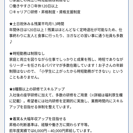
◎家庭との両立◎時短勤務は制限なし
◎働きやすさ◎年休120日以上
◎キャリア◎研修・昇格制度・資格支援制度
★土日祝休み＆残業平均月1.3時間
年間休日は120日以上！残業はほとんどなく定時退社が可能なため、仕
事終わりに友人と食事に行ったり、ヨガなどの習い事に通う社員も多数
♪
★時短勤務は制限なし
家庭と両立を図りながら仕事でしっかりと成果を残し、時短でありなが
らリーダーを任されるパパママが多数在籍しています！お子さんの年齢
制限はないので、「小学生に上がったから時短勤務ができない」という
こともありません。
★8種類以上の研修でスキルアップ
入社後の座学研修に加えて、多数の研修をご用意（※詳細は福利厚生欄
に記載）。希望者には社内研修を定期的に実施し、業務時間内にスキル
アップを目指せる体制を整えています。
★着実＆大幅年収アップを目指せる
昇格の判断基準は、経験や働き方に関わらず平等。
前年度実績では6,000円～40,000円昇給しています。