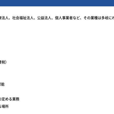
療法人、社会福祉法人、公益法人、個人事業者など、その業種は多岐に
費税）
当可能
の定める業務
る場所