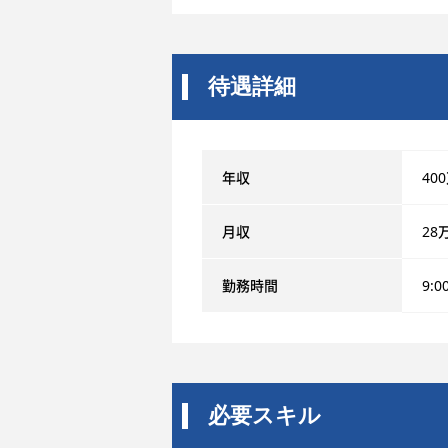
待遇詳細
年収
40
月収
28
勤務時間
9:0
必要スキル