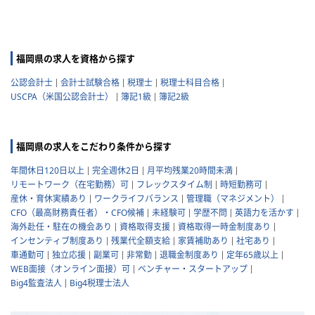
福岡県の求人を資格から探す
公認会計士
会計士試験合格
税理士
税理士科目合格
USCPA（米国公認会計士）
簿記1級
簿記2級
福岡県の求人をこだわり条件から探す
年間休日120日以上
完全週休2日
月平均残業20時間未満
リモートワーク（在宅勤務）可
フレックスタイム制
時短勤務可
産休・育休実績あり
ワークライフバランス
管理職（マネジメント）
CFO（最高財務責任者）・CFO候補
未経験可
学歴不問
英語力を活かす
海外赴任・駐在の機会あり
資格取得支援
資格取得一時金制度あり
インセンティブ制度あり
残業代全額支給
家賃補助あり
社宅あり
車通勤可
独立応援
副業可
非常勤
退職金制度あり
定年65歳以上
WEB面接（オンライン面接）可
ベンチャー・スタートアップ
Big4監査法人
Big4税理士法人