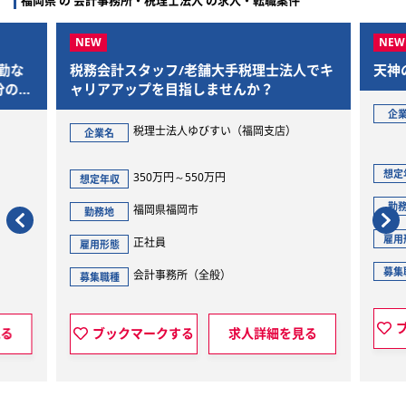
福岡県 の 会計事務所・税理士法人 の求人・転職案件
勤な
税務会計スタッフ/老舗大手税理士法人でキ
天神
分の好
ャリアアップを目指しませんか？
企
税理士法人ゆびすい（福岡支店）
企業名
想定
350万円～550万円
想定年収
勤
福岡県福岡市
勤務地
雇用
正社員
雇用形態
募集
会計事務所（全般）
募集職種
見る
ブックマークする
求人詳細を見る