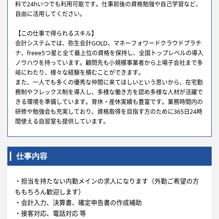
料で24hいつでも利用可能です。仕事前後の資格勉強や自己学習など、
自由に活用してください。
【この仕事で得られるスキル】
会計システムでは、弥生会計GOLD、マネーフォワードクラウドプラチ
ナ、freee5つ星と全て最上位の資格を保持し、全国トップレベルの導入
ノウハウを持っています。顧問先も小規模事業者から上場子会社まで多
岐にわたり、様々な経験を積むことができます。
また、一人でも多くの優秀な仲間に来てほしいという思いから、在宅勤
務制やフレックス制を導入し、多様な働き方を認め多様な人材が活躍で
きる環境を準備しています。育休・産休実績も豊富です。業務時間内の
研修や勉強会も充実しており、資格取得を目指す方のために365日24時
間使える自習室も提供しています。
仕事内容
・担当を持たない内勤メインの求人になります（外勤ご希望の方
ももちろん歓迎します）
・会計入力、決算書、確定申告書の作成補助
・接客対応、電話対応 等