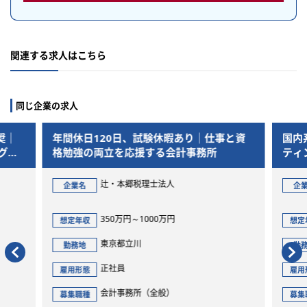
関連する求人はこちら
同じ企業の求人
年間休日120日、試験休暇あり｜仕事と資
国内系大手
格勉強の両立を応援する会計事務所
ティングセ
洲
辻・本郷税理士法人
辻
企業名
企業名
350万円～1000万円
3
想定年収
想定年収
東京都立川
東
勤務地
勤務地
正社員
正
雇用形態
雇用形態
会計事務所（全般）
会
募集職種
募集職種