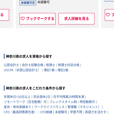
未経験可
未経験可否
る
ブ
ブックマークする
求人詳細を見る
神奈川県の求人を資格から探す
公認会計士
会計士試験合格
税理士
税理士科目合格
USCPA（米国公認会計士）
簿記1級
簿記2級
神奈川県の求人をこだわり条件から探す
年間休日120日以上
完全週休2日
月平均残業20時間未満
リモートワーク（在宅勤務）可
フレックスタイム制
時短勤務可
産休・育休実績あり
ワークライフバランス
管理職（マネジメント）
CFO（最高財務責任者）・CFO候補
未経験可
学歴不問
英語力を活かす