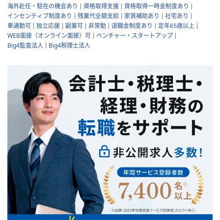
海外赴任・駐在の機会あり
資格取得支援
資格取得一時金制度あり
インセンティブ制度あり
残業代全額支給
家賃補助あり
社宅あり
車通勤可
独立応援
副業可
非常勤
退職金制度あり
定年65歳以上
WEB面接（オンライン面接）可
ベンチャー・スタートアップ
Big4監査法人
Big4税理士法人