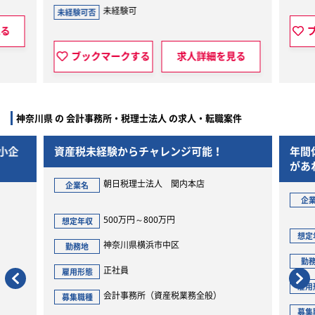
未経験可
未経験可否
ブックマ
ブックマークする
求人詳細を見る
神奈川県 の 会計事務所・税理士法人 の求人・転職案件
小企
資産税未経験からチャレンジ可能！
年間休
があれ
高い女
朝日税理士法人 関内本店
企業名
企業
500万円～800万円
想定年収
想定年
神奈川県横浜市中区
勤務地
勤務
正社員
雇用形態
雇用形
会計事務所（資産税業務全般）
募集職種
募集職