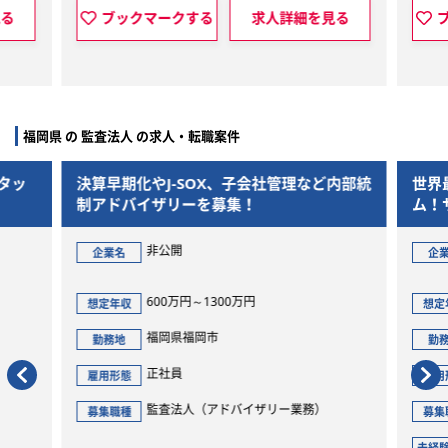
見る
ブックマークする
求人詳細を見る
福岡県 の 監査法人 の求人・転職案件
タッ
決算早期化やJ-SOX、子会社管理など内部統
世界
制アドバイザリーを募集！
ム！
非公開
企業名
企
600万円～1300万円
想定年収
想定
福岡県福岡市
勤務地
勤
正社員
雇用形態
雇用
監査法人（アドバイザリー業務）
募集職種
募集
未経