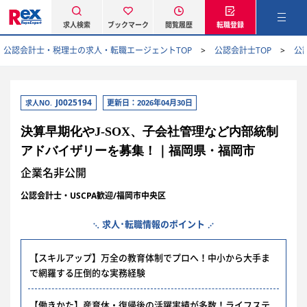
求人検索
ブックマーク
閲覧履歴
転職登録
公認会計士・税理士の求人・転職エージェントTOP
公認会計士TOP
公
J0025194
更新日：2026年04月30日
求人NO.
決算早期化やJ-SOX、子会社管理など内部統制
アドバイザリーを募集！｜福岡県・福岡市
企業名非公開
公認会計士・USCPA歓迎/福岡市中央区
求人･転職情報のポイント
【スキルアップ】万全の教育体制でプロへ！中小から大手ま
で網羅する圧倒的な実務経験
【働きかた】産育休・復帰後の活躍実績が多数！ライフステ