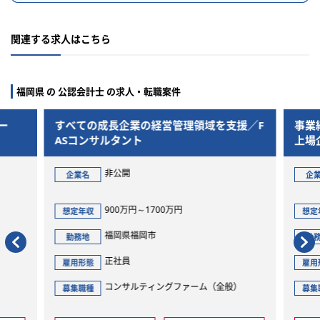
関連する求人はこちら
福岡県 の 公認会計士 の求人・転職案件
ー
すべての成長企業の経営管理領域を支援／F
事業
ASコンサルタント
上場
非公開
企業名
企
900万円～1700万円
想定年収
想定
福岡県福岡市
勤務地
勤
正社員
雇用形態
雇用
）
コンサルティングファーム（全般）
募集職種
募集