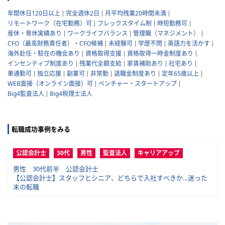
年間休日120日以上
完全週休2日
月平均残業20時間未満
リモートワーク（在宅勤務）可
フレックスタイム制
時短勤務可
産休・育休実績あり
ワークライフバランス
管理職（マネジメント）
CFO（最高財務責任者）・CFO候補
未経験可
学歴不問
英語力を活かす
海外赴任・駐在の機会あり
資格取得支援
資格取得一時金制度あり
インセンティブ制度あり
残業代全額支給
家賃補助あり
社宅あり
車通勤可
独立応援
副業可
非常勤
退職金制度あり
定年65歳以上
WEB面接（オンライン面接）可
ベンチャー・スタートアップ
Big4監査法人
Big4税理士法人
転職成功事例をみる
公認会計士
30代
男性
監査法人
キャリアアップ
男性 30代前半 公認会計士
【公認会計士】スタッフとシニア、どちらで入社すべきか…迷った
末の転職