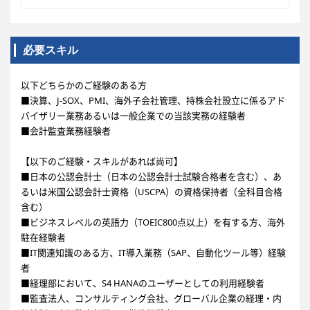
必要スキル
以下どちらかのご経験のある方
■決算、J-SOX、PMI、海外子会社管理、持株会社設立に係るアド
バイザリー業務あるいは一般企業での当該実務の経験者
■会計監査業務経験者
【以下のご経験・スキルがあれば尚可】
■日本の公認会計士（日本の公認会計士試験合格者を含む）、あ
るいは米国公認会計士資格（USCPA）の資格保持者（全科目合格
含む）
■ビジネスレベルの英語力（TOEIC800点以上）を有する方、海外
駐在経験者
■IT関連知識のある方、IT導入業務（SAP、自動化ツール等）経験
者
■経理部において、S4 HANAのユーザーとしての利用経験者
■監査法人、コンサルティング会社、グローバル企業の経理・内