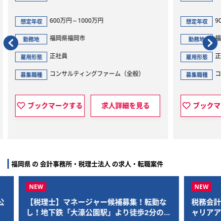
900万円～1700万円
想定年収
想定
福岡県福岡市
勤務地
勤
正社員
雇用形態
雇用
）
コンサルティングファーム（全般）
募集職種
募集
見る
ブックマークする
求人詳細を見る
福岡県 の 会計事務所・税理士法人 の求人・転職案件
勤な
税務会計スタッフ/老舗大手税理士法人でキ
天神
分の好
ャリアアップを目指しませんか？