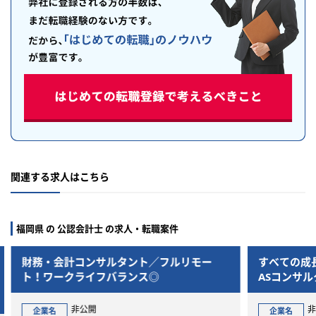
関連する求人はこちら
福岡県 の 公認会計士 の求人・転職案件
ー
すべての成長企業の経営管理領域を支援／F
事業
ASコンサルタント
上場
非公開
企業名
企