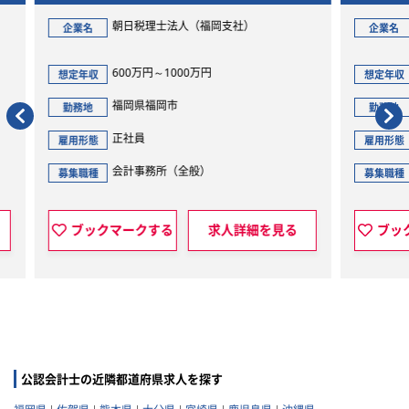
企
税理士法人ゆびすい（福岡支店）
企業名
想定
350万円～550万円
想定年収
勤
福岡県福岡市
勤務地
雇用
正社員
雇用形態
募集
会計事務所（全般）
募集職種
見る
ブックマークする
求人詳細を見る
公認会計士の近隣都道府県求人を探す