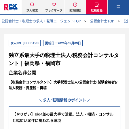
求人検索
ブックマーク
閲覧履歴
転職登録
公認会計士・税理士の求人・転職エージェントTOP
公認会計士TOP
公
J0005190
更新日：2026年05月09日
求人NO.
独立系最大手の税理士法人/税務会計コンサルタ
ント｜福岡県・福岡市
企業名非公開
【税務会計コンサルタント】大手税理士法人/公認会計士(試験合格者)/
法人税務・資産税・再編
求人･転職情報のポイント
【やりがい】Big4並の最大手で活躍。法人・相続・コンサル
と幅広い案件に携われる環境