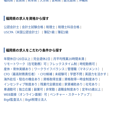
福岡県
佐賀県
熊本県
大分県
宮崎県
鹿児島県
沖縄県
福岡県の求人を資格から探す
公認会計士
会計士試験合格
税理士
税理士科目合格
USCPA（米国公認会計士）
簿記1級
簿記2級
福岡県の求人をこだわり条件から探す
年間休日120日以上
完全週休2日
月平均残業20時間未満
リモートワーク（在宅勤務）可
フレックスタイム制
時短勤務可
産休・育休実績あり
ワークライフバランス
管理職（マネジメント）
CFO（最高財務責任者）・CFO候補
未経験可
学歴不問
英語力を活かす
海外赴任・駐在の機会あり
資格取得支援
資格取得一時金制度あり
インセンティブ制度あり
残業代全額支給
家賃補助あり
社宅あり
車通勤可
独立応援
副業可
非常勤
退職金制度あり
定年65歳以上
WEB面接（オンライン面接）可
ベンチャー・スタートアップ
Big4監査法人
Big4税理士法人