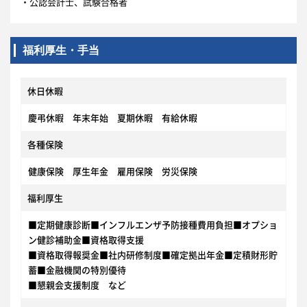
・公認会計士、試験合格者
福利厚生・手当
休日休暇
慶弔休暇 年末年始 夏期休暇 有給休暇
各種保険
健康保険 厚生年金 雇用保険 労災保険
福利厚生
■定期健康診断■インフルエンザ予防接種費用負担■オプショ
ン健診補助金■資格取得支援
■資格取得報奨金■社内研修制度■確定拠出年金■定積財形貯
蓄■金融機関の特別優待
■懇親会支援制度 など