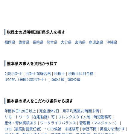
税理士の近隣都道府県求人を探す
福岡県
佐賀県
長崎県
熊本県
大分県
宮崎県
鹿児島県
沖縄県
熊本県の求人を資格から探す
公認会計士
会計士試験合格
税理士
税理士科目合格
USCPA（米国公認会計士）
簿記1級
簿記2級
熊本県の求人をこだわり条件から探す
年間休日120日以上
完全週休2日
月平均残業20時間未満
リモートワーク（在宅勤務）可
フレックスタイム制
時短勤務可
産休・育休実績あり
ワークライフバランス
管理職（マネジメント）
CFO（最高財務責任者）・CFO候補
未経験可
学歴不問
英語力を活かす