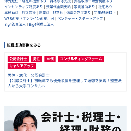
海外赴任・駐在の機会あり
資格取得支援
資格取得一時金制度あり
インセンティブ制度あり
残業代全額支給
家賃補助あり
社宅あり
車通勤可
独立応援
副業可
非常勤
退職金制度あり
定年65歳以上
WEB面接（オンライン面接）可
ベンチャー・スタートアップ
Big4監査法人
Big4税理士法人
転職成功事例をみる
公認会計士
男性
30代
コンサルティングファーム
キャリアアップ
男性・30代 公認会計士
【公認会計士】初転職でも優先順位を整理して理想を実現！監査法
人から大手コンサルへ