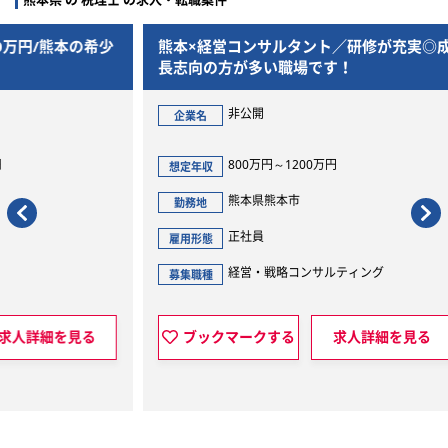
の希少
熊本×経営コンサルタント／研修が充実◎成
＜熊
長志向の方が多い職場です！
で幅
だき
非公開
企業名
企
800万円～1200万円
想定年収
想定
熊本県熊本市
勤務地
勤
正社員
雇用形態
雇用
経営・戦略コンサルティング
募集職種
募集
見る
ブックマークする
求人詳細を見る