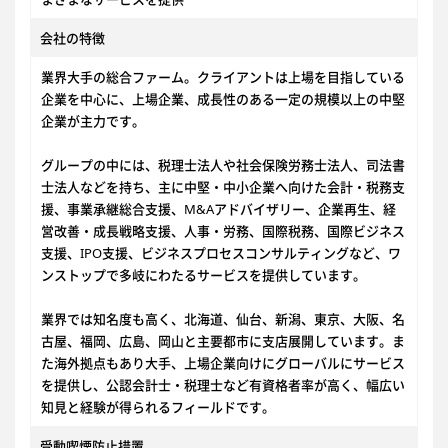
会社の特徴
業界大手の総合ファーム。クライアントは上場を目指している
企業を中心に、上場企業、成長性のある一定の規模以上の中堅
企業が主力です。
グループの中には、税理士法人や社会保険労務士法人、司法書
士法人などを持ち、主に中堅・中小企業へ向けた会計・税務支
援、事業承継総合支援、M&Aアドバイザリー、企業再生、経
営改善・成長戦略支援、人事・労務、国際税務、国際ビジネス
支援、IPO支援、ビジネスプロセスコンサルティングなど、ワ
ンストップで多岐にわたるサービスを提供しています。
業界では知名度も高く、北海道、仙台、新潟、東京、大阪、名
古屋、福岡、広島、岡山と主要都市に支店展開しています。ま
た海外拠点もあり大手、上場企業向けにグローバルにサービス
を提供し、公認会計士・税理士など有資格者率が高く、幅広い
知見と経験が得られるフィールドです。
受動喫煙防止措置