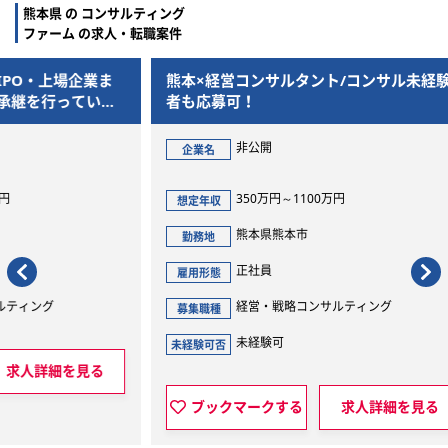
熊本県 の コンサルティング
ファーム の求人・転職案件
業ま
熊本×経営コンサルタント/コンサル未経験
＜熊
いた
者も応募可！
で幅
非公開
企業名
企
350万円～1100万円
想定年収
想定
熊本県熊本市
勤務地
勤
正社員
雇用形態
雇用
経営・戦略コンサルティング
募集職種
募集
未経験可
未経験可否
見る
ブックマークする
求人詳細を見る