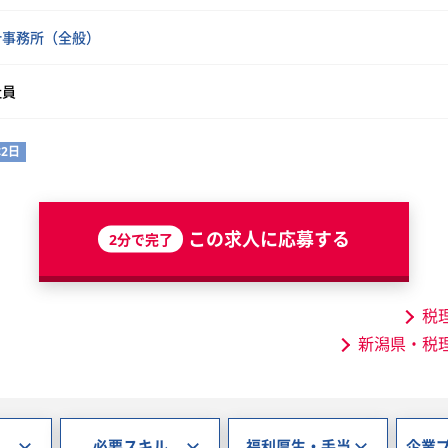
計事務所（全般）
社員
2日
この求人に応募する
2分で完了
税
新潟県・税
必要スキル
福利厚生・手当
企業