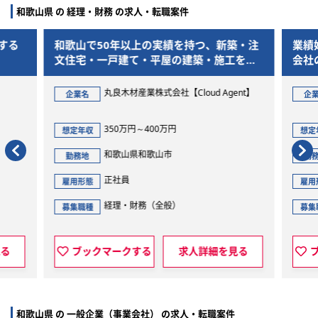
和歌山県 の 経理・財務 の求人・転職案件
以上の実績を持つ、新築・注
業績好調・スーパーマーケット
建て・平屋の建築・施工を手
会社の経理財務管理職候補の募
す。
材産業株式会社【Cloud Agent】
非公開
企業名
万円～400万円
400万円～600万円
想定年収
山県和歌山市
和歌山県和歌山市
勤務地
員
正社員
雇用形態
・財務（全般）
経理・財務（経理業務全般
募集職種
クする
求人詳細を見る
ブックマークする
求人
和歌山県 の 一般企業（事業会社） の求人・転職案件