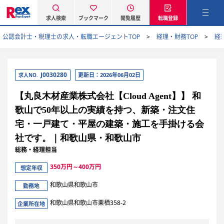
求人検索
ブックマーク
閲覧履歴
転職登録
公認会計士・税理士の求人・転職エージェントTOP
経理・財務TOP
経
J0030280
更新日：2026年06月02日
求人NO.
【丸良木材産業株式会社【Cloud Agent】】 和
歌山で50年以上の実績を持つ、新築・注文住
宅・一戸建て・平屋の建築・施工を手掛ける会
社です。｜和歌山県・和歌山市
総務・経理担当
350万円～400万円
想定年収
和歌山県和歌山市
勤務地
和歌山県和歌山市栗栖358-2
企業所在地