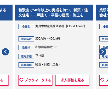
和歌山で50年以上の実績を持つ、新築・注
業績好調・
文住宅・一戸建て・平屋の建築・施工を手
会社の経理
掛ける会社です。
丸良木材産業株式会社【Cloud Agent】
非
企業名
企業名
350万円～400万円
4
想定年収
想定年収
和歌山県和歌山市
和
勤務地
勤務地
正社員
正
雇用形態
雇用形態
経理・財務（全般）
経
募集職種
募集職種
ブックマークする
求人詳細を見る
ブックマ