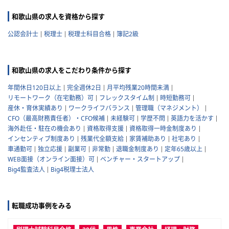
和歌山県の求人を資格から探す
公認会計士
税理士
税理士科目合格
簿記2級
和歌山県の求人をこだわり条件から探す
年間休日120日以上
完全週休2日
月平均残業20時間未満
リモートワーク（在宅勤務）可
フレックスタイム制
時短勤務可
産休・育休実績あり
ワークライフバランス
管理職（マネジメント）
CFO（最高財務責任者）・CFO候補
未経験可
学歴不問
英語力を活かす
海外赴任・駐在の機会あり
資格取得支援
資格取得一時金制度あり
インセンティブ制度あり
残業代全額支給
家賃補助あり
社宅あり
車通勤可
独立応援
副業可
非常勤
退職金制度あり
定年65歳以上
WEB面接（オンライン面接）可
ベンチャー・スタートアップ
Big4監査法人
Big4税理士法人
転職成功事例をみる